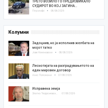
ТРЕТО ВОЗИЛО ГО ПРЕДИЗВИКАЛО
СУДИРОТ ВО КОЈ ЗАГИНА…
Плусинфо
08/08/2026
Колумни
Задоцнив, но ја исполнив желбата на
мојот татко
Јове Кекеновски
08/08/2026
Леснотијата на разградувањетото на
еден мировен договор
Азис Положани
07/08/2026
Исправена земја
Златко Теодосиевски
07/08/2026