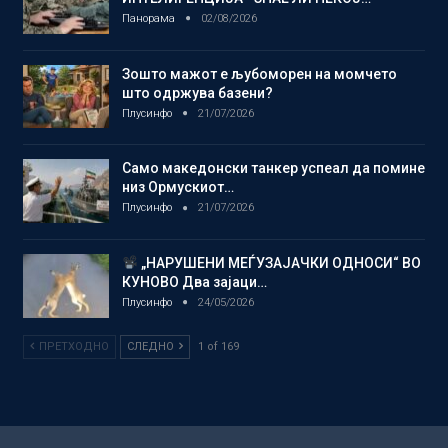
Панорама
02/08/2026
Зошто мажот е љубоморен на момчето
што одржува базени?
Плусинфо
21/07/2026
Само македонски танкер успеал да помине
низ Ормускиот…
Плусинфо
21/07/2026
„НАРУШЕНИ МЕЃУЗАЈАЧКИ ОДНОСИ“ ВО
КУНОВО Два зајаци…
Плусинфо
24/05/2026
ПРЕТХОДНО
СЛЕДНО
1 of 169