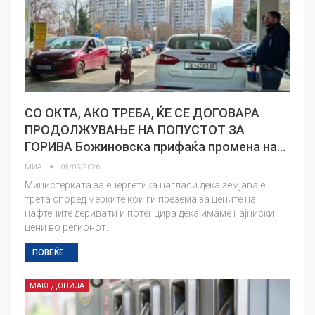
СО ОКТА, АКО ТРЕБА, ЌЕ СЕ ДОГОВАРА
ПРОДОЛЖУВАЊЕ НА ПОПУСТОТ ЗА
ГОРИВА Божиновска прифаќа промена на…
МИА
08/05/2026
Министерката за енергетика нагласи дека земјава е
трета според мерките кои ги презема за цените на
нафтените деривати и потенцира дека имаме најниски
цени во регионот.
ПОВЕЌЕ...
МАКЕДОНИЈА