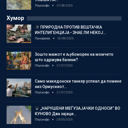
Плусинфо
07/08/2026
Хумор
ПРИРОДНА ПРОТИВ ВЕШТАЧКА
ИНТЕЛИГЕНЦИЈА • ЗНАЕ ЛИ НЕКОЈ…
Панорама
02/08/2026
Зошто мажот е љубоморен на момчето
што одржува базени?
Плусинфо
21/07/2026
Само македонски танкер успеал да помине
низ Ормускиот…
Плусинфо
21/07/2026
„НАРУШЕНИ МЕЃУЗАЈАЧКИ ОДНОСИ“ ВО
КУНОВО Два зајаци…
Плусинфо
24/05/2026