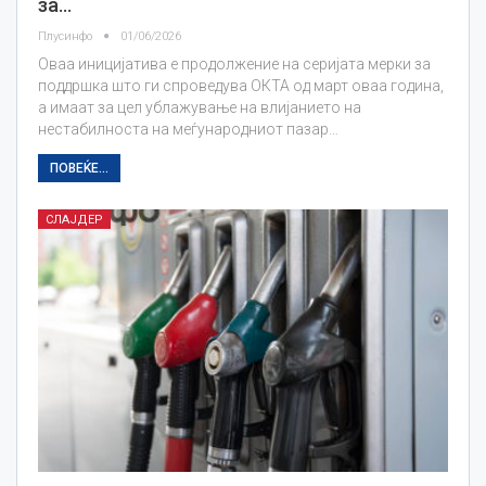
за…
Плусинфо
01/06/2026
Оваа иницијатива е продолжение на серијата мерки за
поддршка што ги спроведува ОКТА од март оваа година,
а имаат за цел ублажување на влијанието на
нестабилноста на меѓународниот пазар…
ПОВЕЌЕ...
СЛАЈДЕР