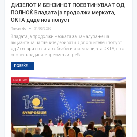
ДИЗЕЛОТ И БЕНЗИНОТ ПОЕВТИНУВААТ ОД
ПОЛНОЌ Владата ја продолжи мерката,
ОКТА даде нов попуст
Плусинфо
31/05/2026
Владата ја продолжи мерката за намалување на
акцизите на нафтените деривати. Дополнителен попуст
од 2 денари по литар обезбеди и компанијата ОКТА, што
според владините пресметки треба…
ПОВЕЌЕ...
БИЗНИС