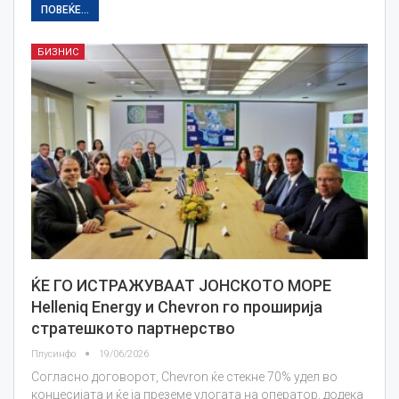
ПОВЕЌЕ...
БИЗНИС
ЌЕ ГО ИСТРАЖУВААТ ЈОНСКОТО МОРЕ
Helleniq Energy и Chevron го проширија
стратешкото партнерство
Плусинфо
19/06/2026
Согласно договорот, Chevron ќе стекне 70% удел во
концесијата и ќе ја преземе улогата на оператор, додека