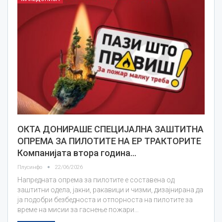
ОКТА ДОНИРАШЕ СПЕЦИЈАЛНА ЗАШТИТНА
ОПРЕМА ЗА ПИЛОТИТЕ НА ЕР ТРАКТОРИТЕ
Компанијата втора година…
Плусинфо
22/06/2026
Напредната опрема за пилотите е составена од
заштитни одела, јакни, ракавици и чизми, дизајнирана да
ја подобри безбедноста и отпорноста на пилотите за
време на мисии за гаснење пожари…