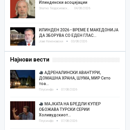
Илинденски асоцијации
Златко Теодосиевски
04/08/2026
ИЛИНДЕН 2026 • ВРЕМЕ Е МАКЕДОНИЈА
ДА ЗБОРУВА СО ЕДЕН ГЛАС…
Јове Кекеновски
03/08/2026
Најнови вести
АДРЕНАЛИНСКИ АВАНТУРИ,
ДОМАШНА ХРАНА, ШУМА, МИР Сето
тоа…
Плусинфо
07/08/2026
МАЈКАТА НА БРЕДЛИ КУПЕР
ОБОЖАВА ТУРСКИ СЕРИИ
Холивудскиот…
Плусинфо
07/08/2026