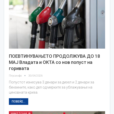
ПОЕВТИНУВАЊЕТО ПРОДОЛЖУВА ДО 18
МАЈ Владата и ОКТА со нов попуст на
горивата
Плусинфо
30/04/2026
Попустот изнесува 3 денари за дизел и 2 денари за
бензините, како дел од мерките за ублажување на
ценовната криза.
ПОВЕЌЕ...
МАКЕДОНИЈА