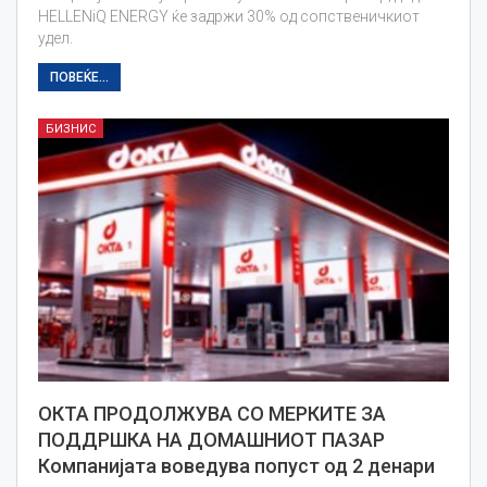
HELLENiQ ENERGY ќе задржи 30% од сопственичкиот
удел.
ПОВЕЌЕ...
БИЗНИС
ОКТА ПРОДОЛЖУВА СО МЕРКИТЕ ЗА
ПОДДРШКА НА ДОМАШНИОТ ПАЗАР
Компанијата воведува попуст од 2 денари