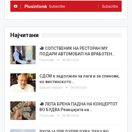
Plusinfomk
Subscribe
Subscribe
Најчитани
СОПСТВЕНИК НА РЕСТОРАН МУ
ПОДАРИ АВТОМОБИЛ НА ВРАБОТЕН…
Плусинфо
06/08/2026
СДСМ е задолжен за лаги и за спинови,
но вистинското…
Бранко Героски
06/08/2026
ЛЕПА БРЕНА ПАДНА НА КОНЦЕРТОТ
ВО БУДВА Реакцијата на…
Плусинфо
06/08/2026
РУСИЈА ПРЕДУПРЕДУВА ДЕКА ВО