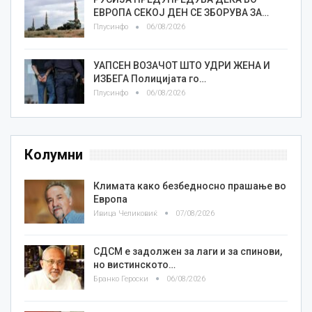
ЕВРОПА СЕКОЈ ДЕН СЕ ЗБОРУВА ЗА…
Плусинфо
06/08/2026
УАПСЕН ВОЗАЧОТ ШТО УДРИ ЖЕНА И
ИЗБЕГА Полицијата го…
Плусинфо
06/08/2026
Колумни
Климата како безбедносно прашање во
Европа
Ивица Челиковиќ
07/08/2026
СДСМ е задолжен за лаги и за спинови,
но вистинското…
Бранко Героски
06/08/2026