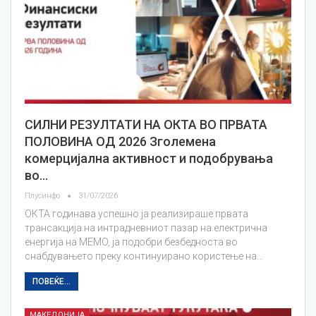
СИЛНИ РЕЗУЛТАТИ НА ОКТА ВО ПРВАТА
ПОЛОВИНА ОД 2026 Зголемена
комерцијална активност и подобрувања
во…
Плусинфо
31/07/2026
ОКТА годинава успешно ја реализираше првата
трансакција на интрадневниот пазар на електрична
енергија на MEMO, ја подобри безбедноста во
снабдувањето преку континуирано користење на…
ПОВЕЌЕ...
МАКЕДОНИЈА