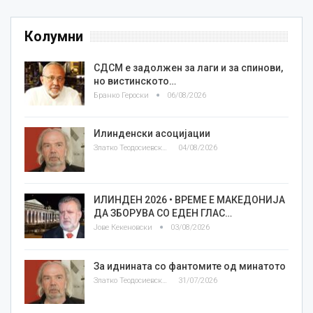
Колумни
СДСМ е задолжен за лаги и за спинови,
но вистинското…
Бранко Героски
06/08/2026
Илинденски асоцијации
Златко Теодосиевски
04/08/2026
ИЛИНДЕН 2026 • ВРЕМЕ Е МАКЕДОНИЈА
ДА ЗБОРУВА СО ЕДЕН ГЛАС…
Јове Кекеновски
03/08/2026
За иднината со фантомите од минатото
Златко Теодосиевски
31/07/2026