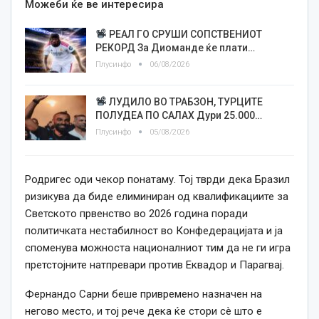
Можеби ќе ве интересира
РЕАЛ ГО СРУШИ СОПСТВЕНИОТ
РЕКОРД За Диоманде ќе плати…
Плусинфо
06/08/2026
ЛУДИЛО ВО ТРАБЗОН, ТУРЦИТЕ
ПОЛУДЕА ПО САЛАХ Дури 25.000…
Плусинфо
05/08/2026
Родригес оди чекор понатаму. Тој тврди дека Бразил
ризикува да биде елиминиран од квалификациите за
Светското првенство во 2026 година поради
политичката нестабилност во Конфедерацијата и ја
споменува можноста националниот тим да не ги игра
претстојните натпревари против Еквадор и Парагвај.
Фернандо Сарни беше привремено назначен на
негово место, и тој рече дека ќе стори сè што е