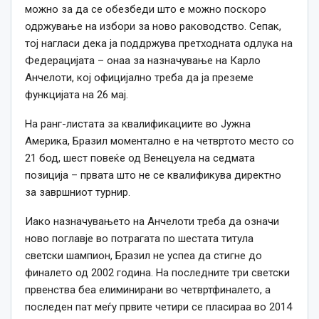
можно за да се обезбеди што е можно поскоро
одржување на избори за ново раководство. Сепак,
тој нагласи дека ја поддржува претходната одлука на
Федерацијата – онаа за назначување на Карло
Анчелоти, кој официјално треба да ја преземе
функцијата на 26 мај.
На ранг-листата за квалификациите во Јужна
Америка, Бразил моментално е на четвртото место со
21 бод, шест повеќе од Венецуела на седмата
позиција – првата што не се квалификува директно
за завршниот турнир.
Иако назначувањето на Анчелоти треба да означи
ново поглавје во потрагата по шестата титула
светски шампион, Бразил не успеа да стигне до
финалето од 2002 година. На последните три светски
првенства беа елиминирани во четвртфиналето, а
последен пат меѓу првите четири се пласираа во 2014