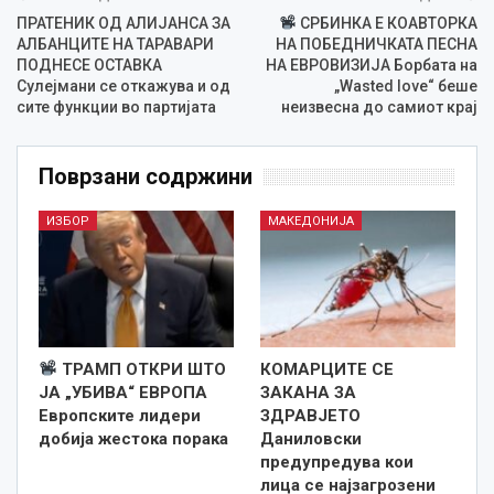
ПРАТЕНИК ОД АЛИЈАНСА ЗА
СРБИНКА Е КОАВТОРКА
АЛБАНЦИТЕ НА ТАРАВАРИ
НА ПОБЕДНИЧКАТА ПЕСНА
ПОДНЕСЕ ОСТАВКА
НА ЕВРОВИЗИЈА Борбата на
Сулејмани се откажува и од
„Wasted love“ беше
сите функции во партијата
неизвесна до самиот крај
Поврзани содржини
ИЗБОР
МАКЕДОНИЈА
ТРАМП ОТКРИ ШТО
КОМАРЦИТЕ СЕ
ЈА „УБИВА“ ЕВРОПА
ЗАКАНА ЗА
Европските лидери
ЗДРАВЈЕТО
добија жестока порака
Даниловски
предупредува кои
лица се најзагрозени