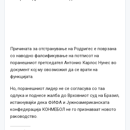
Причината за отстранување на Родригес е поврзана
со наводно фалсификување на потписот на
поранешниот претседател Антонио Карлос Нунес во
документ кој му овозможил да се врати на
функцијата.
Но, поранешниот лидер не се согласува со таа
одлука и поднесе жалба до Врховниот суд на Бразил,
истакнувајќи дека ФИФА и Јужноамериканската
конфедерација КОНМЕБОЛ не го признаваат новото
раководство.