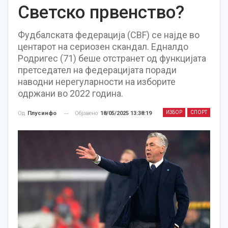
Светско првенство?
Фудбалската федерација (CBF) се најде во
центарот на сериозен скандал. Едналдо
Родригес (71) беше отстранет од функцијата
претседател на федерацијата поради
наводни нерегуларности на изборите
одржани во 2022 година.
ИЗБОР
СПОРТ
Објавено
18/05/2025 13:38:19
Од
Плусинфо