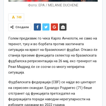
Фото: EPA / MELANIE DUCHENE
749
Сподели
Голем предизвик го чека Карло Анчелоти, не само на
теренот, туку и во борбата против хаотичната
ситуација на врвот на бразилскиот фудбал. Откако ќе
станеја преземе функцијата селектор на бразилската
фудбалска репрезентација на 26 мај, екс-тренерот на
Реал Мадрид ќе се соочи со многу непријатна
ситуација.
Фудбалската федерација (CBF) се најде во центарот
на сериозен скандал. Едналдо Родригес (71) беше
отстранет од функцијата претседател на
федерацијата поради наводни нерегуларности на
изборите одржани во 2022 година.