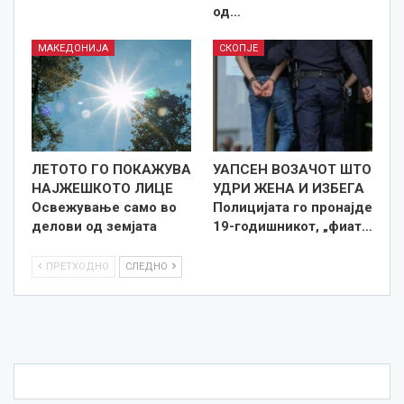
од…
МАКЕДОНИЈА
СКОПЈЕ
ЛЕТОТО ГО ПОКАЖУВА
УАПСЕН ВОЗАЧОТ ШТО
НАЈЖЕШКОТО ЛИЦE
УДРИ ЖЕНА И ИЗБЕГА
Освежување само во
Полицијата го пронајде
делови од земјата
19-годишникот, „фиат…
ПРЕТХОДНО
СЛЕДНО