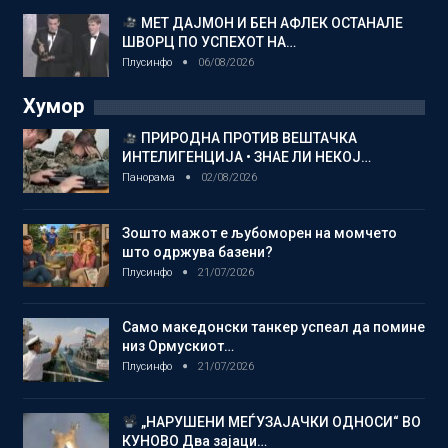
МЕТ ДАЈМОН И БЕН АФЛЕК ОСТАНАЛЕ
ШВОРЦ ПО УСПЕХОТ НА…
Плусинфо
06/08/2026
Хумор
ПРИРОДНА ПРОТИВ ВЕШТАЧКА
ИНТЕЛИГЕНЦИЈА • ЗНАЕ ЛИ НЕКОЈ…
Панорама
02/08/2026
Зошто мажот е љубоморен на момчето
што одржува базени?
Плусинфо
21/07/2026
Само македонски танкер успеал да помине
низ Ормускиот…
Плусинфо
21/07/2026
„НАРУШЕНИ МЕЃУЗАЈАЧКИ ОДНОСИ“ ВО
КУНОВО Два зајаци…