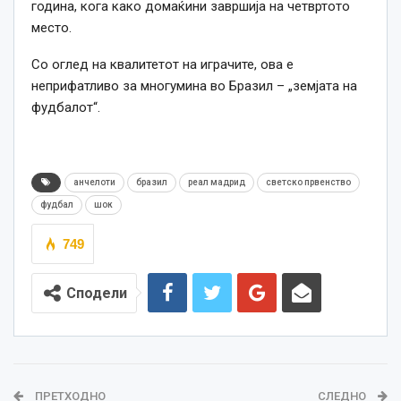
година, кога како домаќини завршија на четвртото
место.
Со оглед на квалитетот на играчите, ова е
неприфатливо за многумина во Бразил – „земјата на
фудбалот“.
анчелоти
бразил
реал мадрид
светско првенство
фудбал
шок
749
Сподели
ПРЕТХОДНО
СЛЕДНО