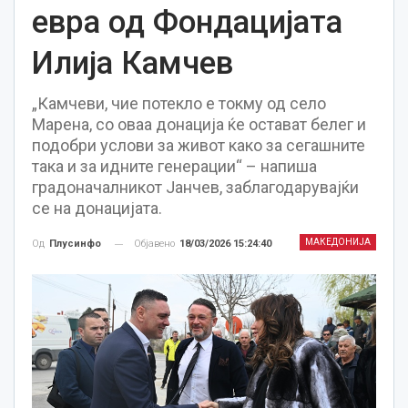
евра од Фондацијата
Илија Камчев
„Камчеви, чие потекло е токму од село
Марена, со оваа донација ќе остават белег и
подобри услови за живот како за сегашните
така и за идните генерации“ – напиша
градоначалникот Јанчев, заблагодарувајќи
се на донацијата.
МАКЕДОНИЈА
Објавено
18/03/2026 15:24:40
Од
Плусинфо