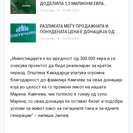
ДОДЕЛИЛА 1,5 МИЛИОНИ ЕВРА…
Плусинфо
07/08/2026
РАЗЛИКАТА МЕЃУ ПРОДАЖНАТА И
ПОНУДЕНАТА ЦЕНА Е ДОНАЦИЈА ОД…
Плусинфо
05/08/2026
„Инвестицијата е во вредност од 300.000 евра и се
очекува проектот да биде реализиран за краток
период. Општина Кавадарци упатува огромна
благодарност до фамилија Камчеви за оваа донација
која во целост ќе го промени ликот на нашата
Марена. Камчеви, чие потекло е токму од село
Марена, со оваа донација ќе остават белег и подобри
услови за живот како за сегашните така и за идните
генерации“ – напиша Јанчев.