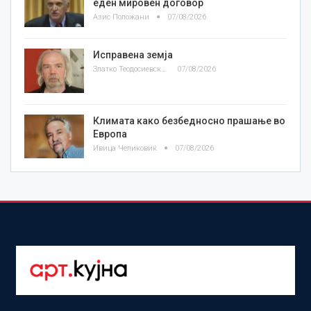
еден мировен договор
Азис Положани
07/08/2026
Исправена земја
Златко Теодосиевски
07/08/2026
Климата како безбедносно прашање во
Европа
Ивица Челиковиќ
07/08/2026