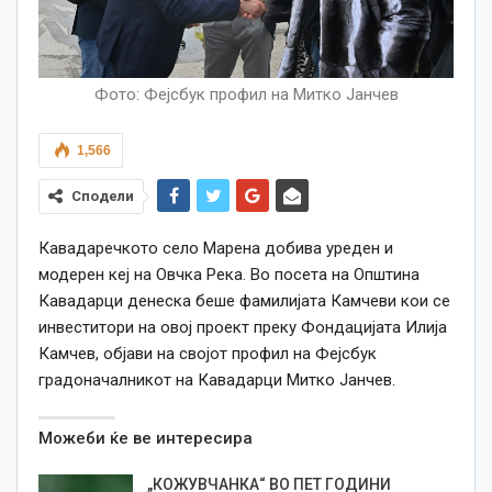
Фото: Фејсбук профил на Митко Јанчев
1,566
Сподели
Кавадаречкото село Марена добива уреден и
модерен кеј на Овчка Река. Во посета на Општина
Кавадарци денеска беше фамилијата Камчеви кои се
инвеститори на овој проект преку Фондацијата Илија
Камчев, објави на својот профил на Фејсбук
градоначалникот на Кавадарци Митко Јанчев.
Можеби ќе ве интересира
„КОЖУВЧАНКА“ ВО ПЕТ ГОДИНИ