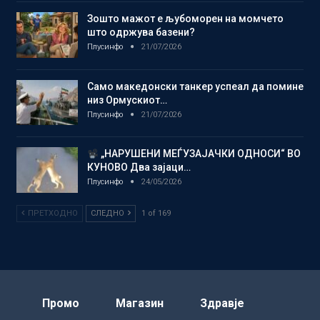
Зошто мажот е љубоморен на момчето
што одржува базени?
Плусинфо
21/07/2026
Само македонски танкер успеал да помине
низ Ормускиот…
Плусинфо
21/07/2026
„НАРУШЕНИ МЕЃУЗАЈАЧКИ ОДНОСИ“ ВО
КУНОВО Два зајаци…
Плусинфо
24/05/2026
ПРЕТХОДНО
СЛЕДНО
1 of 169
Промо
Магазин
Здравје