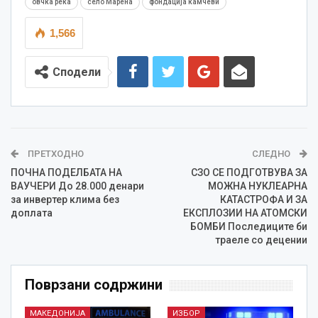
овчка река
село Марена
фондација камчеви
1,566
Сподели
ПРЕТХОДНО
СЛЕДНО
ПОЧНА ПОДЕЛБАТА НА
СЗО СЕ ПОДГОТВУВА ЗА
ВАУЧЕРИ До 28.000 денари
МОЖНА НУКЛЕАРНА
за инвертер клима без
КАТАСТРОФА И ЗА
доплата
ЕКСПЛОЗИИ НА АТОМСКИ
БОМБИ Последиците би
траеле со децении
Поврзани содржини
МАКЕДОНИЈА
ИЗБОР