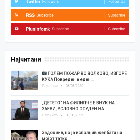
Twitter
Followers
Follow Us
RSS
Subscribe
Subscribe
Plusinfomk
Subscribe
Subscribe
Најчитани
ГОЛЕМ ПОЖАР ВО ВОЛКОВО, ИЗГОРЕ
КУЌА Повреден е еден…
Плусинфо
08/08/2026
„ДЕТЕТО“ НА ФИЛИПЧЕ Е ВНУК НА
ЗАЕВИ, УСЛОВНО ОСУДЕН НА…
Плусинфо
08/08/2026
Задоцнив, но ја исполнив желбата на
мојот татко