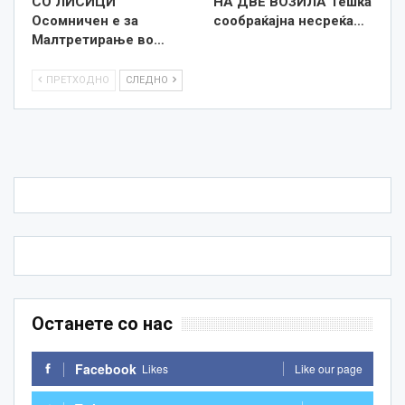
СО ЛИСИЦИ
НА ДВЕ ВОЗИЛА Тешка
Осомничен е за
сообраќајна несреќа…
Малтретирање во…
ПРЕТХОДНО
СЛЕДНО
Останете со нас
Facebook
Likes
Like our page