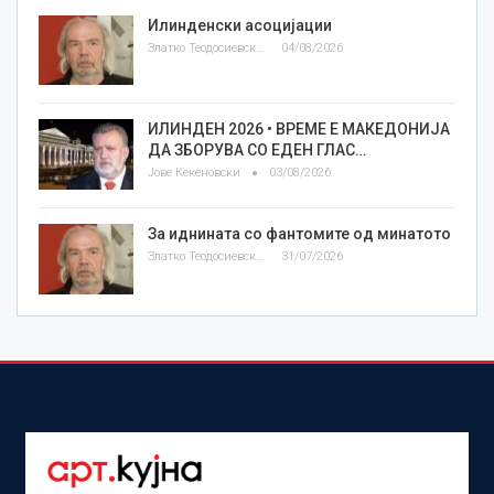
Илинденски асоцијации
Златко Теодосиевски
04/08/2026
ИЛИНДЕН 2026 • ВРЕМЕ Е МАКЕДОНИЈА
ДА ЗБОРУВА СО ЕДЕН ГЛАС…
Јове Кекеновски
03/08/2026
За иднината со фантомите од минатото
Златко Теодосиевски
31/07/2026