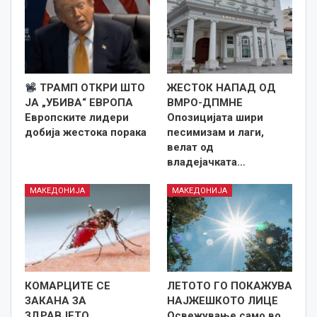
ТРАМП ОТКРИ ШТО
ЖЕСТОК НАПАД ОД
ЈА „УБИВА“ ЕВРОПА
ВМРО-ДПМНЕ
Европските лидери
Опозицијата шири
добија жестока порака
песимизам и лаги,
велат од
владејачката…
МАКЕДОНИЈА
МАКЕДОНИЈА
КОМАРЦИТЕ СЕ
ЛЕТОТО ГО ПОКАЖУВА
ЗАКАНА ЗА
НАЈЖЕШКОТО ЛИЦE
ЗДРАВЈЕТО
Освежување само во