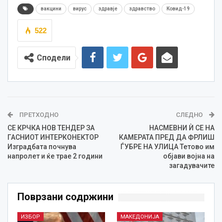
вакцини
вирус
здравје
здравство
Ковид-19
522
Сподели
ПРЕТХОДНО
СЛЕДНО
СЕ КРЧКА НОВ ТЕНДЕР ЗА
НАСМЕВНИ Ѝ СЕ НА
ГАСНИОТ ИНТЕРКОНЕКТОР
КАМЕРАТА ПРЕД ДА ФРЛИШ
Изградбата почнува
ЃУБРЕ НА УЛИЦА Тетово им
напролет и ќе трае 2 години
објави војна на
загадувачите
Поврзани содржини
ИЗБОР
МАКЕДОНИЈА