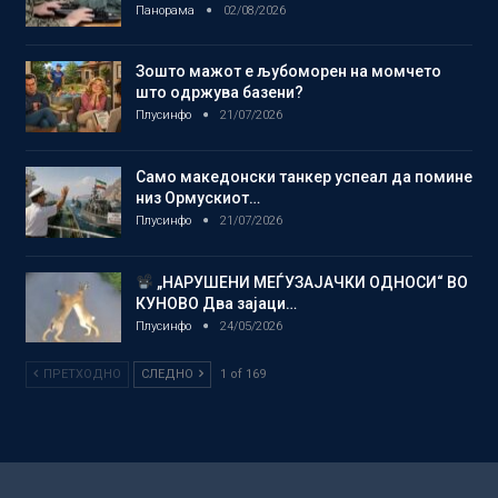
Панорама
02/08/2026
Зошто мажот е љубоморен на момчето
што одржува базени?
Плусинфо
21/07/2026
Само македонски танкер успеал да помине
низ Ормускиот…
Плусинфо
21/07/2026
„НАРУШЕНИ МЕЃУЗАЈАЧКИ ОДНОСИ“ ВО
КУНОВО Два зајаци…
Плусинфо
24/05/2026
ПРЕТХОДНО
СЛЕДНО
1 of 169