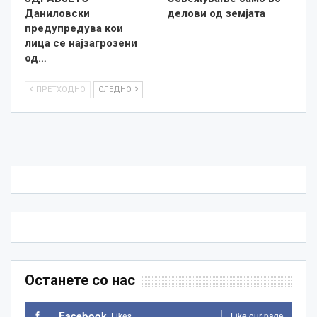
Даниловски
делови од земјата
предупредува кои
лица се најзагрозени
од…
ПРЕТХОДНО
СЛЕДНО
Останете со нас
Facebook
Likes
Like our page