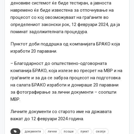
деновиве системот ќе биде тестиран, а јавноста
навремено ќе биде известена за отпочнување на
процесот со кој овозможуваат на граѓаните во
определениот законски рок, 12 февруари 2024, да ја
поминат задолжителната процедура.
Пунктот доби поддршка од компанијата БРАКО која
изработи 20 паравани.
– Благодарност до општествено-одговорната
компанија БРАКО, која излезе во пресрет на МВР и на
граѓаните и за да се забрза процесот на подготовка
на салата БРАКО изработи и донираше 20 паравани
за фотографирање за лични документи – соопшти
МВР.
Личните документи со старото име на државата
важат до 12 февруари 2024 година.
документи
лични
псоши
пункт
скопје