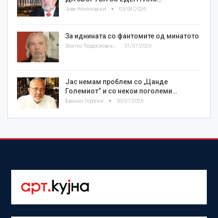
Јове Кекеновски
03/08/2026
За иднината со фантомите од минатото
Златко Теодосиевски
31/07/2026
Јас немам проблем со „Цанде
Големиот“ и со некои поголеми…
Бранко Героски
30/07/2026