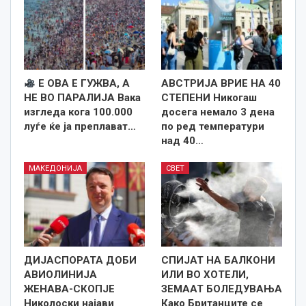
Е ОВА Е ГУЖВА, А
АВСТРИЈА ВРИЕ НА 40
НЕ ВО ПАРАЛИЈА Вака
СТЕПЕНИ Никогаш
изгледа кога 100.000
досега немало 3 дена
луѓе ќе ја преплават…
по ред температури
над 40…
МАКЕДОНИЈА
СВЕТ
ДИЈАСПОРАТА ДОБИ
СПИЈАТ НА БАЛКОНИ
АВИОЛИНИЈА
ИЛИ ВО ХОТЕЛИ,
ЖЕНАВА-СКОПЈЕ
ЗЕМААТ БОЛЕДУВАЊА
Николоски најави
Како Британците се