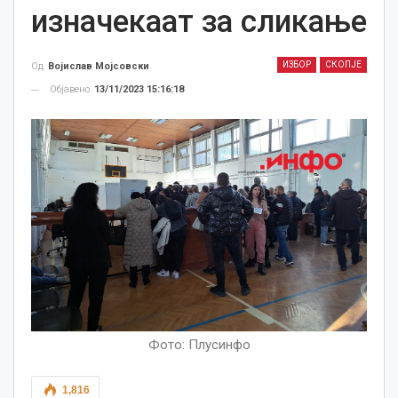
изначекаат за сликање
ИЗБОР
СКОПЈЕ
Од
Војислав Мојсовски
Објавено
13/11/2023 15:16:18
Фото: Плусинфо
1,816