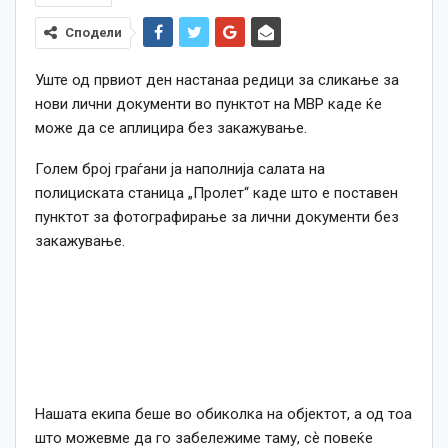
Сподели
Уште од првиот ден настанаа редици за сликање за
нови лични документи во пунктот на МВР каде ќе
може да се аплицира без закажување.
Голем број граѓани ја наполнија салата на
полициската станица „Пролет“ каде што е поставен
пунктот за фотографирање за лични документи без
закажување.
Нашата екипа беше во обиколка на објектот, а од тоа
што можевме да го забележиме таму, сѐ повеќе