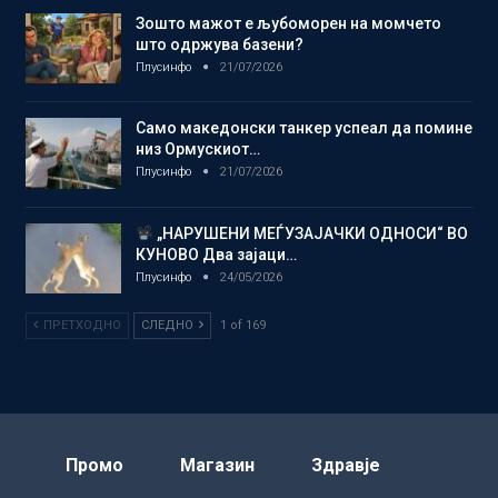
Зошто мажот е љубоморен на момчето
што одржува базени?
Плусинфо
21/07/2026
Само македонски танкер успеал да помине
низ Ормускиот…
Плусинфо
21/07/2026
„НАРУШЕНИ МЕЃУЗАЈАЧКИ ОДНОСИ“ ВО
КУНОВО Два зајаци…
Плусинфо
24/05/2026
ПРЕТХОДНО
СЛЕДНО
1 of 169
Промо
Магазин
Здравје