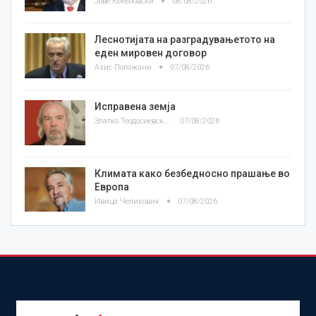
Јове Кекеновски
08/08/2026
Леснотијата на разградувањетото на
еден мировен договор
Азис Положани
07/08/2026
Исправена земја
Златко Теодосиевски
07/08/2026
Климата како безбедносно прашање во
Европа
Ивица Челиковиќ
07/08/2026