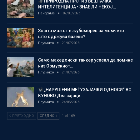
ПРИРОДНА ПРОТИВ ВЕШТАЧКА
ИНТЕЛИГЕНЦИЈА • ЗНАЕ ЛИ НЕКОЈ…
Панорама
02/08/2026
Зошто мажот е љубоморен на момчето
што одржува базени?
Плусинфо
21/07/2026
Само македонски танкер успеал да помине
низ Ормускиот…
Плусинфо
21/07/2026
„НАРУШЕНИ МЕЃУЗАЈАЧКИ ОДНОСИ“ ВО
КУНОВО Два зајаци…
Плусинфо
24/05/2026
ПРЕТХОДНО
СЛЕДНО
1 of 169