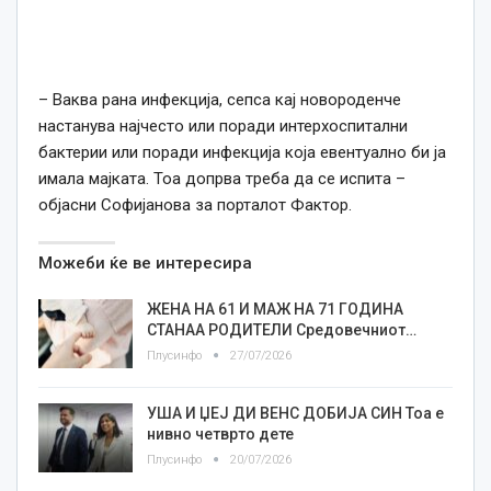
– Ваква рана инфекција, сепса кај новороденче
настанува најчесто или поради интерхоспитални
бактерии или поради инфекција која евентуално би ја
имала мајката. Тоа допрва треба да се испита –
објасни Софијанова за порталот Фактор.
Можеби ќе ве интересира
ЖЕНА НА 61 И МАЖ НА 71 ГОДИНА
СТАНАА РОДИТЕЛИ Средовечниот…
Плусинфо
27/07/2026
УША И ЏЕЈ ДИ ВЕНС ДОБИЈА СИН Тоа е
нивно четврто дете
Плусинфо
20/07/2026