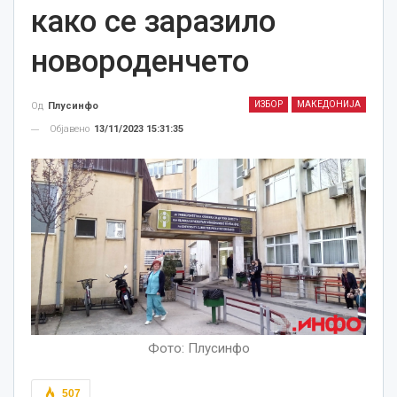
како се заразило
новороденчето
ИЗБОР
МАКЕДОНИЈА
Од
Плусинфо
Објавено
13/11/2023 15:31:35
Фото: Плусинфо
507