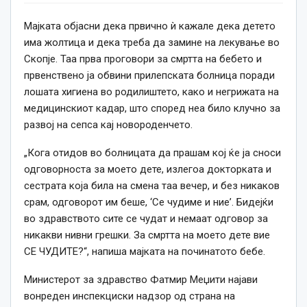
Мајката објасни дека првично ѝ кажале дека детето
има жолтица и дека треба да замине на лекување во
Скопје. Таа прва проговори за смртта на бебето и
првенствено ја обвини прилепската болница поради
лошата хигиена во родилиштето, како и негрижата на
медицинскиот кадар, што според неа било клучно за
развој на сепса кај новороденчето.
„Кога отидов во болницата да прашам кој ќе ја сноси
одговорноста за моето дете, излегоа докторката и
сестрата која била на смена таа вечер, и без никаков
срам, одговорот им беше, ‘Се чудиме и ние’. Бидејќи
во здравството сите се чудат и немаат одговор за
никакви нивни грешки. За смртта на моето дете вие
СЕ ЧУДИТЕ?“, напиша мајката на починатото бебе.
Министерот за здравство Фатмир Меџити најави
вонреден инспекциски надзор од страна на