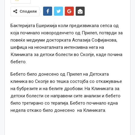
Сподели
Бактеријата Ешерихија коли предизвикала сепса од
која починало новороденчето од Прилеп, потврди за
повеќе медиуми докторката Аспазија Софијанова,
шефица на неонаталната интензивна нега на
Клиниката за детски болести во Скопје, каде почина
бебето.
Бебето било донесено од Прилеп на Детската
клиника во Скопје во тешка состојба со откажување
на бубрезите и на белите дробови. На Клиниката за
детски болести се направени сите анализи и бебето
било третирано со терапија. Бебето починало една
недела откако било донесено на Клиниката.