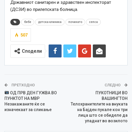
Државниот санитарен и здравствен инспекторат
(ДСЗИ) во прилепската болница.
бебе
детска клиника
починато
сепса
507
Сподели
ПРЕТХОДНО
СЛЕДНО
ОД ПРВ ДЕН ГУЖВА ВО
ПУКОТНИЦИ ВО
ПУНКТОТ НА МВР
ВАШИНГТОН
Незакажаните ќе се
Телохранителите на внуката
изначекаат за сликање
на Бајден пукале кон три
лица што се обиделе да
упаднат во возилото