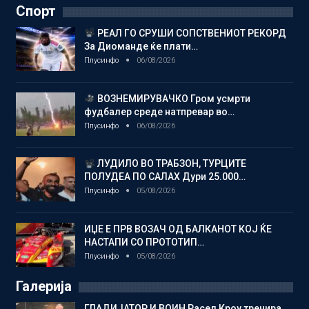
Спорт
РЕАЛ ГО СРУШИ СОПСТВЕНИОТ РЕКОРД
За Диоманде ќе плати…
Плусинфо
06/08/2026
ВОЗНЕМИРУВАЧКО Гром усмрти
фудбалер среде натпревар во…
Плусинфо
06/08/2026
ЛУДИЛО ВО ТРАБЗОН, ТУРЦИТЕ
ПОЛУДЕА ПО САЛАХ Дури 25.000…
Плусинфо
05/08/2026
ИЏЕ Е ПРВ ВОЗАЧ ОД БАЛКАНОТ КОЈ ЌЕ
НАСТАПИ СО ПРОТОТИП…
Плусинфо
05/08/2026
Галерија
ГЛАДИЈАТОР И ВОИН Расел Кроу тренира