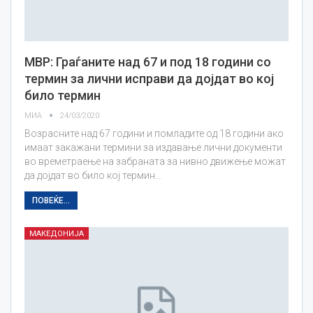
МВР: Граѓаните над 67 и под 18 години со
термин за лични исправи да дојдат во кој
било термин
МИА
24/03/2020
Возрасните над 67 години и помладите од 18 години ако
имаат закажани термини за издавање лични документи
во времетраење на забраната за нивно движење можат
да дојдат во било кој термин…
ПОВЕЌЕ...
МАКЕДОНИЈА