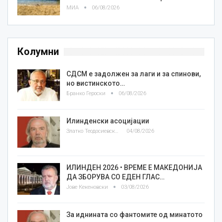
МИА
06/08/2026
Колумни
СДСМ е задолжен за лаги и за спинови,
но вистинското…
Бранко Героски
06/08/2026
Илинденски асоцијации
Златко Теодосиевски
04/08/2026
ИЛИНДЕН 2026 • ВРЕМЕ Е МАКЕДОНИЈА
ДА ЗБОРУВА СО ЕДЕН ГЛАС…
Јове Кекеновски
03/08/2026
За иднината со фантомите од минатото