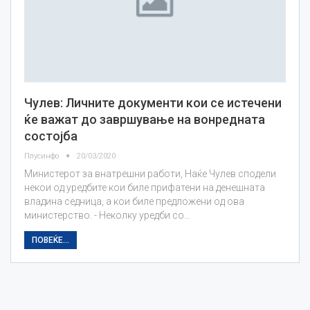
Чулев: Личните документи кои се истечени
ќе важат до завршување на вонредната
состојба
Плусинфо
20/03/2020
Министерот за внатрешни работи, Наќе Чулев сподели
некои од уредбите кои биле прифатени на денешната
владина седница, а кои биле предложени од ова
министерство. - Неколку уредби со…
ПОВЕЌЕ...