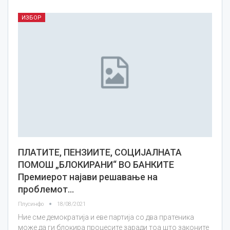
ИЗБОР
ПЛАТИТЕ, ПЕНЗИИТЕ, СОЦИЈАЛНАТА
ПОМОШ „БЛОКИРАНИ“ ВО БАНКИТЕ
Премиерот најави решавање на
проблемот…
Плусинфо
18/08/2021
Ние сме демократија и еве партија со два пратеника
може да ги блокира процесите заради тоа што законите