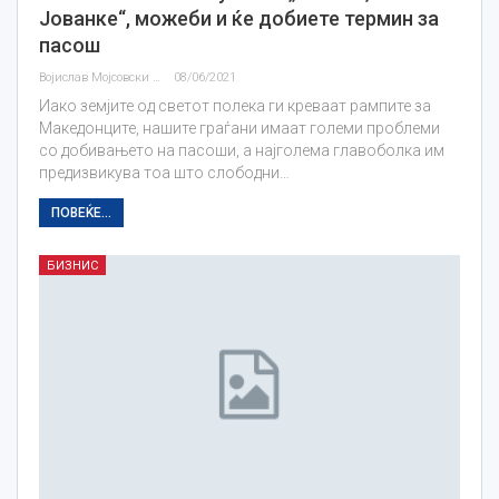
Јованке“, можеби и ќе добиете термин за
пасош
Војислав Мојсовски
08/06/2021
Иако земјите од светот полека ги креваат рампите за
Македонците, нашите граѓани имаат големи проблеми
со добивањето на пасоши, а најголема главоболка им
предизвикува тоа што слободни…
ПОВЕЌЕ...
БИЗНИС