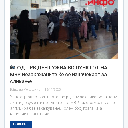
ОД ПРВ ДЕН ГУЖВА ВО ПУНКТОТ НА
МВР Незакажаните ќе се изначекаат за
сликање
Војислав Мојсовски
13/11/2023
Уште од првиот ден настанаа редици за сликање за нови
лични документи во пунктот на МВР каде ќе може да се
аплицира без закажување. Голем број граѓани ја
наполнија салата на…
ПОВЕЌЕ...