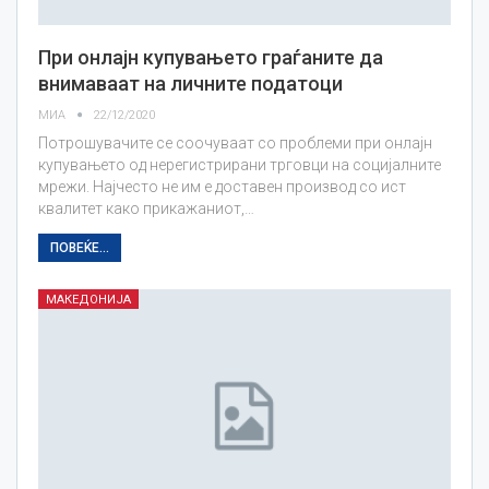
При онлајн купувањето граѓаните да
внимаваат на личните податоци
МИА
22/12/2020
Потрошувачите се соочуваат со проблеми при онлајн
купувањето од нерегистрирани трговци на социјалните
мрежи. Најчесто не им е доставен производ со ист
квалитет како прикажаниот,…
ПОВЕЌЕ...
МАКЕДОНИЈА