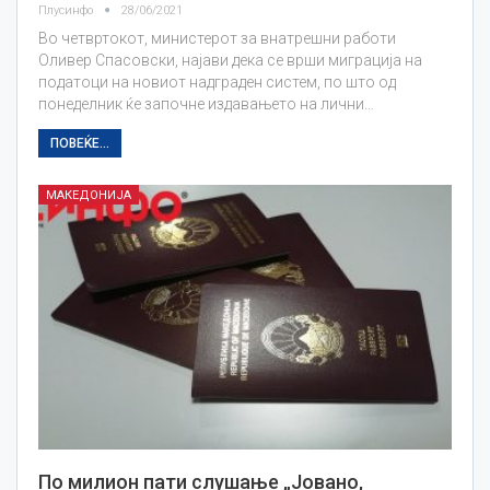
Плусинфо
28/06/2021
Во четвртокот, министерот за внатрешни работи
Оливер Спасовски, најави дека се врши миграција на
податоци на новиот надграден систем, по што од
понеделник ќе започне издавањето на лични…
ПОВЕЌЕ...
МАКЕДОНИЈА
По милион пати слушање „Јовано,