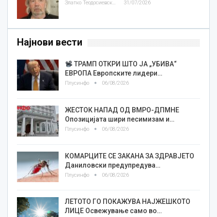
Златко Теодосиевски
31/07/2026
Најнови вести
ТРАМП ОТКРИ ШТО ЈА „УБИВА“
ЕВРОПА Европските лидери…
Плусинфо
06/08/2026
ЖЕСТОК НАПАД ОД ВМРО-ДПМНЕ
Опозицијата шири песимизам и…
Плусинфо
06/08/2026
КОМАРЦИТЕ СЕ ЗАКАНА ЗА ЗДРАВЈЕТО
Даниловски предупредува…
Плусинфо
06/08/2026
ЛЕТОТО ГО ПОКАЖУВА НАЈЖЕШКОТО
ЛИЦE Освежување само во…