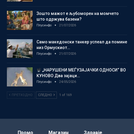
Зошто мажот е љубоморен на момчето
што одржува базени?
Плусинфо
21/07/2026
Само македонски танкер успеал да помине
низ Ормускиот…
Плусинфо
21/07/2026
„НАРУШЕНИ МЕЃУЗАЈАЧКИ ОДНОСИ“ ВО
КУНОВО Два зајаци…
Плусинфо
24/05/2026
ПРЕТХОДНО
СЛЕДНО
1 of 169
Промо
Магазин
Здравје