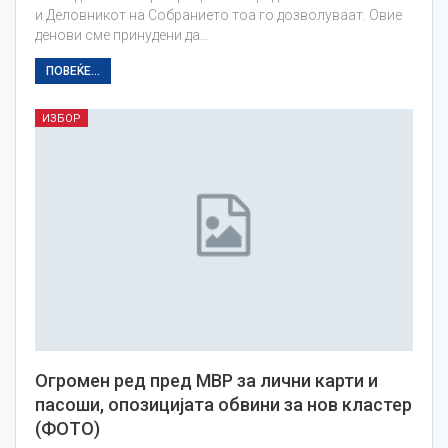
и Деловникот на Собранието тоа го дозволуваат. Овие
денови сме принудени да…
ПОВЕЌЕ...
ИЗБОР
Огромен ред пред МВР за лични карти и
пасоши, опозицијата обвини за нов кластер
(ФОТО)