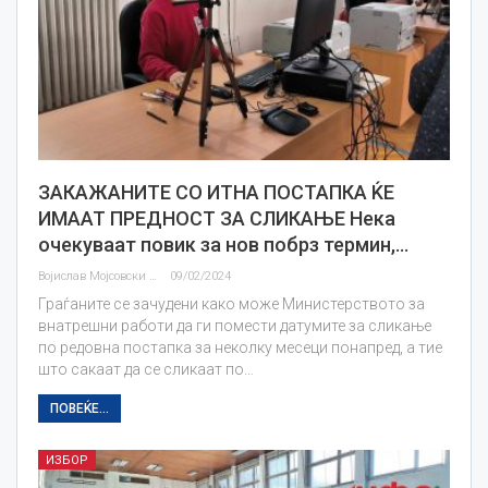
ЗАКАЖАНИТЕ СО ИТНА ПОСТАПКА ЌЕ
ИМААТ ПРЕДНОСТ ЗА СЛИКАЊЕ Нека
очекуваат повик за нов побрз термин,…
Војислав Мојсовски
09/02/2024
Граѓаните се зачудени како може Министерството за
внатрешни работи да ги помести датумите за сликање
по редовна постапка за неколку месеци понапред, а тие
што сакаат да се сликаат по…
ПОВЕЌЕ...
ИЗБОР