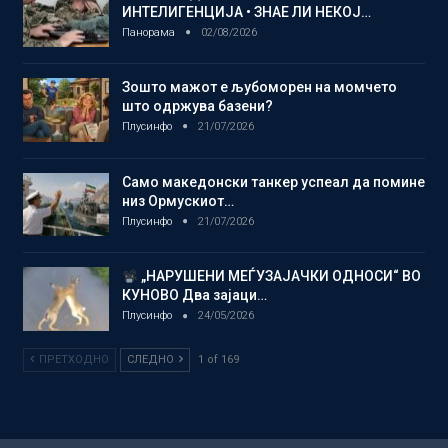
ИНТЕЛИГЕНЦИЈА • ЗНАЕ ЛИ НЕКОЈ…
Панорама
02/08/2026
Зошто мажот е љубоморен на момчето
што одржува базени?
Плусинфо
21/07/2026
Само македонски танкер успеал да помине
низ Ормускиот…
Плусинфо
21/07/2026
„НАРУШЕНИ МЕЃУЗАЈАЧКИ ОДНОСИ“ ВО
КУНОВО Два зајаци…
Плусинфо
24/05/2026
ПРЕТХОДНО
СЛЕДНО
1 of 169