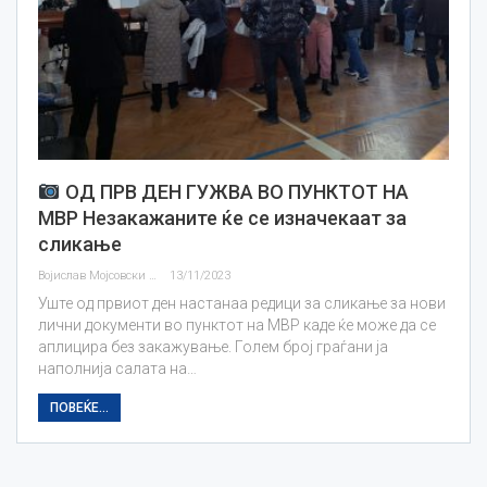
ОД ПРВ ДЕН ГУЖВА ВО ПУНКТОТ НА
МВР Незакажаните ќе се изначекаат за
сликање
Војислав Мојсовски
13/11/2023
Уште од првиот ден настанаа редици за сликање за нови
лични документи во пунктот на МВР каде ќе може да се
аплицира без закажување. Голем број граѓани ја
наполнија салата на…
ПОВЕЌЕ...