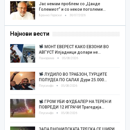
Јас немам проблем со „Цанде
Големиот“ и со некои поголеми…
Бранко Героски
30/07/2026
Најнови вести
МОНТ ЕВЕРЕСТ КАКО ЕВЗОНИ ВО
АВГУСТ Илјадници долари не…
Панорама
05/08/2026
ЛУДИЛО ВО ТРАБЗОН, ТУРЦИТЕ
ПОЛУДЕА ПО САЛАХ Дури 25.000…
Плусинфо
05/08/2026
ГРОМ УБИ ФУДБАЛЕР НА ТЕРЕН И
ПОВРЕДИ 12 ИГРАЧИ Трагедија…
Плусинфо
05/08/2026
ЗАПАДНОНИЛСКАТА ТРЕСКА СЕ ШИРИ