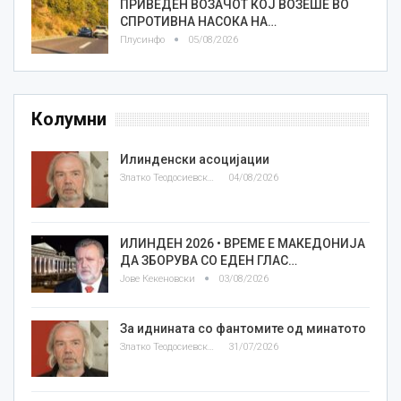
ПРИВЕДЕН ВОЗАЧОТ КОЈ ВОЗЕШЕ ВО
СПРОТИВНА НАСОКА НА…
Плусинфо
05/08/2026
Колумни
Илинденски асоцијации
Златко Теодосиевски
04/08/2026
ИЛИНДЕН 2026 • ВРЕМЕ Е МАКЕДОНИЈА
ДА ЗБОРУВА СО ЕДЕН ГЛАС…
Јове Кекеновски
03/08/2026
За иднината со фантомите од минатото
Златко Теодосиевски
31/07/2026