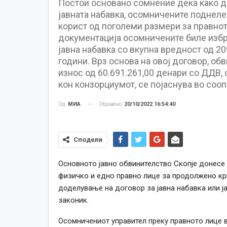
Постои основано сомнение дека како де
јавната набавка, осомничените поднеле
корист од поголеми размери за правнот
документација осомничените биле избра
јавна набавка со вкупна вредност од 20
години. Врз основа на овој договор, об
износ од 60.691.261,00 денари со ДДВ,
кон конзорциумот, се појаснува во соо
Објавено
20/10/2022 16:54:40
Од
МИА
Сподели
Основното јавно обвинителство Скопје донесе
физичко и едно правно лице за продолжено кри
доделување на договор за јавна набавка или ј
законик.
Осомничениот управител преку правното лице в