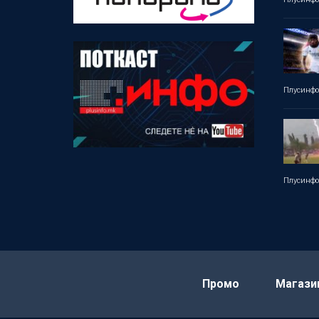
Плусинф
Плусинф
Промо
Магази