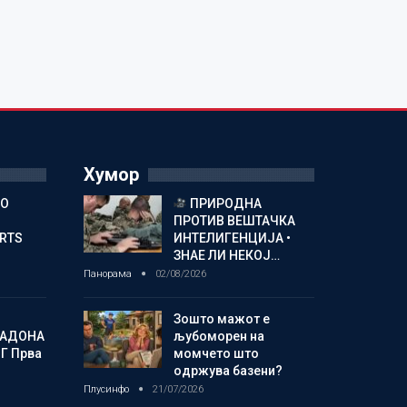
Хумор
ГО
ПРИРОДНА
ПРОТИВ ВЕШТАЧКА
ORTS
ИНТЕЛИГЕНЦИЈА •
ЗНАЕ ЛИ НЕКОЈ…
Панорама
02/08/2026
Зошто мажот е
МАДОНА
љубоморен на
Г Прва
момчето што
одржува базени?
Плусинфо
21/07/2026