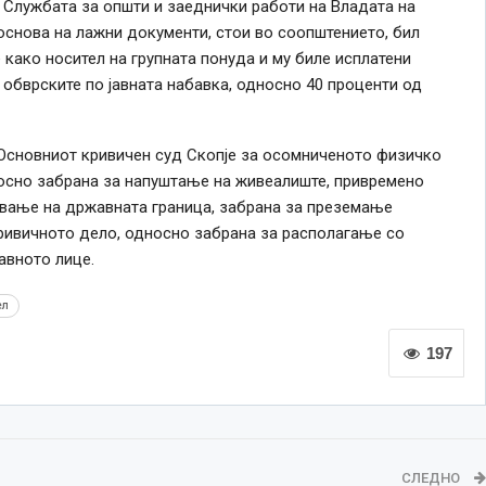
 Службата за општи и заеднички работи на Владата на
снова на лажни документи, стои во соопштението, бил
како носител на групната понуда и му биле исплатени
 обврските по јавната набавка, односно 40 проценти од
Основниот кривичен суд Скопје за осомниченото физичко
осно забрана за напуштање на живеалиште, привремено
ување на државната граница, забрана за преземање
ривичното дело, односно забрана за располагање со
вното лице.​
ел
197
СЛЕДНО