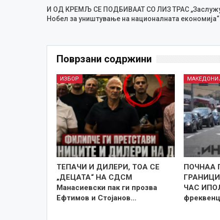
И ОД КРЕМЉ СЕ ПОДБИВААТ СО ЛИЗ ТРАС „Заслуж
Нобел за уништување на националната економија“
Поврзани содржини
ИЗБОР
МАКЕДОНИ
TEПАЧИ И ДИЛЕРИ, ТОА СЕ
ПОЧНАА 
„ДЕЦАТА“ НА СДСМ
ГРАНИЦИТ
Манасиевски пак ги прозва
ЧАС ИПОЛ
Ефтимов и Стојанов…
фреквенц