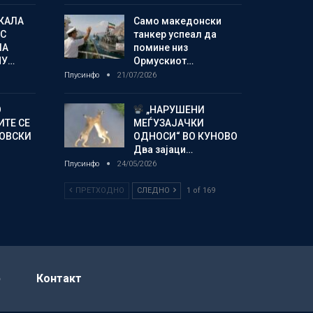
КАЛА
Само македонски
С
танкер успеал да
ЛА
помине низ
МУ…
Ормускиот…
Плусинфо
21/07/2026
О
„НАРУШЕНИ
ИТЕ СЕ
МЕЃУЗАЈАЧКИ
НОВСКИ
ОДНОСИ“ ВО КУНОВО
Два зајаци…
Плусинфо
24/05/2026
ПРЕТХОДНО
СЛЕДНО
1 of 169
р
Контакт