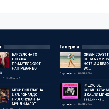
т
Галерија
БАРСЕЛОНА ГО
GREEN COAST 
ОТКАЖА
НОСИ NAMMOS
ПРИЈАТЕЛСКИОТ
HOTELS & RES
НАТПРЕВАР ВО
ВО…
О…
Плусинфо
07/08/2026
о
08/08/2026
ДУО ОД
МЕСИ БИЛ ГЛАВНА
СОНИШТАТА: 
ЦЕЛ, РОНАЛДО
И КАЈЛИ МИНО
ПРОГОНУВАН НА
заедничка…
МУНДИЈАЛОТ…
Плусинфо
07/08/2026
о
07/08/2026