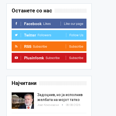
Останете со нас
Facebook
Likes
Like our page
Twitter
Followers
Follow Us
RSS
Subscribe
Subscribe
Plusinfomk
Subscribe
Subscribe
Најчитани
Задоцнив, но ја исполнив
желбата на мојот татко
Јове Кекеновски
08/08/2026