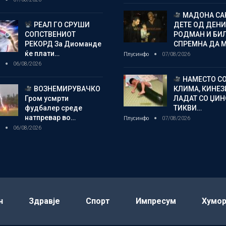
МАДОНА СА
РЕАЛ ГО СРУШИ
ДЕТЕ ОД ДЕНИ
СОПСТВЕНИОТ
РОДМАН И БИ
РЕКОРД За Диоманде
СПРЕМНА ДА 
ќе плати…
Плусинфо
07/08/2026
о
06/08/2026
НАМЕСТО С
ВОЗНЕМИРУВАЧКО
КЛИМА, КИНЕЗ
Гром усмрти
ЛАДАТ СО ЏИ
фудбалер среде
ТИКВИ…
натпревар во…
Плусинфо
07/08/2026
о
06/08/2026
н
Здравје
Спорт
Импресум
Хумо