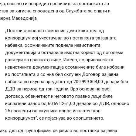
а, свесно ги повредил прописите за постапката за
тва за хигиена спроведена од Службата за општи и
верна Македонија.
„Постои основано сомнение дека како дел од
конзорциум кој учествувал во постапката за јавната
набавка, осомничените поднеле невистинита
документација и оствариле имотна корист од поголеми
размери за правното лице. Имено, со приложената
невистинита документација осомничените биле избрани
во постапката и со нив бил склучен Договор за јавна
набавка со вкупна вредност од 209.999.304,00 денари без
ДДВ за период од три години. Врз основа на овој
договор, обвинетиот и неговото правно лице биле
исплатени износ од 60.691.261,00 денари со ДДВ, односно
25 проценти од вкупниот износ исплатен кон
конзорциумот“, се појаснува во соопштението.
ако дел од група фирми, се јавило во постапка за јавна