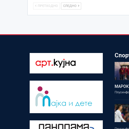
ПРЕТХОДНО
СЛЕДНО
Спор
МАРОК
Плусинф
Плусинф