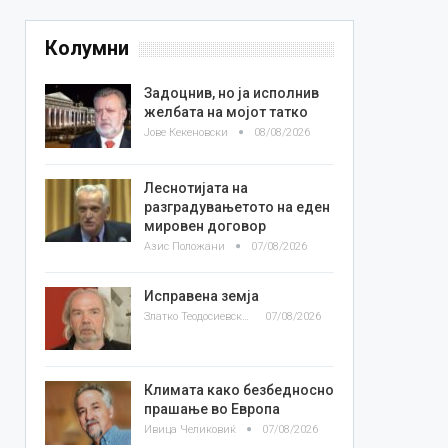
Колумни
Задоцнив, но ја исполнив
желбата на мојот татко
Јове Кекеновски
08/08/2026
Леснотијата на
разградувањетото на еден
мировен договор
Азис Положани
07/08/2026
Исправена земја
Златко Теодосиевски
07/08/2026
Климата како безбедносно
прашање во Европа
Ивица Челиковиќ
07/08/2026