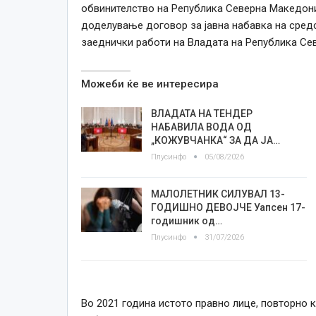
обвинителство на Република Северна Македониј
доделување договор за јавна набавка на средс
заеднички работи на Владата на Република Се
Можеби ќе ве интересира
ВЛАДАТА НА ТЕНДЕР
НАБАВИЛА ВОДА ОД
„КОЖУВЧАНКА“ ЗА ДА ЈА…
Плусинфо
05/08/2026
МАЛОЛЕТНИК СИЛУВАЛ 13-
ГОДИШНО ДЕВОЈЧЕ Уапсен 17-
годишник од…
Плусинфо
31/07/2026
Во 2021 година истото правно лице, повторно к