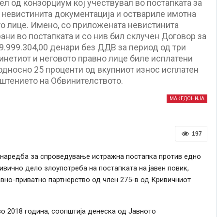
л од конзорциум кој учествувал во постапката за
 невистинита документација и оствариле имотна
о лице. Имено, со приложената невистинита
ни во постапката и со нив бил склучен Договор за
9.999.304,00 денари без ДДВ за период од три
винетиот и неговото правно лице биле исплатени
 односно 25 проценти од вкупниот износ исплатен
пштението на Обвинителството.
МАКЕДОНИЈА
197
 наредба за спроведување истражна постапка против едно
вично дело злоупотреба на постапката на јавен повик,
авно-приватно партнерство од член 275-в од Кривичниот
о 2018 година, соопштија денеска од Јавното