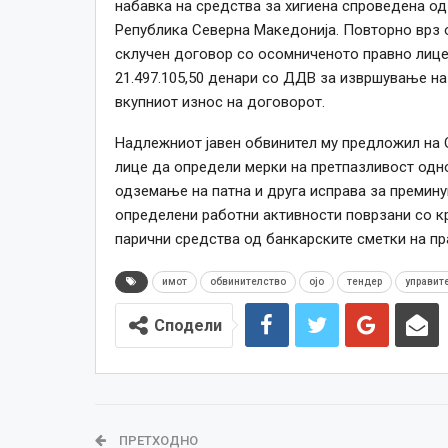
набавка на средства за хигиена спроведена од
Република Северна Македонија. Повторно врз о
склучен договор со осомниченото правно лице 
21.497.105,50 денари со ДДВ за извршување на
вкупниот износ на договорот.
Надлежниот јавен обвинител му предложил на 
лице да определи мерки на претпазливост одн
одземање на патна и друга исправа за премин
определени работни активности поврзани со к
парични средства од банкарските сметки на пра
имот
обвинителство
ојо
тендер
управит
Сподели
ПРЕТХОДНО