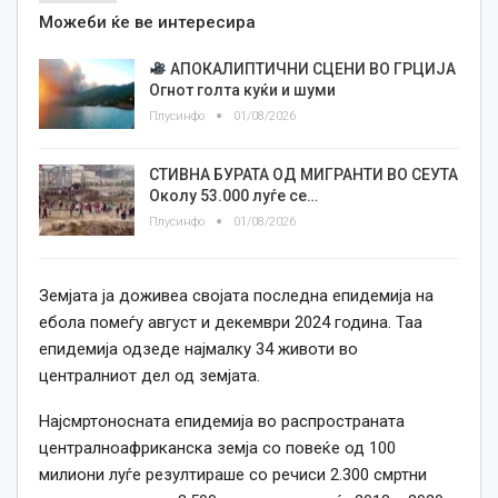
Можеби ќе ве интересира
АПОКАЛИПТИЧНИ СЦЕНИ ВО ГРЦИЈА
Огнот голта куќи и шуми
Плусинфо
01/08/2026
СТИВНА БУРАТА ОД МИГРАНТИ ВО СЕУТА
Околу 53.000 луѓе се…
Плусинфо
01/08/2026
Земјата ја доживеа својата последна епидемија на
ебола помеѓу август и декември 2024 година. Таа
епидемија одзеде најмалку 34 животи во
централниот дел од земјата.
Најсмртоносната епидемија во распространата
централноафриканска земја со повеќе од 100
милиони луѓе резултираше со речиси 2.300 смртни