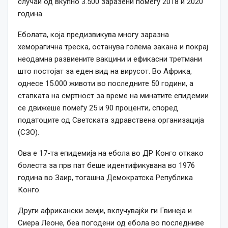
случаи од вкупно 3.500 заразени помеѓу 2018 и 2020
година.
Еболата, која предизвикува многу заразна
хеморагична треска, останува голема закана и покрај
неодамна развиените вакцини и ефикасни третмани
што постојат за еден вид на вирусот. Во Африка,
однесе 15.000 животи во последните 50 години, а
стапката на смртност за време на минатите епидемии
се движеше помеѓу 25 и 90 проценти, според
податоците од Светската здравствена организација
(СЗО).
Ова е 17-та епидемија на ебола во ДР Конго откако
болеста за прв пат беше идентификувана во 1976
година во Заир, тогашна Демократска Република
Конго.
Други африкански земји, вклучувајќи ги Гвинеја и
Сиера Леоне, беа погодени од ебола во последниве