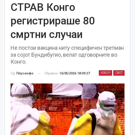
СТРАВ Конго
регистрираше 80
смртни случаи
Не постои вакцина ниту специфичен третман
за сојот Бундибугио, велат одговорните во
Конго.
ИЗБОР
СВЕТ
Објавено
16/05/2026 18:09:27
Од
Плусинфо