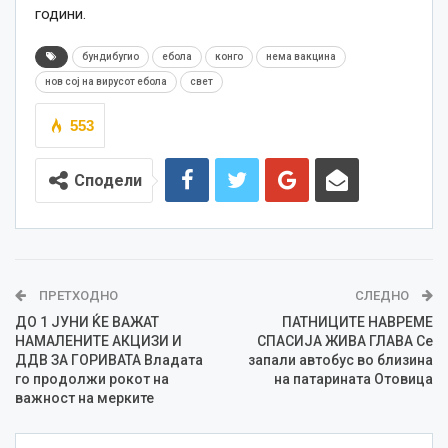
години.
бундибугио
ебола
конго
нема вакцина
нов сој на вирусот ебола
свет
553
Сподели
ПРЕТХОДНО
СЛЕДНО
ДО 1 ЈУНИ ЌЕ ВАЖАТ
ПАТНИЦИТЕ НАВРЕМЕ
НАМАЛЕНИТЕ АКЦИЗИ И
СПАСИЈА ЖИВА ГЛАВА Се
ДДВ ЗА ГОРИВАТА Владата
запали автобус во близина
го продолжи рокот на
на патарината Отовица
важност на мерките