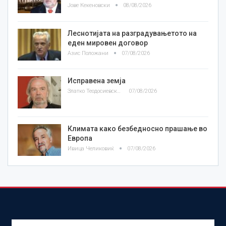
Јове Кекеновски
08/08/2026
Леснотијата на разградувањетото на
еден мировен договор
Азис Положани
07/08/2026
Исправена земја
Златко Теодосиевски
07/08/2026
Климата како безбедносно прашање во
Европа
Ивица Челиковиќ
07/08/2026