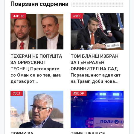
Поврзани содржини
ИЗБОР
СВЕТ
ТЕХЕРАН НЕ ПОПУШТА
ТОМ БЛАНШ ИЗБРАН
ЗА ОРМУСКИОТ
ЗА ГЕНЕРАЛЕН
ТЕСНЕЦ Преговорите
ОБВИНИТЕЛ НА САД
со Оман се во тек, ама
Поранешниот адвокат
договорот…
на Трамп доби нова…
СВЕТ
ИЗБОР
ПОВИК ЗА
ТИНЕЈЏЕРИ СЕ