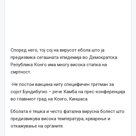
Според него, тој сој на вирусот ебола што ја
предизвика сегашната епидемија во Демократска
Република Конго има многу висока стапка на
смртност.
-Не постои вакцина ниту специфичен третман за
сојот Бундибугио – рече Камба на прес-конференција
во главниот град на Конго, Киншаса.
Еболата е тешка и често фатална вирусна болест што
предизвикува висока температура, крварење и
откажување на органите.