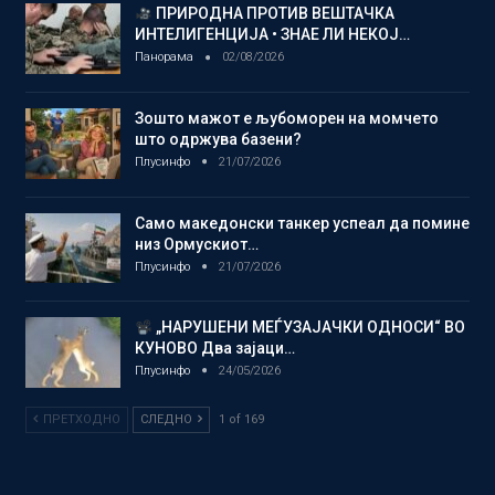
ПРИРОДНА ПРОТИВ ВЕШТАЧКА
ИНТЕЛИГЕНЦИЈА • ЗНАЕ ЛИ НЕКОЈ…
Панорама
02/08/2026
Зошто мажот е љубоморен на момчето
што одржува базени?
Плусинфо
21/07/2026
Само македонски танкер успеал да помине
низ Ормускиот…
Плусинфо
21/07/2026
„НАРУШЕНИ МЕЃУЗАЈАЧКИ ОДНОСИ“ ВО
КУНОВО Два зајаци…
Плусинфо
24/05/2026
ПРЕТХОДНО
СЛЕДНО
1 of 169