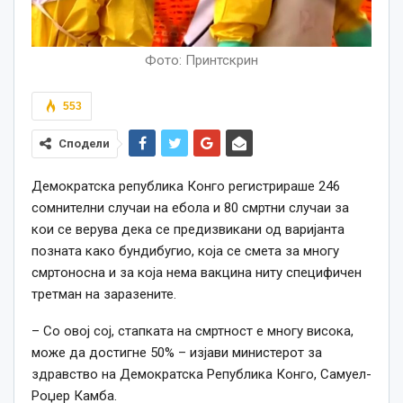
Фото: Принтскрин
553
Сподели
Демократска република Конго регистрираше 246
сомнителни случаи на ебола и 80 смртни случаи за
кои се верува дека се предизвикани од варијанта
позната како бундибугио, која се смета за многу
смртоносна и за која нема вакцина ниту специфичен
третман на заразените.
– Со овој сој, стапката на смртност е многу висока,
може да достигне 50% – изјави министерот за
здравство на Демократска Република Конго, Самуел-
Роџер Камба.