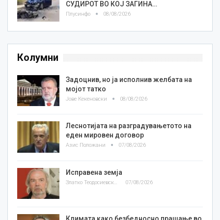
СУДИРОТ ВО КОЈ ЗАГИНА…
Плусинфо
08/08/2026
Колумни
Задоцнив, но ја исполнив желбата на
мојот татко
Јове Кекеновски
08/08/2026
Леснотијата на разградувањетото на
еден мировен договор
Азис Положани
07/08/2026
Исправена земја
Златко Теодосиевски
07/08/2026
Климата како безбедносно прашање во