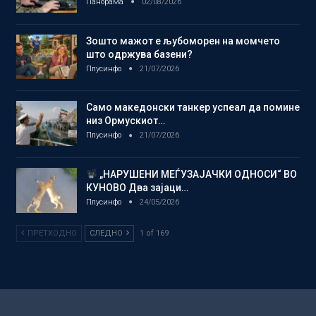
Панорама
02/08/2026
Зошто мажот е љубоморен на момчето
што одржува базени?
Плусинфо
21/07/2026
Само македонски танкер успеал да помине
низ Ормускиот…
Плусинфо
21/07/2026
„НАРУШЕНИ МЕЃУЗАЈАЧКИ ОДНОСИ“ ВО
КУНОВО Два зајаци…
Плусинфо
24/05/2026
ПРЕТХОДНО
СЛЕДНО
1 of 169