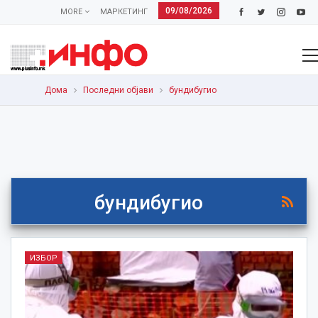
09/08/2026
MORE
МАРКЕТИНГ
Дома
Последни објави
бундибугио
бундибугио
ИЗБОР