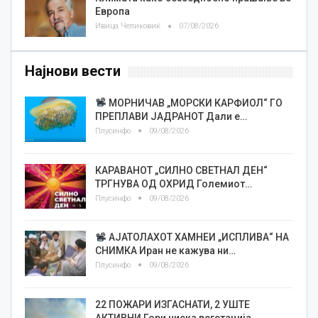
Европа
Ивица Челиковиќ
07/08/2026
Најнови вести
МОРНИЧАВ „МОРСКИ КАРФИОЛ“ ГО
ПРЕПЛАВИ ЈАДРАНОТ Дали е…
Плусинфо
09/08/2026
КАРАВАНОТ „СИЛНО СВЕТНАЛ ДЕН“
ТРГНУВА ОД ОХРИД Големиот…
Плусинфо
09/08/2026
АЈАТОЛАХОТ ХАМНЕИ „ИСПЛИВА“ НА
СНИМКА Иран не кажува ни…
Плусинфо
09/08/2026
22 ПОЖАРИ ИЗГАСНАТИ, 2 УШТЕ
АКТИВНИ Гори ниска вегетација…