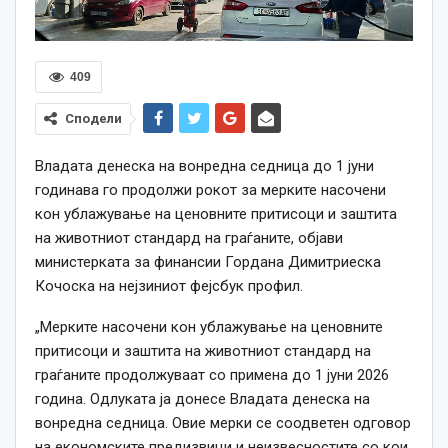
409
Сподели
Владата денеска на вонредна седница до 1 јуни
годинава го продолжи рокот за мерките насочени
кон ублажување на ценовните притисоци и заштита
на животниот стандард на граѓаните, објави
министерката за финансии Гордана Димитриеска
Кочоска на нејзиниот фејсбук профил.
„Мерките насочени кон ублажување на ценовните
притисоци и заштита на животниот стандард на
граѓаните продолжуваат со примена до 1 јуни 2026
година. Одлуката ја донесе Владата денеска на
вонредна седница. Овие мерки се соодветен одговор
на економските предизвици и неизвесностите со кои