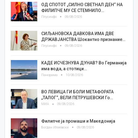
ОД СПОТОТ „СИЛНО СВЕТНАЛ ДЕН“ НА
ФИЛИПЧЕ МУ СЕ СТЕМНИЛО…
Плусинфо
09/08/2026
СИЉАНОВСКА ДАВКОВА ИМА ДВЕ
ДРЖАВЈАНСТВА Шокантно признание…
Плусинфо
09/08/2026
КАДЕ ИСЧЕЗНУВА ДУНАВ? Во Германија
има вода, а стотици…
Панорама
10/08/2026
ВО ЛЕВИЦА ГИ БОЛИ МЕТАФОРАТА
„ТАЛОГ“, ВЕЛИ ПЕТРУШЕВСКИ Го…
МИА
09/08/2026
Филипче ја промаши и Македонија
Богдан Илиевски
09/08/2026