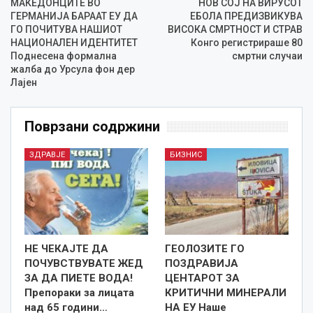
МАКЕДОНЦИТЕ ВО
НОВ СОЈ НА ВИРУСОТ
ГЕРМАНИЈА БАРААТ ЕУ ДА
ЕБОЛА ПРЕДИЗВИКУВА
ГО ПОЧИТУВА НАШИОТ
ВИСОКА СМРТНОСТ И СТРАВ
НАЦИОНАЛЕН ИДЕНТИТЕТ
Конго регистрираше 80
Поднесена формална
смртни случаи
жалба до Урсула фон дер
Лајен
Поврзани содржини
ЗДРАВЈЕ
БИЗНИС
НЕ ЧЕКАЈТЕ ДА
ГЕОЛОЗИТЕ ГО
ПОЧУВСТВУВАТЕ ЖЕД
ПОЗДРАВИЈА
ЗА ДА ПИЕТЕ ВОДА!
ЦЕНТАРОТ ЗА
Препораки за лицата
КРИТИЧНИ МИНЕРАЛИ
над 65 години…
НА ЕУ Наше