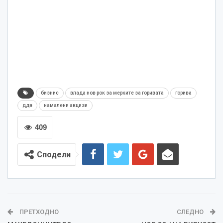
бизнис
влада нов рок за мерките за горивата
горива
ддв
намалени акцизи
409
Сподели
ПРЕТХОДНО
СЛЕДНО