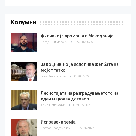
Колумни
Филипче ја промаши и Македонија
Богдан Илиевски
09/08/2026
Задоцнив, но ја исполнив желбата на
мојот татко
Јове Кекеновски
08/08/2026
Леснотијата на разградувањетото на
еден мировен договор
Азис Положани
07/08/2026
Исправена земја
Златко Теодосиевски
07/08/2026