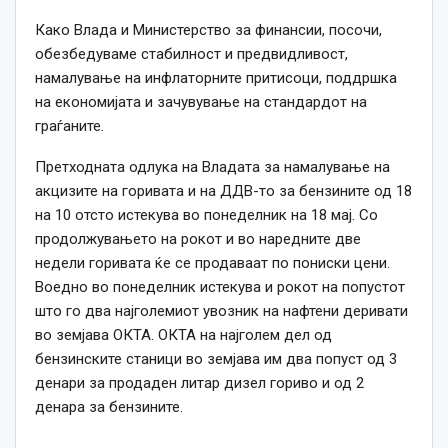
Како Влада и Министерство за финансии, посочи,
обезбедуваме стабилност и предвидливост,
намалување на инфлаторните притисоци, поддршка
на економијата и зачувување на стандардот на
граѓаните.
Претходната одлука на Владата за намалување на
акцизите на горивата и на ДДВ-то за бензините од 18
на 10 отсто истекува во понеделник на 18 мај. Со
продолжувањето на рокот и во наредните две
недели горивата ќе се продаваат по пониски цени.
Воедно во понеделник истекува и рокот на попустот
што го два најголемиот увозник на нафтени деривати
во земјава ОКТА. ОКТА на најголем дел од
бензинските станици во земјава им два попуст од 3
денари за продаден литар дизел гориво и од 2
денара за бензините.