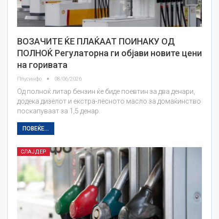
ВОЗАЧИТЕ ЌЕ ПЛАЌААТ ПОИНАКУ ОД
ПОЛНОЌ Регулаторна ги објави новите цени
на горивата
Плусинфо
08/06/2026
Од полноќ литар бензин ќе биде поевтин за два денари,
додека дизелот и екстра-лесното масло за домаќинство
поскапуваат за 1,5 денар.
ПОВЕЌЕ...
СЛАЈДЕР