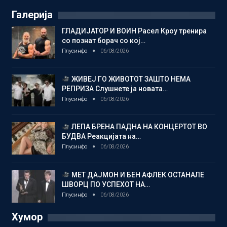
Галерија
ГЛАДИЈАТОР И ВОИН Расел Кроу тренира
со познат борач со кој…
Плусинфо
06/08/2026
ЖИВЕЈ ГО ЖИВОТОТ ЗАШТО НЕМА
РЕПРИЗА Слушнете ја новата…
Плусинфо
06/08/2026
ЛЕПА БРЕНА ПАДНА НА КОНЦЕРТОТ ВО
БУДВА Реакцијата на…
Плусинфо
06/08/2026
МЕТ ДАЈМОН И БЕН АФЛЕК ОСТАНАЛЕ
ШВОРЦ ПО УСПЕХОТ НА…
Плусинфо
06/08/2026
Хумор