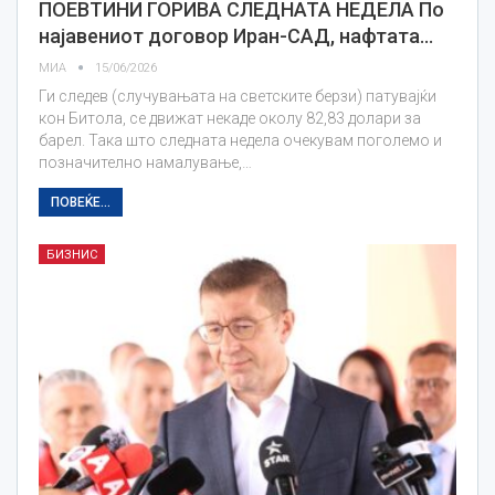
ПОЕВТИНИ ГОРИВА СЛЕДНАТА НЕДЕЛА По
најавениот договор Иран-САД, нафтата…
МИА
15/06/2026
Ги следев (случувањата на светските берзи) патувајќи
кон Битола, се движат некаде околу 82,83 долари за
барел. Така што следната недела очекувам поголемо и
позначително намалување,…
ПОВЕЌЕ...
БИЗНИС