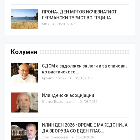
ПРОНАЈДЕН МРТОВ ИСЧЕЗНАТИОТ
ГЕРМАНСКИ ТУРИСТ ВО ГРЦИЈА…
МИА
06/08/2026
Колумни
СДСМ е задолжен за лаги и за спинови,
но вистинското…
Бранко Героски
06/08/2026
Илинденски асоцијации
Златко Теодосиевски
04/08/2026
ИЛИНДЕН 2026 • ВРЕМЕ Е МАКЕДОНИЈА
ДА ЗБОРУВА СО ЕДЕН ГЛАС…
Јове Кекеновски
03/08/2026