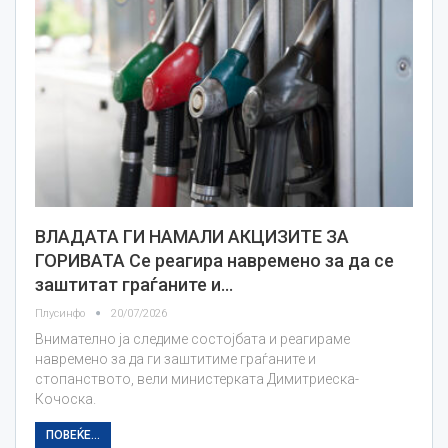
ВЛАДАТА ГИ НАМАЛИ АКЦИЗИТЕ ЗА
ГОРИВАТА Се реагира навремено за да се
заштитат граѓаните и…
Плусинфо
20/07/2026
Внимателно ја следиме состојбата и реагираме
навремено за да ги заштитиме граѓаните и
стопанството, вели министерката Димитриеска-
Кочоска.
ПОВЕЌЕ...