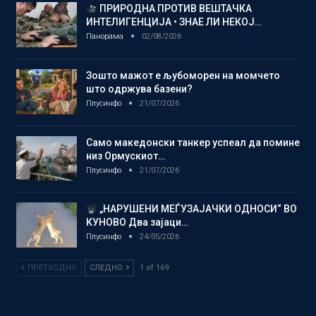
ПРИРОДНА ПРОТИВ ВЕШТАЧКА
ИНТЕЛИГЕНЦИЈА • ЗНАЕ ЛИ НЕКОЈ…
Панорама
02/08/2026
Зошто мажот е љубоморен на момчето
што одржува базени?
Плусинфо
21/07/2026
Само македонски танкер успеал да помине
низ Ормускиот…
Плусинфо
21/07/2026
„НАРУШЕНИ МЕЃУЗАЈАЧКИ ОДНОСИ“ ВО
КУНОВО Два зајаци…
Плусинфо
24/05/2026
ПРЕТХОДНО
СЛЕДНО
1 of 169