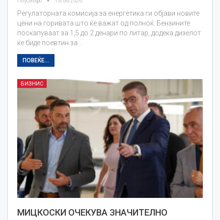
Плусинфо
15/06/2026
Регулаторната комисија за енергетика ги објави новите
цени на горивата што ќе важат од полноќ. Бензините
поскапуваат за 1,5 до 2 денари по литар, додека дизелот
ќе биде поевтин за…
ПОВЕЌЕ...
БИЗНИС
МИЦКОСКИ ОЧЕКУВА ЗНАЧИТЕЛНО