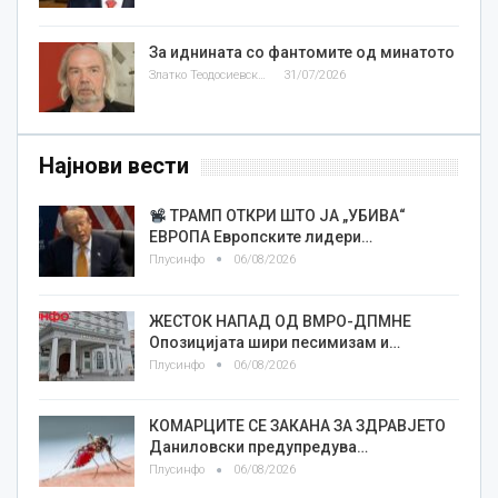
За иднината со фантомите од минатото
Златко Теодосиевски
31/07/2026
Најнови вести
ТРАМП ОТКРИ ШТО ЈА „УБИВА“
ЕВРОПА Европските лидери…
Плусинфо
06/08/2026
ЖЕСТОК НАПАД ОД ВМРО-ДПМНЕ
Опозицијата шири песимизам и…
Плусинфо
06/08/2026
КОМАРЦИТЕ СЕ ЗАКАНА ЗА ЗДРАВЈЕТО
Даниловски предупредува…
Плусинфо
06/08/2026