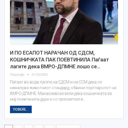
И ПО ЕСАПОТ НАРАЧАН ОД СДСМ,
КОШНИЧКАТА ПАК ПОЕВТИНИЛА Паѓаат
лагите дека ВМРО-ДПМНЕ лошо се…
Плусинфо
21/05/2026
Паѓаат во вода лагите на СДСМ и на ССМ дека се
намалува животниот стандард, обвини портпаролот на
ВМРО-ДПМНЕ. Манасиевски вели дека кошничката за
мај поевтинила дури и со пресметката…
ПОВЕЌЕ...