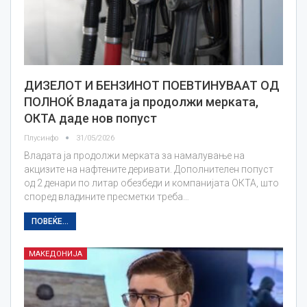
ДИЗЕЛОТ И БЕНЗИНОТ ПОЕВТИНУВААТ ОД
ПОЛНОЌ Владата ја продолжи мерката,
ОКТА даде нов попуст
Плусинфо
31/05/2026
Владата ја продолжи мерката за намалување на
акцизите на нафтените деривати. Дополнителен попуст
од 2 денари по литар обезбеди и компанијата ОКТА, што
според владините пресметки треба…
ПОВЕЌЕ...
МАКЕДОНИЈА