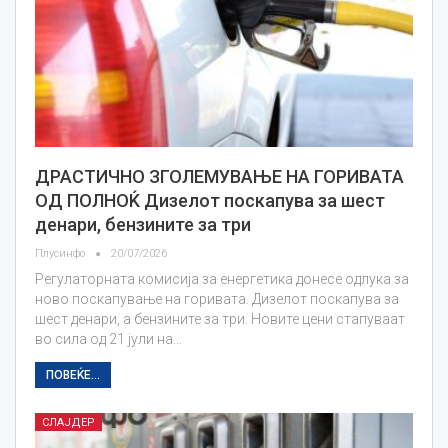
ДРАСТИЧНО ЗГОЛЕМУВАЊЕ НА ГОРИВАТА
ОД ПОЛНОЌ Дизелот поскапува за шест
денари, бензините за три
Плусинфо
20/07/2026
Регулаторната комисија за енергетика донесе одлука за
ново поскапување на горивата. Дизелот поскапува за
шест денари, а бензините за три. Новите цени стапуваат
во сила од 21 јули на…
ПОВЕЌЕ...
СЛАЈДЕР