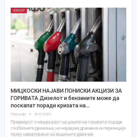
ИЗБОР
МИЦКОСКИ НАЈАВИ ПОНИСКИ АКЦИЗИ ЗА
ГОРИВАТА Дизелот и бензините може да
поскапат поради кризата на…
Плусинфо
18/07/2026
Премиерот очекува раст на цените на горивата поради
глобалните движења, но најавува државна интервенција
преку намалување на акцизните давачки.