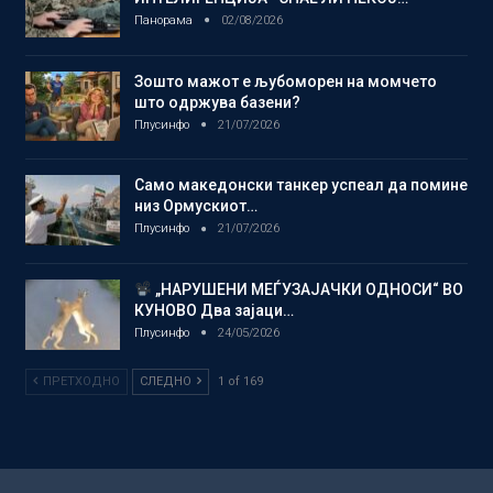
Панорама
02/08/2026
Зошто мажот е љубоморен на момчето
што одржува базени?
Плусинфо
21/07/2026
Само македонски танкер успеал да помине
низ Ормускиот…
Плусинфо
21/07/2026
„НАРУШЕНИ МЕЃУЗАЈАЧКИ ОДНОСИ“ ВО
КУНОВО Два зајаци…
Плусинфо
24/05/2026
ПРЕТХОДНО
СЛЕДНО
1 of 169