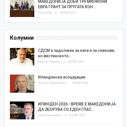
МАКЕДОНИЈА ДОБИ 149 МИЛИОНИ
ЕВРА ГРАНТ ЗА ПРУГАТА КОН…
Плусинфо
06/08/2026
Колумни
СДСМ е задолжен за лаги и за спинови,
но вистинското…
Бранко Героски
06/08/2026
Илинденски асоцијации
Златко Теодосиевски
04/08/2026
ИЛИНДЕН 2026 • ВРЕМЕ Е МАКЕДОНИЈА
ДА ЗБОРУВА СО ЕДЕН ГЛАС…
Јове Кекеновски
03/08/2026