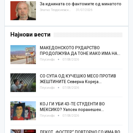
За иднината со фантомите од минатото
Златко Теодосиевски
31/07/2026
Најнови вести
МАКЕДОНСКОТО РУДАРСТВО
ПРОДОЛЖУВА ДА ТОНЕ ИАКО ИМА НА…
Плусинфо
07/08/2026
СО СУПА ОД КУЧЕШКО МЕСО ПРОТИВ
ЖЕШТИНИТЕ Северна Кореја…
Плусинфо
07/08/2026
КОЈ ГИ УБИ 43-ТЕ СТУДЕНТИ ВО
МЕКСИКО? Уапсен поранешен…
Плусинфо
07/08/2026
ЛЕКОТ „ФОСТЕР“ ПОВТОРНО ГО ИМА ВО