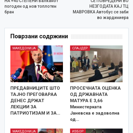
НА +40 СТЕПЕНИ Балканот
СЕ ПОВРЕДЕНИ ВО
погоден од нов топлотен
НЕЗГОДАТА КАЈ ТЦ
бран
МАВРОВКА Автобус се заби
во жардиниера
Поврзани содржини
МАКЕДОНИЈА
СЛАЈДЕР
ПРЕДАВНИЦИТЕ ШТО
ПРОСЕЧНАТА ОЦЕНКА
ТАЈНО ПРЕГОВАРАА
ОД ДРЖАВНАТА
ДЕНЕС ДРЖАТ
МАТУРА Е 3,66
ЛЕКЦИИ ЗА
Министерката
ПАТРИОТИЗАМ И ЗА…
Јаневска е задоволна
од…
МАКЕДОНИЈА
ИЗБОР