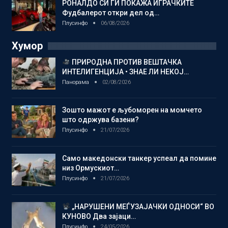
РОНАЛДО СИ ГИ ПОКАЖА ИГРАЧКИТЕ
Фудбалерот откри дел од…
Плусинфо
06/08/2026
Хумор
ПРИРОДНА ПРОТИВ ВЕШТАЧКА
ИНТЕЛИГЕНЦИЈА • ЗНАЕ ЛИ НЕКОЈ…
Панорама
02/08/2026
Зошто мажот е љубоморен на момчето
што одржува базени?
Плусинфо
21/07/2026
Само македонски танкер успеал да помине
низ Ормускиот…
Плусинфо
21/07/2026
„НАРУШЕНИ МЕЃУЗАЈАЧКИ ОДНОСИ“ ВО
КУНОВО Два зајаци…
Плусинфо
24/05/2026