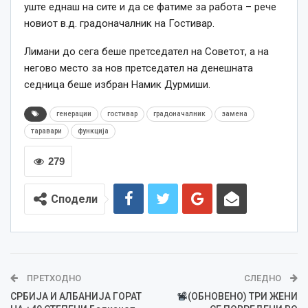
уште еднаш на сите и да се фатиме за работа – рече
новиот в.д. градоначалник на Гостивар.
Лимани до сега беше претседател на Советот, а на
негово место за нов претседател на денешната
седница беше избран Намик Дурмиши.
генерации
гостивар
градоначалник
замена
таравари
функција
279
Сподели
ПРЕТХОДНО
СЛЕДНО
СРБИЈА И АЛБАНИЈА ГОРАТ
(ОБНОВЕНО) ТРИ ЖЕНИ