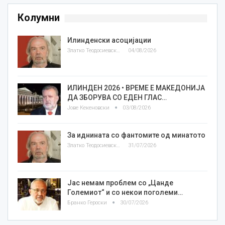
Колумни
Илинденски асоцијации
Златко Теодосиевски
04/08/2026
ИЛИНДЕН 2026 • ВРЕМЕ Е МАКЕДОНИЈА
ДА ЗБОРУВА СО ЕДЕН ГЛАС…
Јове Кекеновски
03/08/2026
За иднината со фантомите од минатото
Златко Теодосиевски
31/07/2026
Јас немам проблем со „Цанде
Големиот“ и со некои поголеми…
Бранко Героски
30/07/2026