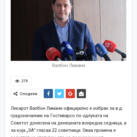
Валбон Лимани
279
Сподели
Лекарот Валбон Лимани официјално е избран за в.д.
градоначалник на Гостиварсо по одлуката на
Советот донесена на денешната вонредна седница, а
за која „ЗА“ гласаа 22 советници. Оваа промена е