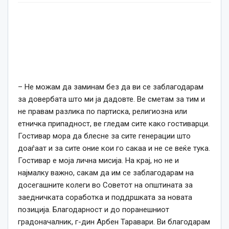
– Не можам да заминам без да ви се заблагодарам
за довербата што ми ја дадовте. Ве сметам за тим и
не правам разлика по партиска, религиозна или
етничка припадност, ве гледам сите како гостиварци.
Гостивар мора да блесне за сите генерации што
доаѓаат и за сите оние кои го сакаа и не се веќе тука.
Гостивар е моја лична мисија. На крај, но не и
најмалку важно, сакам да им се заблагодарам на
досегашните колеги во Советот на општината за
заедничката соработка и поддршката за новата
позиција. Благодарност и до поранешниот
градоначалник, г-дин Арбен Таравари. Ви благодарам