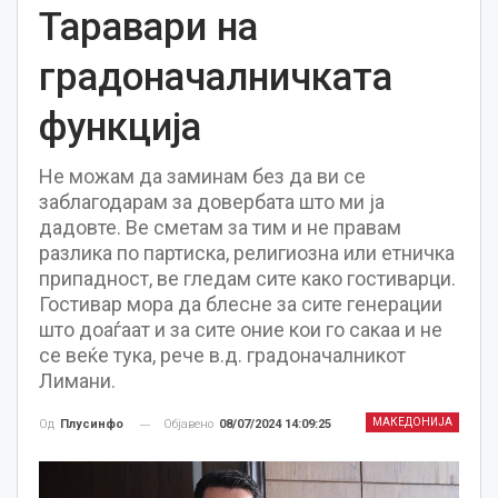
Таравари на
градоначалничката
функција
Не можам да заминам без да ви се
заблагодарам за довербата што ми ја
дадовте. Ве сметам за тим и не правам
разлика по партиска, религиозна или етничка
припадност, ве гледам сите како гостиварци.
Гостивар мора да блесне за сите генерации
што доаѓаат и за сите оние кои го сакаа и не
се веќе тука, рече в.д. градоначалникот
Лимани.
МАКЕДОНИЈА
Објавено
08/07/2024 14:09:25
Од
Плусинфо