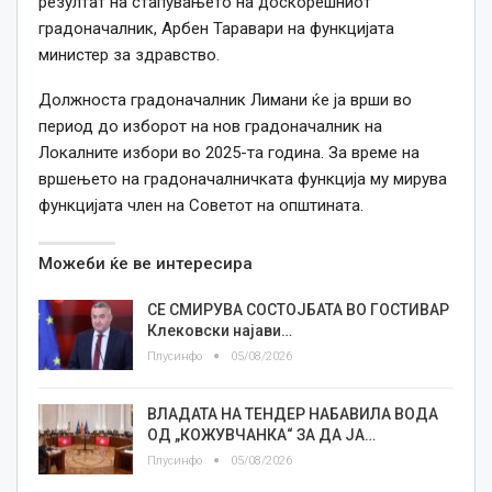
резултат на стапувањето на доскорешниот
градоначалник, Арбен Таравари на функцијата
министер за здравство.
Должноста градоначалник Лимани ќе ја врши во
период до изборот на нов градоначалник на
Локалните избори во 2025-та година. За време на
вршењето на градоначалничката функција му мирува
функцијата член на Советот на општината.
Можеби ќе ве интересира
СЕ СМИРУВА СОСТОЈБАТА ВО ГОСТИВАР
Клековски најави…
Плусинфо
05/08/2026
ВЛАДАТА НА ТЕНДЕР НАБАВИЛА ВОДА
ОД „КОЖУВЧАНКА“ ЗА ДА ЈА…
Плусинфо
05/08/2026