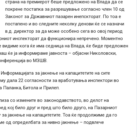
страна на премиерот беше предложено на Влада да се
покрене постапка за разрешување согласно член 10 од
Законот за Државниот пазарен инепскторат. По тоа е
постапено и во следните неколку денови ќе се назначи
в.д. директор за да може особено сега во овој период
арниот инспекторат да функционира непречено. Моментно
ќе видиме кога ќе има седница на Влада, ќе биде предложен
наш ќе ја информираме јавноста – објасни Николовски,
онференција во МЗШВ.
Информацијата за јакнење на капацитетите на сите
 му дала 22 согласности за вработувања инспектори во
а Паланка, Битола и Прилеп.
иза со измените во законодавството, во делот на
ред кој било друг и пред што било друго, на Пазарниот
 за јакнење на капацитетите. Тоа ќе продолжиме да го
ме од определбата за нивно јакнење – подвлече