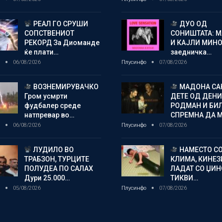
РЕАЛ ГО СРУШИ
ДУО ОД
СОПСТВЕНИОТ
СОНИШТАТА: 
РЕКОРД За Диоманде
И КАЈЛИ МИНО
ќе плати…
заедничка…
о
06/08/2026
Плусинфо
07/08/2026
ВОЗНЕМИРУВАЧКО
МАДОНА СА
Гром усмрти
ДЕТЕ ОД ДЕНИ
фудбалер среде
РОДМАН И БИ
натпревар во…
СПРЕМНА ДА 
о
06/08/2026
Плусинфо
07/08/2026
ЛУДИЛО ВО
НАМЕСТО С
ТРАБЗОН, ТУРЦИТЕ
КЛИМА, КИНЕЗ
ПОЛУДЕА ПО САЛАХ
ЛАДАТ СО ЏИ
Дури 25.000…
ТИКВИ…
о
05/08/2026
Плусинфо
07/08/2026