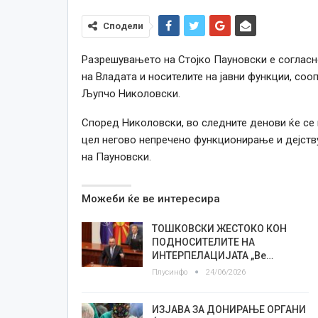
Сподели
Разрешувањето на Стојко Пауновски е согласн
на Владата и носителите на јавни функции, со
Љупчо Николовски.
Според Николовски, во следните денови ќе се 
цел негово непречено функционирање и дејствув
на Пауновски.
Можеби ќе ве интересира
ТОШКОВСКИ ЖЕСТОКО КОН
ПОДНОСИТЕЛИТЕ НА
ИНТЕРПЕЛАЦИЈАТА „Ве…
Плусинфо
24/06/2026
ИЗЈАВА ЗА ДОНИРАЊЕ ОРГАНИ