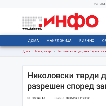
УСЛОВИ
ДОМА
МАКЕДОНИЈА
БИЗНИС
С
Дома
Македонија
Николовски тврди дека Пауновски е
Николовски тврди д
разрешен според за
Објавено
28/04/2021 11:31:22
Од
Плусинфо