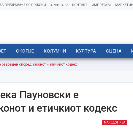
 ЗА ПРЕЗЕМАЊЕ СОДРЖИНИ
КОНТАКТ
ИМПРЕСУМ
МАРКЕТИН
АРХИВА
ВЕТ
СКОПЈЕ
КОЛУМНИ
КУЛТУРА
СЦЕНА
 разрешен според законот и етичкиот кодекс
ека Пауновски е
конот и етичкиот кодекс
МАКЕДОНИЈА