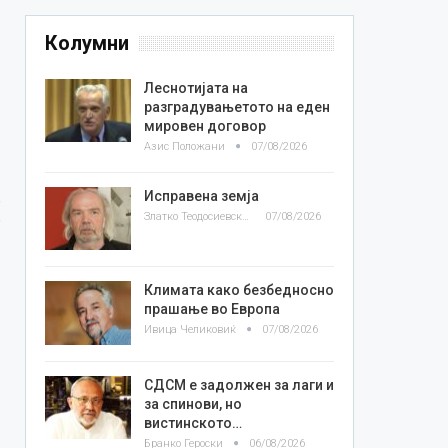
Колумни
Леснотијата на
разградувањетото на еден
мировен договор
Азис Положани
07/08/2026
Исправена земја
Златко Теодосиевски
07/08/2026
Климата како безбедносно
прашање во Европа
Ивица Челиковиќ
07/08/2026
СДСМ е задолжен за лаги и
за спинови, но
вистинското…
Бранко Героски
06/08/2026