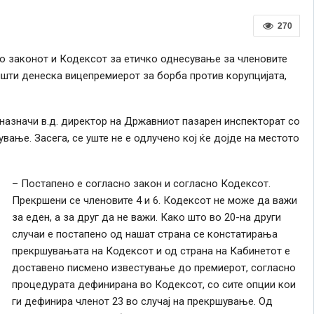
270
о законот и Кодексот за етичко однесување за членовите
општи денеска вицепремиерот за борба против корупцијата,
назначи в.д. директор на Државниот пазарен инспекторат со
ање. Засега, се уште не е одлучено кој ќе дојде на местото
– Постапено е согласно закон и согласно Кодексот.
Прекршени се членовите 4 и 6. Кодексот не може да важи
за еден, а за друг да не важи. Како што во 20-на други
случаи е постапено од нашат страна се констатирања
прекршувањата на Кодексот и од страна на Кабинетот е
доставено писмено известување до премиерот, согласно
процедурата дефинирана во Кодексот, со сите опции кои
ги дефинира членот 23 во случај на прекршување. Од