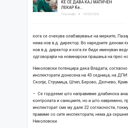
ЌЕ СЕ ДАВА КАЈ МАТИЧЕН
ЛЕКАР Ќе…
Плусинфо
16/06/2026
кога се очекува олабавување на мерките, Паз
нема нов в.д. директор. Во наредните денови 
нов в.д. директор и кога ќе биде именуван вед
одговорајќи на новинарски прашања на прес-к
Николовски потенцира дека Владата, согласно 
инспекторати донесена на 43 седница, на ДПИ
Скопје, Струмица, Штип, Берово, Делчево, Крив
– Се гордееме што направивме длабинска анал
контролата и санкциите, но и што навремено, п
инспекторат сме му дале 22 согласности, токму
правиме со сите инспекторати, нема да скршне
Николовски.