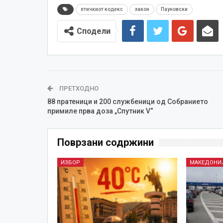
етичкиот кодекс
закон
Пауновски
Сподели
ПРЕТХОДНО
88 пратеници и 200 службеници од Собранието
примиле прва доза „Спутник V“
Поврзани содржини
ИЗБОР
МАКЕДОНИ