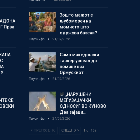
Зошто мажот е
МАДОНА
љубоморен на
Г Прва
момчето што
одржува базени?
Плусинфо
21/07/2026
КАЛА
Само македонски
С
танкер успеал да
ЛА
помине низ
МУ…
Ормускиот…
Плусинфо
21/07/2026
О
„НАРУШЕНИ
ИТЕ СЕ
МЕЃУЗАЈАЧКИ
НОВСКИ
ОДНОСИ“ ВО КУНОВО
Два зајаци…
Плусинфо
24/05/2026
ПРЕТХОДНО
СЛЕДНО
1 of 169