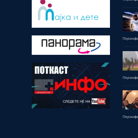
Плусинф
Плусинф
Плусинф