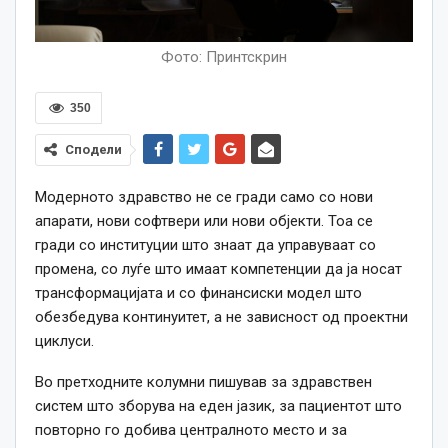
Фото: Принтскрин
350
Сподели
Модерното здравство не се гради само со нови
апарати, нови софтвери или нови објекти. Тоа се
гради со институции што знаат да управуваат со
промена, со луѓе што имаат компетенции да ја носат
трансформацијата и со финансиски модел што
обезбедува континуитет, а не зависност од проектни
циклуси.
Во претходните колумни пишував за здравствен
систем што зборува на еден јазик, за пациентот што
повторно го добива централното место и за