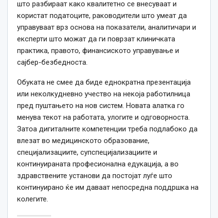
што разбираат како квалитетно се внесуваат и
користат податоците, раководители што умеат да
управуваат врз основа на показатели, аналитичари и
експерти што можат да ги поврзат клиничката
практика, правото, финансиското управување и
сајбер-безбедноста.
Обуката не смее да биде еднократна презентација
или неколкудневно учество на некоја работилница
пред пуштањето на нов систем. Новата алатка го
менува текот на работата, улогите и одговорноста.
Затоа дигиталните компетенции треба подлабоко да
влезат во медицинското образование,
специјализациите, супспецијализациите и
континуираната професионална едукација, а во
здравствените установи да постојат луѓе што
континуирано ќе им даваат непосредна поддршка на
колегите.