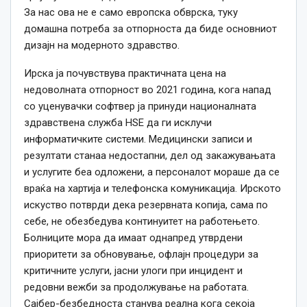
За нас ова не е само европска обврска, туку
домашна потреба за отпорноста да биде основниот
дизајн на модерното здравство.
Ирска ја почувствува практичната цена на
недоволната отпорност во 2021 година, кога напад
со уценувачки софтвер ја принуди националната
здравствена служба HSE да ги исклучи
информатичките системи. Медицински записи и
резултати станаа недостапни, дел од закажувањата
и услугите беа одложени, а персоналот мораше да се
враќа на хартија и телефонска комуникација. Ирското
искуство потврди дека резервната копија, сама по
себе, не обезбедува континуитет на работењето.
Болниците мора да имаат однапред утврдени
приоритети за обновување, офлајн процедури за
критичните услуги, јасни улоги при инцидент и
редовни вежби за продолжување на работата.
Сајбер-безбедноста станува реална кога секоја