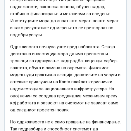
надлежности, законска основа, обучен кадар,
стабилно финансирање и механизми за следење.
Институциите мора да знаат што мерат, зошто мерат
и како резултатите од мерењето се претвораат во
подобри услуги.
Одржливоста почнува уште пред набавката. Секоја
дигитална инвестиција мора да има пресметани
трошоци за одржување, надградба, лиценци, сајбер-
заштита, обука и замена на опремата. Финскиот
модел нуди практична лекција: давателите на услуги и
аптеките приклучени на Kanta плаќаат кориснички
надоместоци за националната инфраструктура. На
овој начин се создава предвидлив механизам преку
кој работата и развојот на системот не зависат само
од следниот проектен повик.
Но одржливоста не е само прашање на финансирање.
Таа подразбира и способност системот да