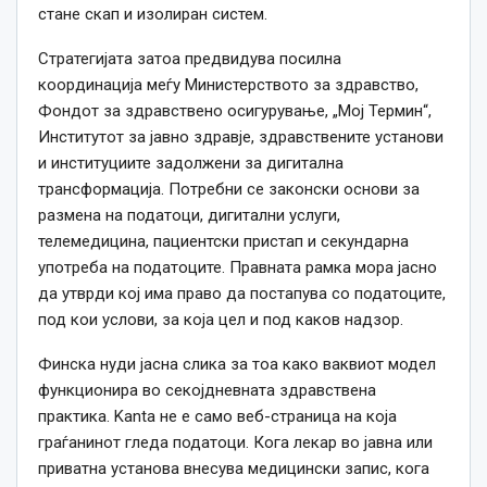
стане скап и изолиран систем.
Стратегијата затоа предвидува посилна
координација меѓу Министерството за здравство,
Фондот за здравствено осигурување, „Мој Термин“,
Институтот за јавно здравје, здравствените установи
и институциите задолжени за дигитална
трансформација. Потребни се законски основи за
размена на податоци, дигитални услуги,
телемедицина, пациентски пристап и секундарна
употреба на податоците. Правната рамка мора јасно
да утврди кој има право да постапува со податоците,
под кои услови, за која цел и под каков надзор.
Финска нуди јасна слика за тоа како ваквиот модел
функционира во секојдневната здравствена
практика. Kanta не е само веб-страница на која
граѓанинот гледа податоци. Кога лекар во јавна или
приватна установа внесува медицински запис, кога