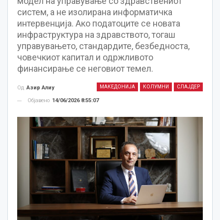
модел на управување со здравствениот
систем, а не изолирана информатичка
интервенција. Ако податоците се новата
инфраструктура на здравството, тогаш
управувањето, стандардите, безбедноста,
човечкиот капитал и одржливото
финансирање се неговиот темел.
МАКЕДОНИЈА
КОЛУМНИ
СЛАЈДЕР
Од
Азир Алиу
Објавено
14/06/2026 8:55:07