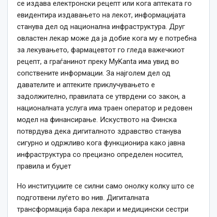
се издава електронски рецепт или кога аптеката го
евидентира издавањето на лекот, информацијата
станува дел од национална инфраструктура. Друг
овластен лекар може да ја добие кога му е потребна
за лекувањето, фармацевтот го гледа важечкиот
рецепт, а граѓанинот преку MyKanta има увид во
сопствените информации. За најголем дел од
давателите и аптеките приклучувањето е
задолжително, правилата се утврдени со закон, а
националната услуга има траен оператор и редовен
модел на финансирање. Искуството на Финска
потврдува дека дигиталното здравство станува
сигурно и одржливо кога функционира како јавна
инфраструктура со прецизно определен носител,
правила и буџет
Но институциите се силни само онолку колку што се
подготвени луѓето во нив. Дигиталната
трансформација бара лекари и медицински сестри