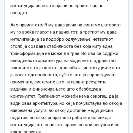
институција знае што прави во првиот час по
нападот.
Ако првиот столб му дава јазик на системот, вториот
му го враќа гласот на пациентот, а третиот му дава
интелигенција за подобро одлучување, четвртиот
столб ја создава стабилноста без која ниту една
трансформација не може да трае. Во ова се содржи
невидливата архитектура на модерното здравство:
законите што ја штитат довербата, институциите што
ја носат одговорноста, луѓето што ја спроведуваат
промената, системите што ги прават ресурсите
видливи и финансирањето што обезбедува
континуитет. Граѓанинот можеби нема секогаш да ја
види оваа архитектура, но ќе ја почувствува во секоја
навремена услуга, во секој достапен медицински
податок, во секој апарат што работи и во секоја
институција што знае што прави, со кои ресурси и со
каков резултат.