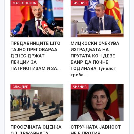
МАКЕДОНИЈА
БИЗНИС
ПРЕДАВНИЦИТЕ ШТО
МИЦКОСКИ ОЧЕКУВА
ТАЈНО ПРЕГОВАРАА
ИЗГРАДБАТА НА
ДЕНЕС ДРЖАТ
ПРУГАТА КОН ДЕВЕ
ЛЕКЦИИ ЗА
БАИР ДА ПОЧНЕ
ПАТРИОТИЗАМ И ЗА…
ГОДИНАВА Тунелот
треба…
СЛАЈДЕР
БИЗНИС
ПРОСЕЧНАТА ОЦЕНКА
СТРУЧНАТА ЈАВНОСТ
ОД ДРЖАВНАТА
НЕ Е ПРОТИВ