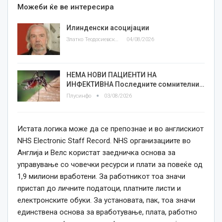
Можеби ќе ве интересира
Илинденски асоцијации
Златко Теодосиевски
04/08/2026
НЕМА НОВИ ПАЦИЕНТИ НА
ИНФЕКТИВНА Последните сомнителни…
Плусинфо
03/08/2026
Истата логика може да се препознае и во англискиот
NHS Electronic Staff Record. NHS организациите во
Англија и Велс користат заедничка основа за
управување со човечки ресурси и плати за повеќе од
1,9 милиони вработени. За работникот тоа значи
пристап до личните податоци, платните листи и
електронските обуки. За установата, пак, тоа значи
единствена основа за вработување, плата, работно