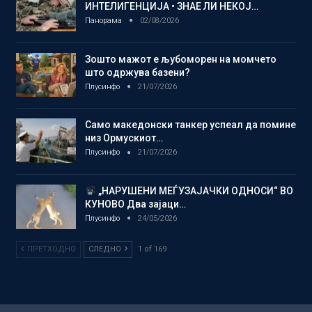
ИНТЕЛИГЕНЦИЈА • ЗНАЕ ЛИ НЕКОЈ…
Панорама
02/08/2026
Зошто мажот е љубоморен на момчето
што одржува базени?
Плусинфо
21/07/2026
Само македонски танкер успеал да помине
низ Ормускиот…
Плусинфо
21/07/2026
„НАРУШЕНИ МЕЃУЗАЈАЧКИ ОДНОСИ“ ВО
КУНОВО Два зајаци…
Плусинфо
24/05/2026
ПРЕТХОДНО
СЛЕДНО
1 of 169