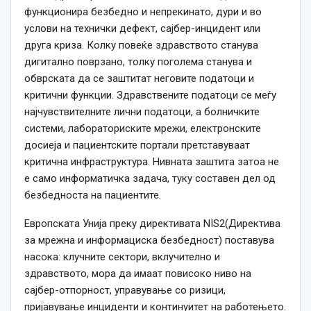
функционира безбедно и непрекинато, дури и во
услови на технички дефект, сајбер-инцидент или
друга криза. Колку повеќе здравството станува
дигитално поврзано, толку поголема станува и
обврската да се заштитат неговите податоци и
критични функции. Здравствените податоци се меѓу
најчувствителните лични податоци, а болничките
системи, лабораториските мрежи, електронските
досиеја и пациентските портали претставуваат
критична инфраструктура. Нивната заштита затоа не
е само информатичка задача, туку составен дел од
безбедноста на пациентите.
Европската Унија преку директивата NIS2(Директива
за мрежна и информациска безбедност) поставува
насока: клучните сектори, вклучително и
здравството, мора да имаат повисоко ниво на
сајбер-отпорност, управување со ризици,
пријавување инциденти и континуитет на работењето.