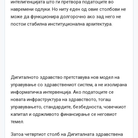
интелигенцијата што ги претвора податоците во
навремени одлуки. Но ниту еден од овие столбови не
може да функционира долгорочно ако зад него не
постои стабилна институционална архитектура.
Дигиталното здравство претставува нов модел на
управување со здравствениот систем, а не изолирана
информатичка интервенција. Ако податоците се
новата инфраструктура на здравството, тогаш
управувањето, стандардите, безбедноста, човечкиот
капитал и одржливото финансирање се неговиот
темел.
Затоа четвртиот столб на Дигиталната здравствена