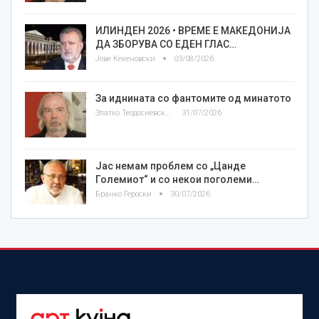
ИЛИНДЕН 2026 • ВРЕМЕ Е МАКЕДОНИЈА
ДА ЗБОРУВА СО ЕДЕН ГЛАС…
Јове Кекеновски
03/08/2026
За иднината со фантомите од минатото
Златко Теодосиевски
31/07/2026
Јас немам проблем со „Цанде
Големиот“ и со некои поголеми…
Бранко Героски
30/07/2026