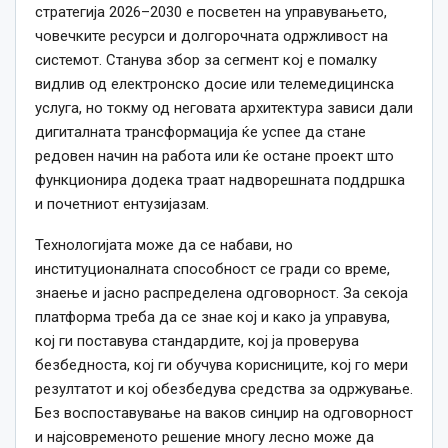
стратегија 2026–2030 е посветен на управувањето,
човечките ресурси и долгорочната одржливост на
системот. Станува збор за сегмент кој е помалку
видлив од електронско досие или телемедицинска
услуга, но токму од неговата архитектура зависи дали
дигиталната трансформација ќе успее да стане
редовен начин на работа или ќе остане проект што
функционира додека траат надворешната поддршка
и почетниот ентузијазам.
Технологијата може да се набави, но
институционалната способност се гради со време,
знаење и јасно распределена одговорност. За секоја
платформа треба да се знае кој и како ја управува,
кој ги поставува стандардите, кој ја проверува
безбедноста, кој ги обучува корисниците, кој го мери
резултатот и кој обезбедува средства за одржување.
Без воспоставување на ваков синџир на одговорност
и најсовременото решение многу лесно може да