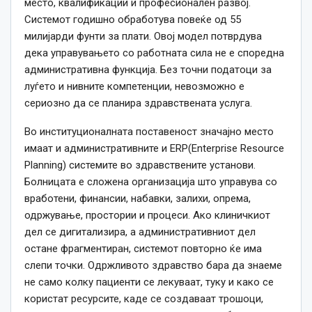
место, квалификации и професионален развој.
Системот годишно обработува повеќе од 55
милијарди фунти за плати. Овој модел потврдува
дека управувањето со работната сила не е споредна
административна функција. Без точни податоци за
луѓето и нивните компетенции, невозможно е
сериозно да се планира здравствената услуга.
Во институционалната поставеност значајно место
имаат и административните и ERP(Enterprise Resource
Planning) системите во здравствените установи.
Болницата е сложена организација што управува со
вработени, финансии, набавки, залихи, опрема,
одржување, простории и процеси. Ако клиничкиот
дел се дигитализира, а административниот дел
остане фрагментиран, системот повторно ќе има
слепи точки. Одржливото здравство бара да знаеме
не само колку пациенти се лекуваат, туку и како се
користат ресурсите, каде се создаваат трошоци,