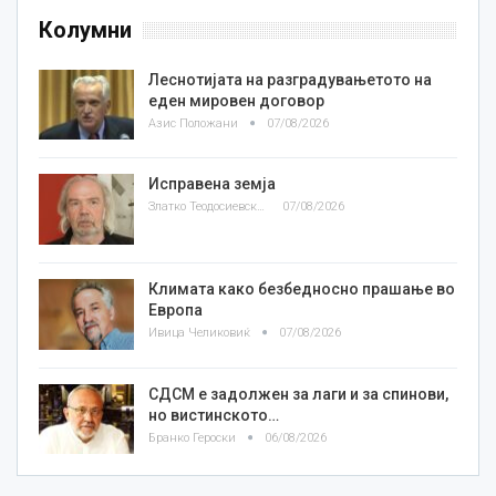
Колумни
Леснотијата на разградувањетото на
еден мировен договор
Азис Положани
07/08/2026
Исправена земја
Златко Теодосиевски
07/08/2026
Климата како безбедносно прашање во
Европа
Ивица Челиковиќ
07/08/2026
СДСМ е задолжен за лаги и за спинови,
но вистинското…
Бранко Героски
06/08/2026