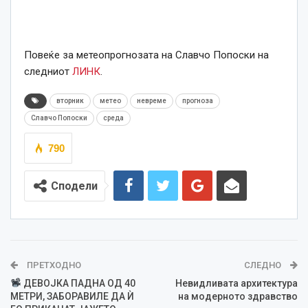
Повеќе за метеопрогнозата на Славчо Попоски на
следниот
ЛИНК
.
вторник
метео
невреме
прогноза
Славчо Попоски
среда
790
Сподели
ПРЕТХОДНО
СЛЕДНО
ДЕВОЈКА ПАДНА ОД 40
Невидливата архитектура
МЕТРИ, ЗАБОРАВИЛЕ ДА Ѝ
на модерното здравство