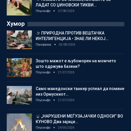
ЛАДАТ СО ЏИНОВСКИ ТИКВИ…
Плусинфо
07/08/2026
Хумор
ПРИРОДНА ПРОТИВ ВЕШТАЧКА
ИНТЕЛИГЕНЦИЈА • ЗНАЕ ЛИ НЕКОЈ…
Панорама
02/08/2026
Зошто мажот е љубоморен на момчето
што одржува базени?
Плусинфо
21/07/2026
Само македонски танкер успеал да помине
низ Ормускиот…
Плусинфо
21/07/2026
„НАРУШЕНИ МЕЃУЗАЈАЧКИ ОДНОСИ“ ВО
КУНОВО Два зајаци…
Плусинфо
24/05/2026