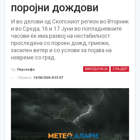
поројни дождови
И во делови од Скопскиот регион во Вторник
и во Среда, 16 и 17 Јуни во попладневните
часови ќе има развој на нестабилност
проследена со пороен дожд, грмежи,
засилен ветер и со услови за појава на
невреме со град.
МАКЕДОНИЈА
СЛАЈДЕР
Од
Плусинфо
Објавено
14/06/2026 8:33:07