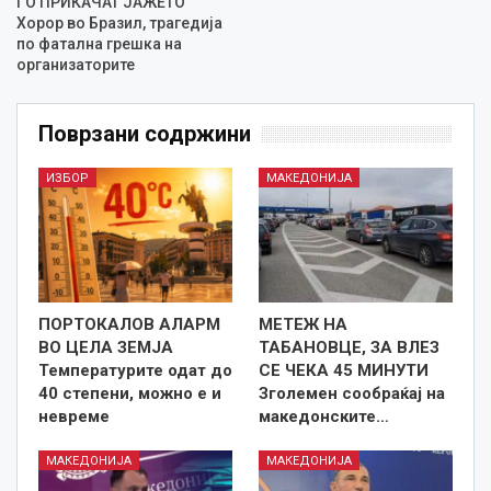
ГО ПРИКАЧАТ ЈАЖЕТО
Хорор во Бразил, трагедија
по фатална грешка на
организаторите
Поврзани содржини
ИЗБОР
МАКЕДОНИЈА
ПОРТОКАЛОВ АЛАРМ
МЕТЕЖ НА
ВО ЦЕЛА ЗЕМЈА
ТАБАНОВЦЕ, ЗА ВЛЕЗ
Температурите одат до
СЕ ЧЕКА 45 МИНУТИ
40 степени, можно е и
Зголемен сообраќај на
невреме
македонските…
МАКЕДОНИЈА
МАКЕДОНИЈА