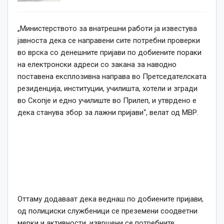
„Министерството за внатрешни работи ја известува
јавноста дека се направени сите потребни проверки
во врска со денешните пријави по добиените пораки
на електронски адреси со закана за наводно
поставена експлозивна направа во Претседателската
резиденција, институции, училишта, хотели и згради
во Скопје и едно училиште во Прилеп, и утврдено е
дека станува збор за лажни пријави“, велат од МВР.
Оттаму додаваат дека веднаш по добиените пријави,
од полициски службеници се преземени соодветни
мерки и активности, извршени се потребните