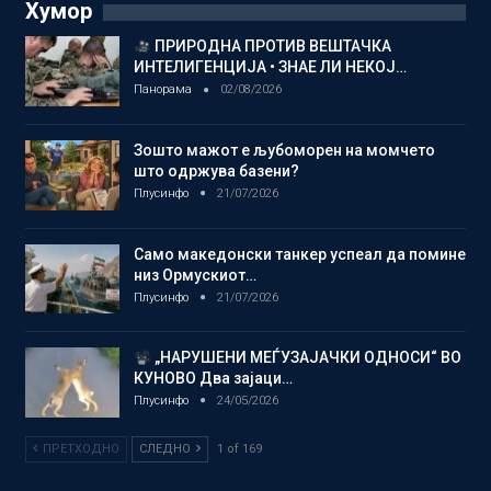
Хумор
ПРИРОДНА ПРОТИВ ВЕШТАЧКА
ИНТЕЛИГЕНЦИЈА • ЗНАЕ ЛИ НЕКОЈ…
Панорама
02/08/2026
Зошто мажот е љубоморен на момчето
што одржува базени?
Плусинфо
21/07/2026
Само македонски танкер успеал да помине
низ Ормускиот…
Плусинфо
21/07/2026
„НАРУШЕНИ МЕЃУЗАЈАЧКИ ОДНОСИ“ ВО
КУНОВО Два зајаци…
Плусинфо
24/05/2026
ПРЕТХОДНО
СЛЕДНО
1 of 169