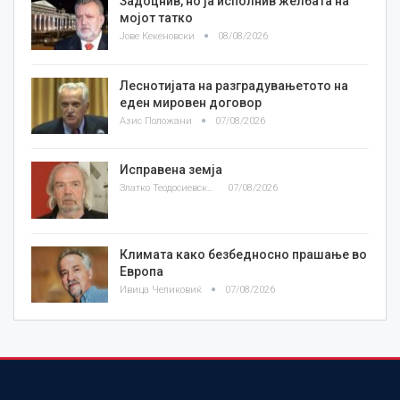
Задоцнив, но ја исполнив желбата на
мојот татко
Јове Кекеновски
08/08/2026
Леснотијата на разградувањетото на
еден мировен договор
Азис Положани
07/08/2026
Исправена земја
Златко Теодосиевски
07/08/2026
Климата како безбедносно прашање во
Европа
Ивица Челиковиќ
07/08/2026