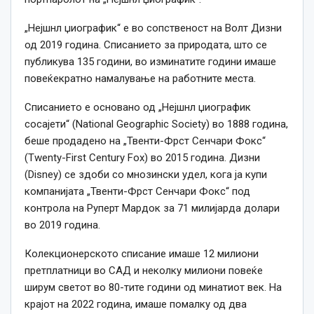
„Нејшнл џиографик“ е во сопственост на Волт Дизни
од 2019 година. Списанието за природата, што се
публикува 135 години, во изминатите години имаше
повеќекратно намалување на работните места.
Списанието е основано од „Нејшнл џиографик
сосајети“ (National Geographic Society) во 1888 година,
беше продадено на „Твенти-Фрст Сенчари Фокс“
(Twenty-First Century Fox) во 2015 година. Дизни
(Disney) се здоби со мнозински удел, кога ја купи
компанијата „Твенти-Фрст Сенчари Фокс“ под
контрола на Руперт Мардок за 71 милијарда долари
во 2019 година.
Колекционерското списание имаше 12 милиони
претплатници во САД и неколку милиони повеќе
ширум светот во 80-тите години од минатиот век. На
крајот на 2022 година, имаше помалку од два