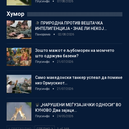
Плусинфо
07/08/2026
Хумор
ПРИРОДНА ПРОТИВ ВЕШТАЧКА
ИНТЕЛИГЕНЦИЈА • ЗНАЕ ЛИ НЕКОЈ…
Панорама
02/08/2026
Зошто мажот е љубоморен на момчето
што одржува базени?
Плусинфо
21/07/2026
Само македонски танкер успеал да помине
низ Ормускиот…
Плусинфо
21/07/2026
„НАРУШЕНИ МЕЃУЗАЈАЧКИ ОДНОСИ“ ВО
КУНОВО Два зајаци…
Плусинфо
24/05/2026
ПРЕТХОДНО
СЛЕДНО
1 of 169