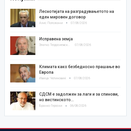
Леснотијата на разградувањетото на
еден мировен договор
Азис Положани
07/08/2026
Исправена земја
Златко Теодосиевски
07/08/2026
Климата како безбедносно прашање во
Европа
Ивица Челиковиќ
07/08/2026
СДСМ е задолжен за лаги и за спинови,
но вистинското…
Бранко Героски
06/08/2026