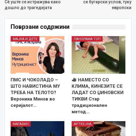
Сѐ уште се истражува како
се бугарски услов, туку
дошло до трагедијата
европски
Поврзани содржини
МАЈКА И ДЕТЕ
ПАНОРАМА ТОП
ПМС И ЧОКОЛАДО –
НАМЕСТО СО
ШТО НАВИСТИНА МУ
КЛИМА, КИНЕЗИТЕ СЕ
ТРЕБА НА ТЕЛОТО?
ЛАДАТ СО ЏИНОВСКИ
Вероника Минов во
ТИКВИ Стар
серијалот…
традиционален
метод…
МАГАЗИН
АРТКУЈНА