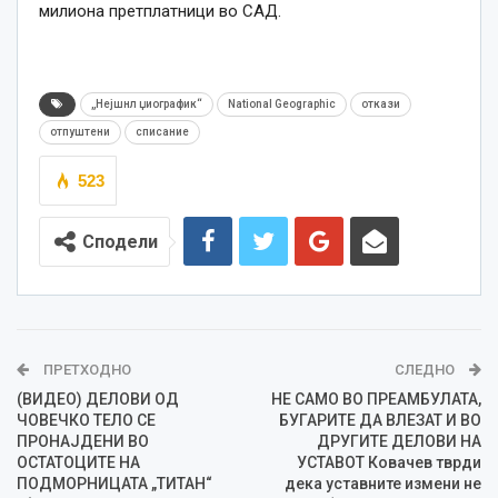
милиона претплатници во САД.
„Нејшнл џиографик“
National Geographic
откази
отпуштени
списание
523
Сподели
ПРЕТХОДНО
СЛЕДНО
(ВИДЕО) ДЕЛОВИ ОД
НЕ САМО ВО ПРЕАМБУЛАТА,
ЧОВЕЧКО ТЕЛО СЕ
БУГАРИТЕ ДА ВЛЕЗАТ И ВО
ПРОНАЈДЕНИ ВО
ДРУГИТЕ ДЕЛОВИ НА
ОСТАТОЦИТЕ НА
УСТАВОТ Ковачев тврди
ПОДМОРНИЦАТА „ТИТАН“
дека уставните измени не