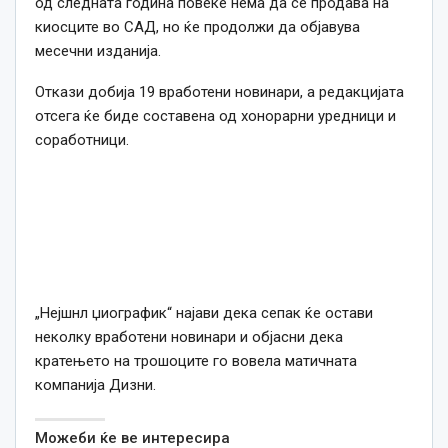
од следната година повеќе нема да се продава на
киосците во САД, но ќе продолжи да објавува
месечни изданија.
Откази добија 19 вработени новинари, а редакцијата
отсега ќе биде составена од хонорарни уредници и
соработници.
„Нејшнл џиографик“ најави дека сепак ќе остави
неколку вработени новинари и објасни дека
кратењето на трошоците го вовела матичната
компанија Дизни.
Можеби ќе ве интересира