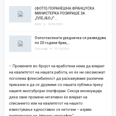
(ФОТО) ПОРАНЕШНА ФРАНЦУСКА
МИНИСТЕРКА ПОЗИРАШЕ ЗА
„ПЛЕЈБОЈ“…
МИА
18/04/2023
Озлогласената уредничка се разведува
по 20 години брак,…
Плусинфо
22/10/2020
– Промените во бројот на вработени нема да влијаат
на квалитетот на нашата работа, но ќе ни овозможат
поголема флексибилност да раскажуваме различни
приказни и да се дружиме со нашата публика преку
нашите многубројни платформи. Секоја инсинуација
дека овие промени негативно ќе влијаат на
списанието или на квалитетот на нашето
известување едноставно се неточни – изјави
портпаролот на „Нејшнл џиографик“.