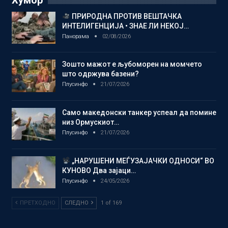
ПРИРОДНА ПРОТИВ ВЕШТАЧКА
ИНТЕЛИГЕНЦИЈА • ЗНАЕ ЛИ НЕКОЈ…
Панорама
02/08/2026
Зошто мажот е љубоморен на момчето
што одржува базени?
Плусинфо
21/07/2026
Само македонски танкер успеал да помине
низ Ормускиот…
Плусинфо
21/07/2026
„НАРУШЕНИ МЕЃУЗАЈАЧКИ ОДНОСИ“ ВО
КУНОВО Два зајаци…
Плусинфо
24/05/2026
ПРЕТХОДНО
СЛЕДНО
1 of 169