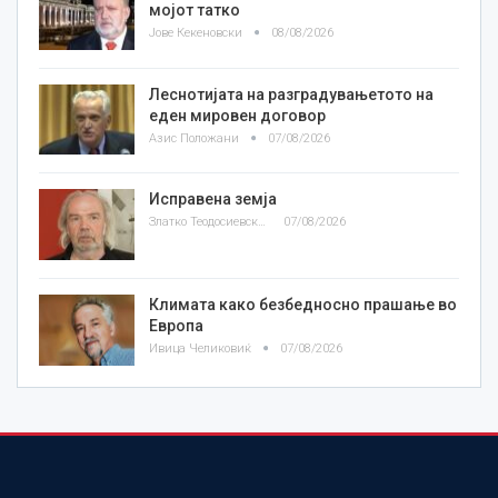
мојот татко
Јове Кекеновски
08/08/2026
Леснотијата на разградувањетото на
еден мировен договор
Азис Положани
07/08/2026
Исправена земја
Златко Теодосиевски
07/08/2026
Климата како безбедносно прашање во
Европа
Ивица Челиковиќ
07/08/2026