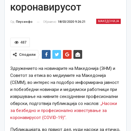
коронавирусот
МАКЕДОНИЈА
Објавено
18/03/2020 9:26:21
Од
Плусинфо
487
Сподели
Здружението на новинарите на Македонија (ЗНМ) и
Советот за етика во медиумите на Македонија
(СЕММ), во интерес на подобро информирана јавност
и побезбедни новинари и медиумски работници при
извршување на нивните секојдневни професионални
обврски, подготвија публикација со наслов:
„Насоки
за безбедно и професионално известување за
коронавирусот (COVID-19)“
.
Публикацијата, во првиот дел, нуди насоки за етичко,