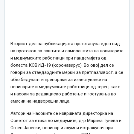
Вториот дел на публикацијата претставува еден вид
на протокол за заштита и самозаштита на новинарите
и медиумските работници при пандемијата од
болеста КОВИД-19 (коронавирус). Во овој дел се
говори за стандардните мерки за претпазливост, а се
обезбедуваат и препораки за известување на
новинарите и медиумските работници од терен, како
и насоки за редакциско работење и гостувања во
емисии на надворешни лица.
Автори на Насоките се извршната директорка на
Советот за етика во медиумите, д-р Марина Тунева и
Огнен Јанески, новинар и алумни истражувач при