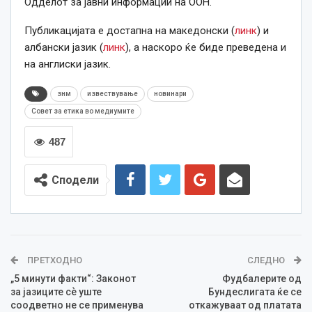
Одделот за јавни информации на ООН.
Публикацијата е достапна на македонски (
линк
) и
албански јазик (
линк
), а наскоро ќе биде преведена и
на англиски јазик.
знм
извествување
новинари
Совет за етика во медиумите
487
Сподели
ПРЕТХОДНО
СЛЕДНО
„5 минути факти“: Законот
Фудбалерите од
за јазиците сѐ уште
Бундеслигата ќе се
соодветно не се применува
откажуваат од платата