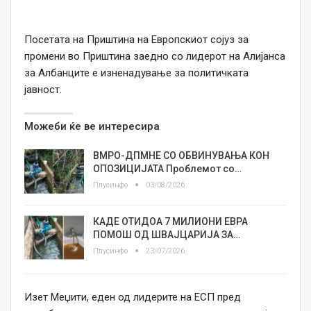
Посетата на Приштина на Европскиот сојуз за
промени во Приштина заедно со лидерот на Алијанса
за Албанците е изненадување за политичката
јавност.
Можеби ќе ве интересира
ВМРО-ДПМНЕ СО ОБВИНУВАЊА КОН
ОПОЗИЦИЈАТА Проблемот со…
Плусинфо
03/08/2026
КАДЕ ОТИДОА 7 МИЛИОНИ ЕВРА
ПОМОШ ОД ШВАЈЦАРИЈА ЗА…
Плусинфо
23/07/2026
Изет Меџити, еден од лидерите на ЕСП пред