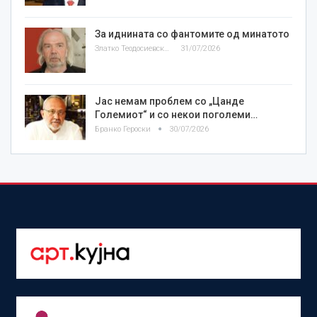
За иднината со фантомите од минатото
Златко Теодосиевски
31/07/2026
Јас немам проблем со „Цанде
Големиот“ и со некои поголеми…
Бранко Героски
30/07/2026