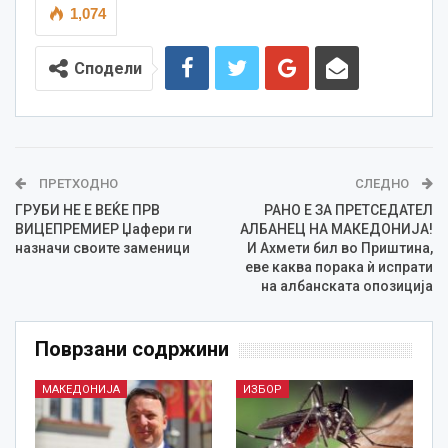
1,074
Сподели
ПРЕТХОДНО
СЛЕДНО
ГРУБИ НЕ Е ВЕЌЕ ПРВ
РАНО Е ЗА ПРЕТСЕДАТЕЛ
ВИЦЕПРЕМИЕР Џафери ги
АЛБАНЕЦ НА МАКЕДОНИЈА!
назначи своите заменици
И Ахмети бил во Приштина,
еве каква порака ѝ испрати
на албанската опозиција
Поврзани содржини
МАКЕДОНИЈА
ИЗБОР