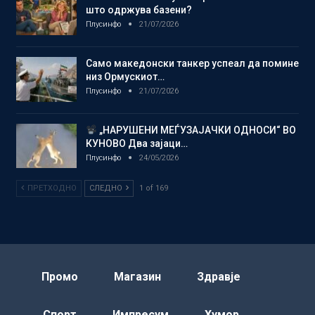
што одржува базени?
Плусинфо
21/07/2026
Само македонски танкер успеал да помине
низ Ормускиот…
Плусинфо
21/07/2026
„НАРУШЕНИ МЕЃУЗАЈАЧКИ ОДНОСИ“ ВО
КУНОВО Два зајаци…
Плусинфо
24/05/2026
ПРЕТХОДНО
СЛЕДНО
1 of 169
Промо
Магазин
Здравје
Спорт
Импресум
Хумор