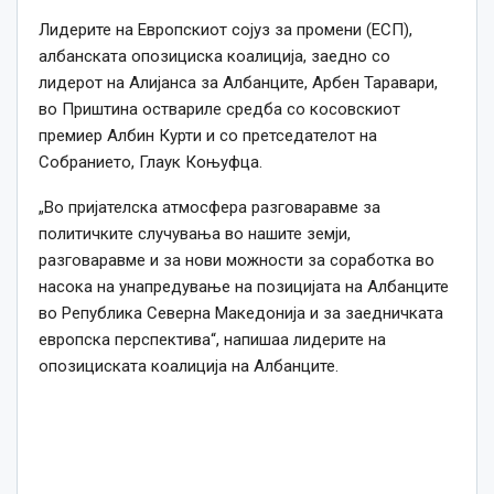
Лидерите на Европскиот сојуз за промени (ЕСП),
албанската опозициска коалиција, заедно со
лидерот на Алијанса за Албанците, Арбен Таравари,
во Приштина оствариле средба со косовскиот
премиер Албин Курти и со претседателот на
Собранието, Глаук Коњуфца.
„Во пријателска атмосфера разговаравме за
политичките случувања во нашите земји,
разговаравме и за нови можности за соработка во
насока на унапредување на позицијата на Албанците
во Република Северна Македонија и за заедничката
европска перспектива“, напишаа лидерите на
опозициската коалиција на Албанците.