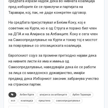
средбата изрази надеж дека во нивната коалиција
пред изборите ќе се приклучи и партијата на
Таравари, кој, пак, не даде конкретен одговор.
На средбата присуствувал и Беќим Ќоку, кој е
советник на Курти, но е од Струга и порано бил член
на ДПА и на Алијанса за Албанците. Ќоку е сега член
на Самоопределување на Курти и токму тој е мостот
за поврзување со опозициската коалиција.
Европскиот сојуз за промени претходно најави дека
на нивните листи ќе има и имиња од
Самоопределување, наведувајќи дека ќе се работи
за лица со македонско државјанство, имајќи
предвид дека Изборниот законик забранува учество
на странски партии.
Албин Курти
алијанса за албанците
Арбен Таравари
есп
коалиција
приштина
самоопределување