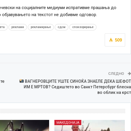
ачевски на социјалните медиуми испративме прашања до
о објавувањето на текстот не добивме одговор.
ета
реклами
рекламирање
сдсм
спонзорирање
509
СЛЕДНО
те
ВАГНЕРОВЦИТЕ УШТЕ СИНОЌА ЗНАЕЛЕ ДЕКА ШЕФОТ
ИМ Е МРТОВ? Седиштето во Санкт Петерсбург блесна
во облик на крст
МАКЕДОНИЈА