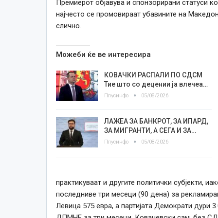
Премиерот објавува и спонзорирани статуси ко
најчесто се промовираат убавините на Македониј
слично.
Можеби ќе ве интересира
КОВАЧКИ РАСПАЛИ ПО СДСМ
Тие што со децении ја влечеа…
Плусинфо
05/08/2026
ЛАЖЕА ЗА БАНКРОТ, ЗА ИПАРД,
ЗА МИГРАНТИ, А СЕГА И ЗА…
Плусинфо
05/08/2026
практикуваат и другите политички субјекти, иак
последниве три месеци (90 дена) за рекламир
Левица 575 евра, а партијата Демократи дури 3
ДПМНЕ за три месеци, Ковачевски сам, без СДС