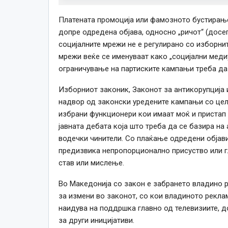
Платената промоција или фамозното бустирање 
допре одредена објава, односно „ричот“ (досег
социјалните мрежи не е регулирано со изборнит
мрежи веќе се именуваат како „социјални меди
ограничување на партиските кампањи треба да 
Изборниот законик, Законот за антикорупција
надвор од законски уредените кампањи со цел
избрани функционери кои имаат
моќ
и пристап
јавната дебата која што треба да се базира на
водечки чинители.
Со плаќање одредени објави
предизвика непропорционално присуство или г
став или мислење.
Во Македонија со закон е забрането владино 
за измени во законот, со кои владиното рекла
наидува на поддршка главно од телевизиите, д
за други иницијативи.