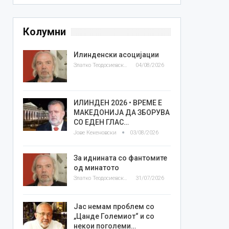
Колумни
Илинденски асоцијации
Златко Теодосиевски
04/08/2026
ИЛИНДЕН 2026 • ВРЕМЕ Е
МАКЕДОНИЈА ДА ЗБОРУВА
СО ЕДЕН ГЛАС…
Јове Кекеновски
03/08/2026
За иднината со фантомите
од минатото
Златко Теодосиевски
31/07/2026
Јас немам проблем со
„Цанде Големиот“ и со
некои поголеми…