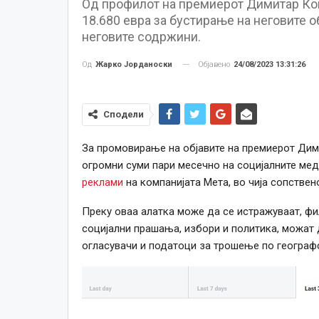
Од профилот на премиерот Димитар Ко
18.680 евра за бустирање на неговите о
неговите содржини.
Објавено
24/08/2023 13:31:26
Од
Жарко Јорданоски
Сподели
За промовирање на објавите на премиерот Дим
огромни суми пари месечно на социјалните мед
реклами
на компанијата Мета, во чија сопствен
Преку оваа алатка може да се истражуваат, фи
социјални прашања, избори и политика, можат 
огласувачи и податоци за трошење по географс