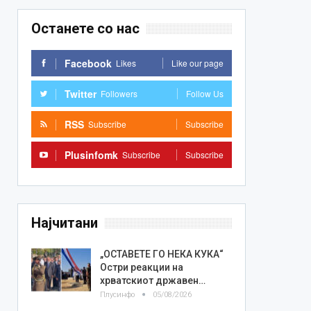
Останете со нас
Facebook
Likes
Like our page
Twitter
Followers
Follow Us
RSS
Subscribe
Subscribe
Plusinfomk
Subscribe
Subscribe
Најчитани
„ОСТАВЕТЕ ГО НЕКА КУКА“
Остри реакции на
хрватскиот државен…
Плусинфо
05/08/2026