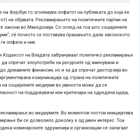
на Фејсбук го зголемува опфатот на публиката до која ќе
от) на објавата. Рекламирањето на политичките партии на
е закони во Македонија. Со оглед на тоа што социјалните
уми“, сѐ почесто се поставува прашањето дали законското
ги опфати и нив.
 и Кодексот на Владата забрануваат политичко рекламирање
 да спречат злоупотреби на ресурсите од
именувани и
 до државните финансии
, но и
за
да спречат
дисторзија во
 аргументирана комуникација од страна на политичките
 на социјалните медиуми во јавноста може да се
ласност на поддржувачи или критичари на одредена идеја,
рекламирање во медиумите. Во моментов постои иницијатива
мирање би се дозволило доколку е од јавен интерес. Тоа
одека новинарските здруженија и организации се залагаат