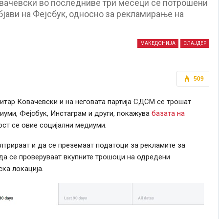
вачевски во последниве три месеци се потрошени
бјави на Фејсбук, односно за рекламирање на
МАКЕДОНИЈА
СЛАЈДЕР
509
итар Ковачевски и на неговата партија СДСМ се трошат
иуми, Фејсбук, Инстаграм и други, покажува
базата на
ост се овие социјални медиуми.
лтрираат и да се преземаат податоци за рекламите за
да се проверуваат вкупните трошоци на одредени
ка локација.