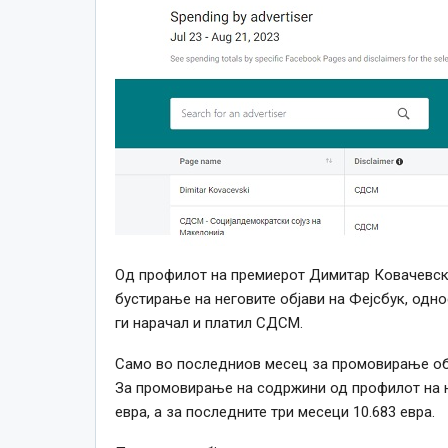
Од профилот на п
ремиерот Димитар Ковачевс
бустирање на неговите објави на Фејсбук, од
ги нарачал и платил СДСМ.
Само во последниов месец за промовирање обј
За промовирање на содржини од профилот на н
евра, а за последните три месеци 10.683 евра.