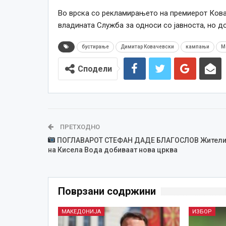
Во врска со рекламирањето на премиерот Ков
владината Служба за односи со јавноста, но д
бустирање
Димитар Ковачевски
кампањи
М
Сподели
ПРЕТХОДНО
ПОГЛАВАРОТ СТЕФАН ДАДЕ БЛАГОСЛОВ Жители
на Кисела Вода добиваат нова црква
Поврзани содржини
МАКЕДОНИЈА
ИЗБОР