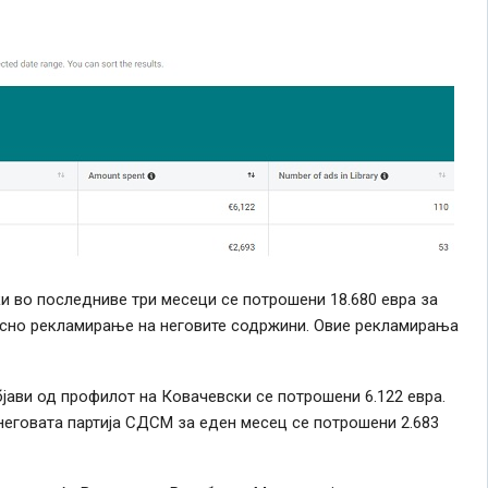
ки
во последниве три месеци се потрошени 18.680 евра за
носно рекламирање на неговите содржини. Овие рекламирања
ави од профилот на Ковачевски се потрошени 6.122 евра.
еговата партија СДСМ за еден месец се потрошени 2.683