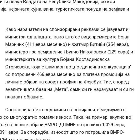
и ги плаќа Владата на Република Македонија, со кои
а, нејзината кујна, вина, туристичката понуда на земјава и
Како нарачатели на спонзорирани реклами се јавуваат и
министри од владата, како што се вицепремиерите Бојан
Маричиќ (411 евра месечно) и Фатмир Битиќи (354 евра),
министерот за земјоделие Љупчо Николовски (229 евра) и
министерката за култура Бојана Костадиновска
Стојчевска, која е шампион во „поединечна конкуренција“
со потрошени 466 евра месечно за платена промоција на
личните објави на својот профил на Фејсбук. Тие, според
аналитичката база на „Мета“, сами си ги нарачуваат и си ги
плаќаат објавите.
Спонзорирањето содржини на социјалните медиуми го
о со многукратно помали износи. Така, на пример, вкупно во
ање на своите објави ВМРО-ДПМНЕ потрошило 1.029 евра,
.091 евра. За споредба, износот што го потрошила ВМРО-
М, го троши за 5 дена!