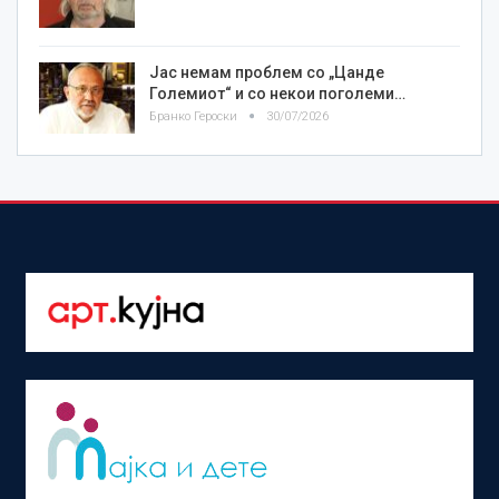
Јас немам проблем со „Цанде
Големиот“ и со некои поголеми…
Бранко Героски
30/07/2026