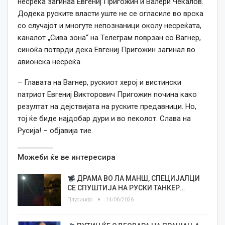
несреќа загинаа Евгениј Пригожин и Валери Чекалов.
Додека руските власти уште не се огласиле во врска
со случајот и многуте непознаници околу несреќата,
каналот „Сива зона“ на Телеграм поврзан со Вагнер,
синоќа потврди дека Евгениј Пригожин загинал во
авионска несреќа.
– Главата на Вагнер, рускиот херој и вистински
патриот Евгениј Викторович Пригожин почина како
резултат на дејствијата на руските предавници. Но,
тој ќе биде најдобар дури и во пеколот. Слава на
Русија! – објавија тие.
Можеби ќе ве интересира
ДРАМА ВО ЛА МАНШ, СПЕЦИЈАЛЦИ
СЕ СПУШТИЈА НА РУСКИ ТАНКЕР…
Плусинфо
14/06/2026