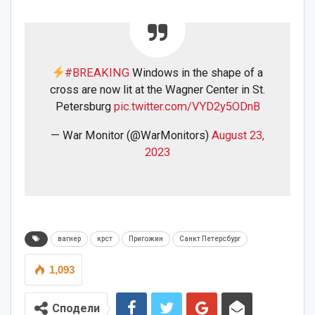
#BREAKING
Windows in the shape of a
cross are now lit at the Wagner Center in St.
Petersburg
pic.twitter.com/VYD2y5ODnB
— War Monitor (@WarMonitors)
August 23,
2023
вагнер
крст
Пригожин
Санкт Петерсбург
1,093
Сподели