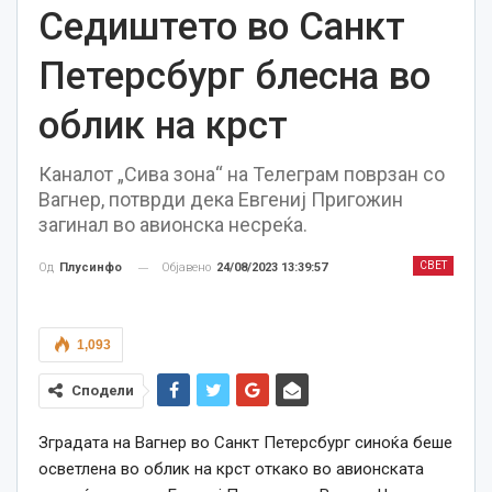
Седиштето во Санкт
Петерсбург блесна во
облик на крст
Каналот „Сива зона“ на Телеграм поврзан со
Вагнер, потврди дека Евгениј Пригожин
загинал во авионска несреќа.
СВЕТ
Објавено
24/08/2023 13:39:57
Од
Плусинфо
1,093
Сподели
Зградата на Вагнер во Санкт Петерсбург синоќа беше
осветлена во облик на крст откако во авионската