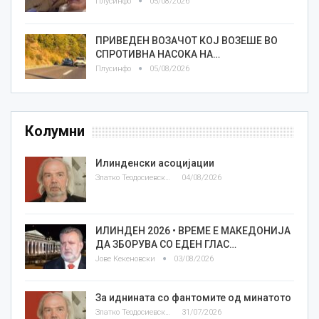
Плусинфо
05/08/2026
ПРИВЕДЕН ВОЗАЧОТ КОЈ ВОЗЕШЕ ВО
СПРОТИВНА НАСОКА НА…
Плусинфо
05/08/2026
Колумни
Илинденски асоцијации
Златко Теодосиевски
04/08/2026
ИЛИНДЕН 2026 • ВРЕМЕ Е МАКЕДОНИЈА
ДА ЗБОРУВА СО ЕДЕН ГЛАС…
Јове Кекеновски
03/08/2026
За иднината со фантомите од минатото
Златко Теодосиевски
31/07/2026