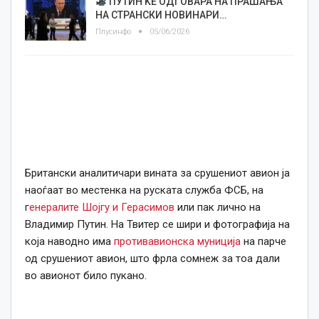
ПУТИН ЌЕ ОДГОВАРА НА ПРАШАЊА
НА СТРАНСКИ НОВИНАРИ…
Плусинфо
05/06/2026
Британски аналитичари вината за срушениот авион ја
наоѓаат во местенка на руската служба ФСБ, на
г
енералите Шојгу и Герасимов
или пак лично на
Владимир Путин. На Твитер се шири и фотографија на
која наводно има
противавионска муниција
на парче
од срушениот авион, што фрла сомнеж за тоа дали
во авионот било пукано.