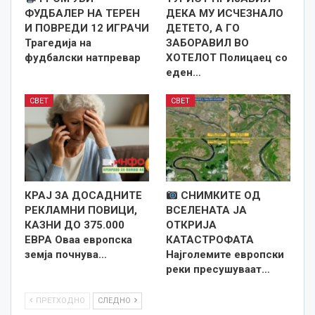
ФУДБАЛЕР НА ТЕРЕН
ДЕКА МУ ИСЧЕЗНАЛО
И ПОВРЕДИ 12 ИГРАЧИ
ДЕТЕТО, А ГО
Трагедија на
ЗАБОРАВИЛ ВО
фудбалски натпревар
ХОТЕЛОТ Полицаец со
еден…
СВЕТ
СВЕТ
КРАЈ ЗА ДОСАДНИТЕ
СНИМКИТЕ ОД
РЕКЛАМНИ ПОВИЦИ,
ВСЕЛЕНАТА ЈА
КАЗНИ ДО 375.000
ОТКРИЈА
ЕВРА Оваа европска
КАТАСТРОФАТА
земја почнува…
Најголемите европски
реки пресушуваат…
ПРЕТХОДНО
СЛЕДНО