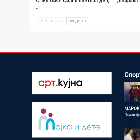
СПЕКТАКЛ Силно светнал ден,
„спиралат
…
ПРЕТХОДНО
СЛЕДНО
Спор
МАРОК
Плусинф