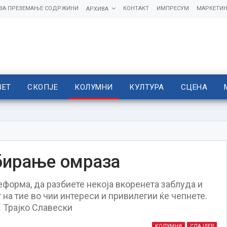
 ЗА ПРЕЗЕМАЊЕ СОДРЖИНИ
КОНТАКТ
ИМПРЕСУМ
МАРКЕТИН
АРХИВА
ВЕТ
СКОПЈЕ
КОЛУМНИ
КУЛТУРА
СЦЕНА
бирање омраза
еформа, да разбиете некоја вкоренета заблуда и
 на тие во чии интереси и привилегии ќе чепнете.
 Трајко Славески
КОЛУМНИ
СЛАЈДЕР