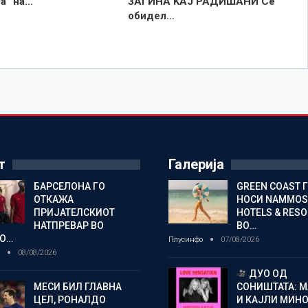
а“ на…
ЗАГИНА KAJ РАДИШАНИ Се
обидел…
т
Галерија
БАРСЕЛОНА ГО
GREEN COAST 
ОТКАЖА
НОСИ NAMMOS
ПРИЈАТЕЛСКИОТ
HOTELS & RES
НАТПРЕВАР ВО
ВО…
О…
Плусинфо
07/08/2026
о
08/08/2026
ДУО ОД
МЕСИ БИЛ ГЛАВНА
СОНИШТАТА: 
ЦЕЛ, РОНАЛДО
И КАЈЛИ МИНО