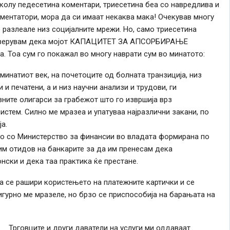
околу педесетина коментари, триесетина беа со навредлива и
ментатори, мора да си имаат некаква мака! Очекував многу
е
разлеале низ социјалните мрежи. Но, само триесетина
е уверувам дека мојот КАПАЦИТЕТ ЗА АПСОРБИРАЊЕ
. Тоа сум го покажал во многу наврати сум во минатото:
минатиот век, на почетоците од болната транзиција, низ
и печатени, а и низ научни анализи и трудови, ги
ните олигарси за грабежот што го извршија врз
стем. Силно ме мразеа и упатуваа најразлични закани, по
а.
 со Министерство за финансии во владата формирана по
 им отидов на банкарите за
да им
пренесам дека
нски и дека таа практика ќе престане.
на
се
рашири користењето на платежните картички и
се
игурно ме мразеле, но брзо
се
приспособија на барањата на
Трговците и други даватели на услуги ми оддаваат