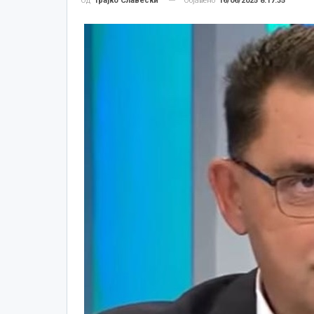
Објавено
16/06/2025 8:17:35
Од
Трајко Славески