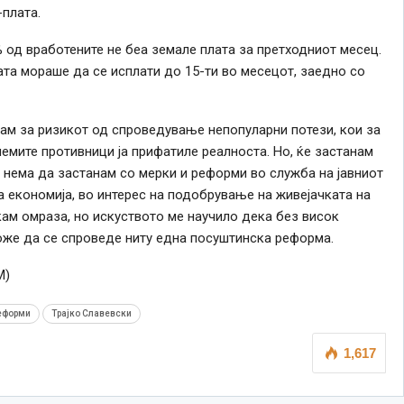
плата.
од вработените не беа земале плата за претходниот месец.
лата мораше да
се
исплати до 15-ти во месецот, заедно со
ам за ризикот од спроведување непопуларни потези, кои за
емите противници ја прифатиле реалноста. Но, ќе застанам
а нема да застанам со мерки и реформи во служба на јавниот
 економија, во интерес на подобрување на живејачката на
кам омраза, но искуството ме научило дека без висок
оже да
се
спроведе ниту една посуштинска реформа.
М)
еформи
Трајко Славевски
1,617