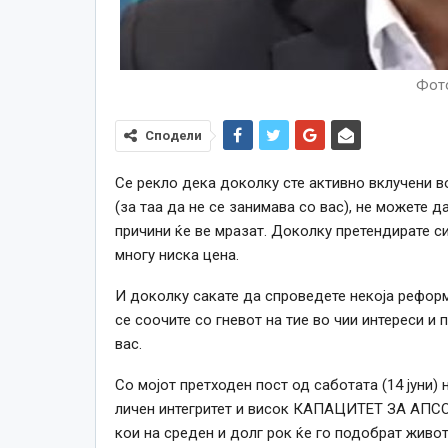
Фото
Сподели
Се рекло дека доколку сте активно вклучени во
(за таа да не
се
занимава со вас), не можете да
причини ќе ве мразат. Доколку претендирате си
многу ниска цена.
И доколку сакате да спроведете некоја реформ
се
соочите со гневот на тие во чии интереси и 
вас.
Со мојот претходен пост од саботата (14 јуни)
личен интегритет и висок КАПАЦИТЕТ ЗА АП
кои на среден и долг рок ќе го подобрат живото