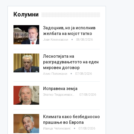
Колумни
Задоцнив, но ја исполнив
желбата на мојот татко
Јове Кекеновски
08/08/2026
Леснотијата на
разградувањетото на еден
мировен договор
Азис Положани
07/08/2026
Исправена земја
Златко Теодосиевски
07/08/2026
Климата како безбедносно
прашање во Европа
Ивица Челиковиќ
07/08/2026