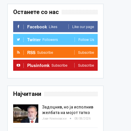
Останете со нас
Facebook
Likes
Like our page
Twitter
Followers
Follow Us
RSS
Subscribe
Subscribe
Plusinfomk
Subscribe
Subscribe
Најчитани
Задоцнив, но ја исполнив
желбата на мојот татко
Јове Кекеновски
08/08/2026