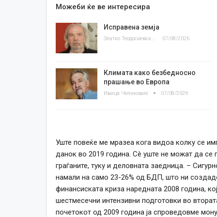
Можеби ќе ве интересира
Исправена земја
Златко Теодосиевски
07/08/2026
Климата како безбедносно
прашање во Европа
Ивица Челиковиќ
07/08/2026
Уште повеќе ме мразеа кога видоа колку
се
имп
данок во 2019
година
. Сè уште не можат да
се
п
граѓаните, туку и деловната заедница. – Сигур
намали на само 23-26% од БДП, што ни создад
финансиската криза наредната 2008
година
, к
шестмесечни интензивни подготовки во вторат
почетокот од 2009
година
ја спроведовме мону