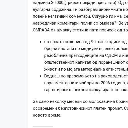
надмина 30.000 (триесет илјади прегледи). Од 
вулгарна содржина. Ги разбирам анонимните ко
повеќе негативни коментари. Сигурно ги има,
с
навредливи коментари, полни со омраза?! В
ОМРАЗА е најмалку стотина пати повисок од тоа
во првата половина од 90-тите години од 
бројни настапи по медиумите, електронски 
разобличив претходниците на СДСМ и нив
општествениот капитал од поранешниот си
живот и по мојата материјална егзистенциј
Веднаш по преземањето на раководењето
парламентарните избори во 2006
година
,
гарантираните чекови циркулираат незако
За само неколку месеци со молскавична брзи
осовремени безготовинскиот платен промет. С
новото време.