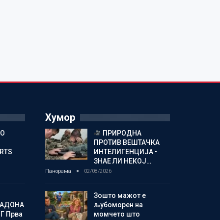
Хумор
ГО
ПРИРОДНА
ПРОТИВ ВЕШТАЧКА
ORTS
ИНТЕЛИГЕНЦИЈА •
ЗНАЕ ЛИ НЕКОЈ…
Панорама
02/08/2026
Зошто мажот е
МАДОНА
љубоморен на
Г Прва
момчето што