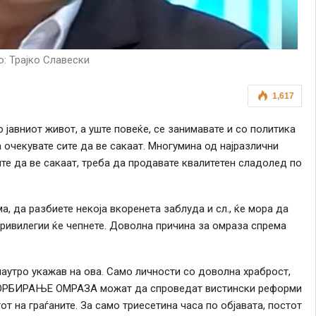
: Трајко Славески
1,617
 јавниот живот, а уште повеќе,
се
занимавате и со политика
 очекувате сите да ве сакаат. Многумина од најразлични
те да ве сакаат, треба да продавате квалитетен сладолед по
а, да разбиете некоја вкоренета заблуда
и сл.
, ќе мора да
привилегии ќе чепнете. Доволна причина за омраза спрема
 наутро укажав на ова. Само личности со доволна храброст,
СОРБИРАЊЕ ОМРАЗА можат да спроведат вистински реформи
т на граѓаните. За само триесетина часа по објавата, постот