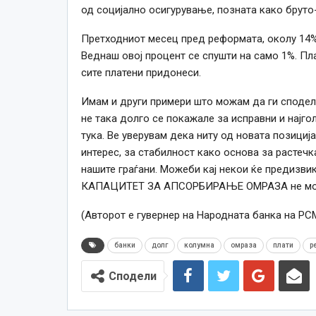
од социјално осигурување, позната
како
бруто-
Претходниот месец пред реформата, околу 14% 
Веднаш овој процент
се
спушти на само 1%. П
сите платени придонеси.
Имам и други примери што можам да ги сподел
не така долго
се
покажале за исправни и најгол
тука. Ве уверувам дека ниту од новата позициј
интерес, за стабилност
како
основа за растечка
нашите граѓани. Можеби кај некои ќе предизви
КАПАЦИТЕТ ЗА АПСОРБИРАЊЕ ОМРАЗА не м
(Авторот е гувернер на Народната банка на РС
банки
долг
колумна
омраза
плати
р
Сподели