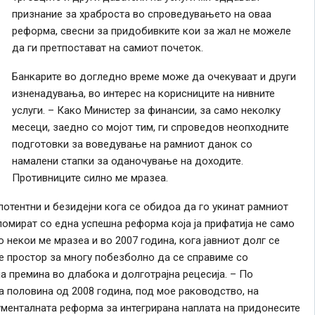
признание за храброста во спроведувањето на оваа
реформа, свесни за придобивките кои за жал не можеле
да ги претпостават на самиот почеток.
Банкарите во догледно време може да очекуваат и други
изненадувања, во интерес на корисниците на нивните
услуги. – Како Министер за финансии, за само неколку
месеци, заедно со мојот тим, ги спроведов неопходните
подготовки за воведување на рамниот данок со
намалени стапки за оданочување на доходите.
Противниците силно ме мразеа.
отентни и безидејни кога
се
обидоа да го укинат рамниот
омират со една успешна реформа која ја прифатија не само
но некои ме мразеа и во 2007
година
, кога јавниот долг
се
е простор за многу побезболно да
се
справиме со
оја премина во длабока и долготрајна рецесија. – По
а половина од 2008
година
, под мое раководство, на
менталната реформа за интегрирана наплата на придонесите