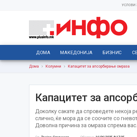
УСЛОВИ
ДОМА
МАКЕДОНИЈА
БИЗНИС
С
Дома
Колумни
Капацитет за апсорбирање омраза
Капацитет за апсор
Доколку сакате да спроведете некоја р
слично, ќе мора да се соочите со гневот
Доволна причина за омраза спрема вас.