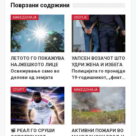
Поврзани содржини
МАКЕДОНИЈА
СКОПЈЕ
ЛЕТОТО ГО ПОКАЖУВА
УАПСЕН ВОЗАЧОТ ШТО
НАЈЖЕШКОТО ЛИЦE
УДРИ ЖЕНА И ИЗБЕГА
Освежување само во
Полицијата го пронајде
делови од земјата
19-годишникот, „фиат…
СПОРТ
МАКЕДОНИЈА
РЕАЛ ГО СРУШИ
АКТИВНИ ПОЖАРИ ВО