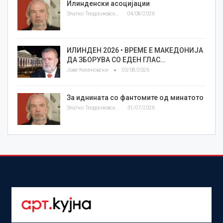
Илинденски асоцијации
Златко Теодосиевски
04/08/2026
ИЛИНДЕН 2026 • ВРЕМЕ Е МАКЕДОНИЈА
ДА ЗБОРУВА СО ЕДЕН ГЛАС…
Јове Кекеновски
03/08/2026
За иднината со фантомите од минатото
Златко Теодосиевски
31/07/2026