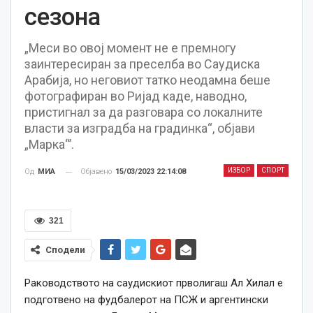
сезона
„Меси во овој момент не е премногу
заинтересиран за преселба во Саудиска
Арабија, но неговиот татко неодамна беше
фотографиран во Ријад каде, наводно,
пристигнал за да разговара со локалните
власти за изградба на градинка“, објави
„Марка“’.
ИЗБОР
СПОРТ
Објавено
15/03/2023 22:14:08
Од
МИА
321
Сподели
Раководството на саудискиот прволигаш Ал Хилал е
подготвено на фудбалерот на ПСЖ и аргентински