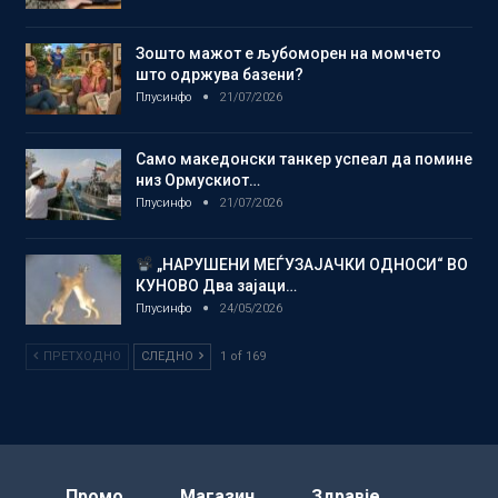
Зошто мажот е љубоморен на момчето
што одржува базени?
Плусинфо
21/07/2026
Само македонски танкер успеал да помине
низ Ормускиот…
Плусинфо
21/07/2026
„НАРУШЕНИ МЕЃУЗАЈАЧКИ ОДНОСИ“ ВО
КУНОВО Два зајаци…
Плусинфо
24/05/2026
ПРЕТХОДНО
СЛЕДНО
1 of 169
Промо
Магазин
Здравје