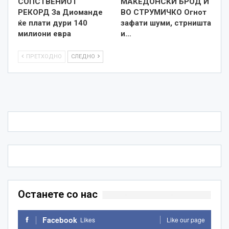
СОПСТВЕНИОТ
МАКЕДОНСКИ БРОД И
РЕКОРД За Диоманде
ВО СТРУМИЧКО Огнот
ќе плати дури 140
зафати шуми, стрништа
милиони евра
и…
ПРЕТХОДНО
СЛЕДНО
Останете со нас
Facebook
Likes
Like our page