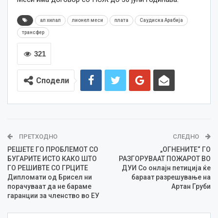
ал хилал
лионел меси
плата
Саудиска Арабија
трансфер
321
Сподели
ПРЕТХОДНО
СЛЕДНО
РЕШЕТЕ ГО ПРОБЛЕМОТ СО
„ОГНЕНИТЕ“ ГО
БУГАРИТЕ ИСТО КАКО ШТО
РАЗГОРУВААТ ПОЖАРОТ ВО
ГО РЕШИВТЕ СО ГРЦИТЕ
ДУИ Со онлајн петиција ќе
Дипломати од Брисел ни
бараат разрешување на
порачуваат да не бараме
Артан Груби
гаранции за членство во ЕУ