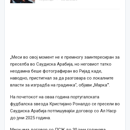
„Меси во овој момент не е премногу заинтересиран за
преселба во Саудиска Арабија, но неговиот татко
неодамна беше фотографиран во Ријад каде,
наводно, пристигнал за да разговара со локалните
власти за изградба на градинка“, објави „Марка“’.
На почетокот на оваа
година
португалската
фудбалска ѕвезда Кристијано Роналдо
се
пресели во
Саудиска Арабија потпишувајќи договор со Ал Наср
до јуни 2025
година
.
Меси има договор со ПСЖ до 30 јуни годинава.