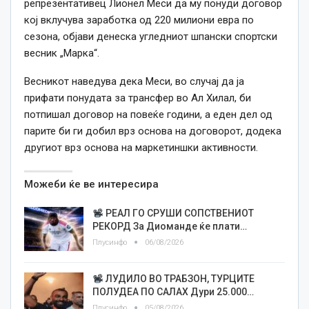
репрезентативец Лионел Меси да му понуди договор
кој вклучува заработка од 220 милиони евра по
сезона, објави денеска угледниот шпански спортски
весник „Марка“.
Весникот наведува дека Меси, во случај да ја
прифати понудата за трансфер во Ал Хилал, би
потпишал договор на повеќе години, а еден дел од
парите би ги добил врз основа на договорот, додека
другиот врз основа на маркетиншки активности.
Можеби ќе ве интересира
РЕАЛ ГО СРУШИ СОПСТВЕНИОТ
РЕКОРД За Диоманде ќе плати…
Плусинфо
06/08/2026
ЛУДИЛО ВО ТРАБЗОН, ТУРЦИТЕ
ПОЛУДЕА ПО САЛАХ Дури 25.000…
Плусинфо
05/08/2026