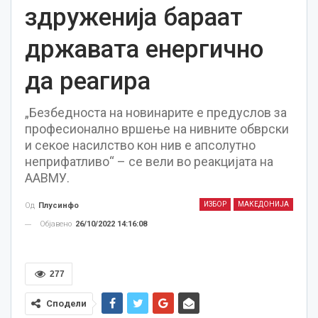
здруженија бараат
државата енергично
да реагира
„Безбедноста на новинарите е предуслов за
професионално вршење на нивните обврски
и секое насилство кон нив е апсолутно
неприфатливо“ – се вели во реакцијата на
ААВМУ.
ИЗБОР
МАКЕДОНИЈА
Од
Плусинфо
Објавено
26/10/2022 14:16:08
277
Сподели