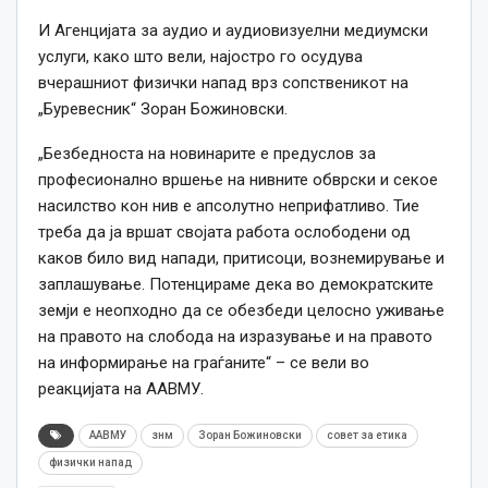
И Агенцијата за аудио и аудиовизуелни медиумски
услуги, како што вели, најостро го осудува
вчерашниот физички напад врз сопственикот на
„Буревесник“ Зоран Божиновски.
„
Безбедноста на новинарите е предуслов за
професионално вршење на нивните обврски и секое
насилство кон нив е апсолутно неприфатливо. Тие
треба да ја вршат својата работа ослободени од
каков било вид напади, притисоци, вознемирување и
заплашување. Потенцираме дека во демократските
земји е неопходно да се обезбеди целосно уживање
на правото на слобода на изразување и на правото
на информирање на граѓаните“ – се вели во
реакцијата на ААВМУ.
ААВМУ
знм
Зоран Божиновски
совет за етика
физички напад