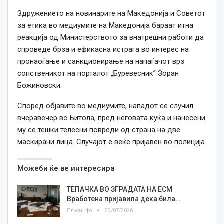
Здружението на новинарите на Македонија и Советот
за етика во медиумите на Македонија бараат итна
реакција од Министерството за внатрешни работи да
спроведе брза и ефикасна истрага во интерес на
пронаоѓање и санкционирање на напаѓачот врз
сопственикот нa порталот „Буревесник” Зоран
Божиновски.
Според објавите во медиумите, нападот се случил
вчеравечер во Битола, пред неговата куќа и нанесени
му се тешки телесни повреди од страна на две
маскирани лица. Случајот е веќе пријавен во полиција.
Можеби ќе ве интересира
ТЕПАЧКА ВО ЗГРАДАТА НА ЕСМ
Вработена пријавила дека била…
Плусинфо
29/07/2026