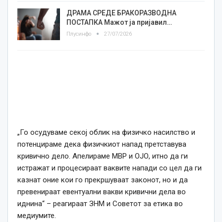
ДРАМА СРЕДЕ БРАКОРАЗВОДНА
ПОСТАПКА Мажот ја пријавил…
Плусинфо
27/07/2026
„
Го осудуваме секој облик на физичко насилство и
потенцираме дека физичкиот напад претставува
кривично дело. Апелираме МВР и ОЈО, итно да ги
истражат и процесираат ваквите напади со цел да ги
казнат оние кои го прекршуваат законот, но и да
превенираат евентуални вакви кривични дела во
иднина“ – реагираат ЗНМ и Советот за етика во
медиумите.