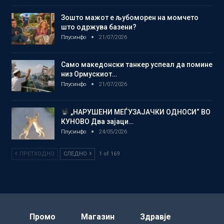
Зошто мажот е љубоморен на момчето
што одржува базени?
Плусинфо
21/07/2026
Само македонски танкер успеал да помине
низ Ормускиот…
Плусинфо
21/07/2026
„НАРУШЕНИ МЕЃУЗАЈАЧКИ ОДНОСИ“ ВО
КУНОВО Два зајаци…
Плусинфо
24/05/2026
ПРЕТХОДНО
СЛЕДНО
1 of 169
Промо
Магазин
Здравје