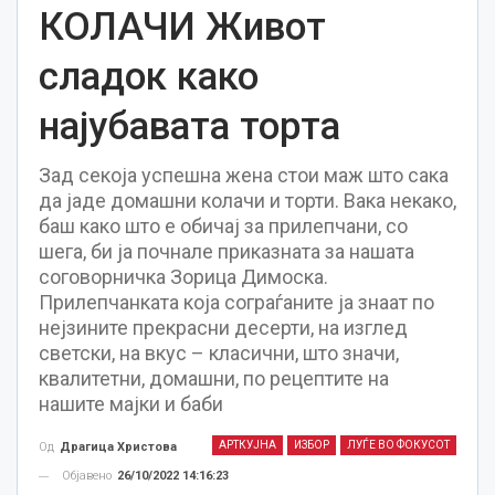
КОЛАЧИ Живот
сладок како
најубавата торта
Зад секоја успешна жена стои маж што сака
да јаде домашни колачи и торти. Вака некако,
баш како што е обичај за прилепчани, со
шега, би ја почнале приказната за нашата
соговорничка Зорица Димоска.
Прилепчанката која сограѓаните ја знаат по
нејзините прекрасни десерти, на изглед
светски, на вкус – класични, што значи,
квалитетни, домашни, по рецептите на
нашите мајки и баби
АРТКУЈНА
ИЗБОР
ЛУЃЕ ВО ФОКУСОТ
Од
Драгица Христова
Објавено
26/10/2022 14:16:23