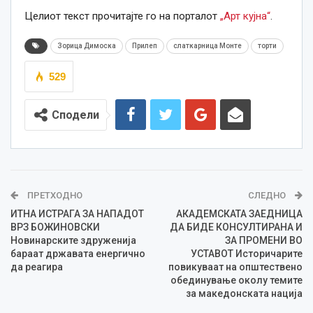
Целиот текст прочитајте го на порталот
„Арт кујна“
.
Зорица Димоска
Прилеп
слаткарница Монте
торти
529
Сподели
ПРЕТХОДНО
СЛЕДНО
ИТНА ИСТРАГА ЗА НАПАДОТ
АКАДЕМСКАТА ЗАЕДНИЦА
ВРЗ БОЖИНОВСКИ
ДА БИДЕ КОНСУЛТИРАНА И
Новинарските здруженија
ЗА ПРОМЕНИ ВО
бараат државата енергично
УСТАВОТ Историчарите
да реагира
повикуваат на општествено
обединување околу темите
за македонската нација