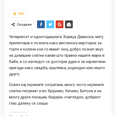
529
Сподели
Четириесет и едногодишната Зорица Димоска, меѓу
прилепчани е позната како вистинска мајсторка за
торти и колачи кои го имаат оној добро познат вкус
на домашни слатки какви што правеа нашите мајки и
баби, а со изгледот се достојни дури и за најсвечени
пригоди како свадба, крштевка, роденден или нешто
друго.
Освен кај нејзините сограѓани, многу често нејзините
слатки патуваат и во Крушево, Кичево, Битола и на
многу други локации, бидејќи, очигледно, добриот
глас далеку се слуша.