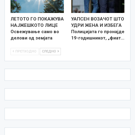
ЛЕТОТО ГО ПОКАЖУВА
УАПСЕН ВОЗАЧОТ ШТО
НАЈЖЕШКОТО ЛИЦE
УДРИ ЖЕНА И ИЗБЕГА
Освежување само во
Полицијата го пронајде
делови од земјата
19-годишникот, „фиат…
ПРЕТХОДНО
СЛЕДНО