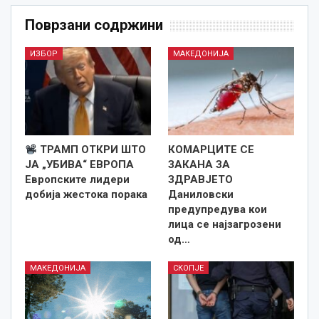
Поврзани содржини
ИЗБОР
МАКЕДОНИЈА
ТРАМП ОТКРИ ШТО
КОМАРЦИТЕ СЕ
ЈА „УБИВА“ ЕВРОПА
ЗАКАНА ЗА
Европските лидери
ЗДРАВЈЕТО
добија жестока порака
Даниловски
предупредува кои
лица се најзагрозени
од…
МАКЕДОНИЈА
СКОПЈЕ