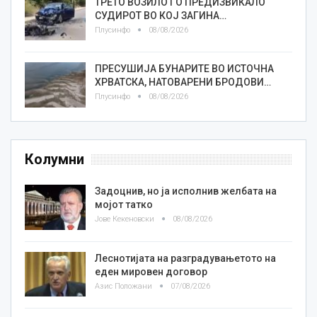
ТРЕТО ВОЗИЛО ГО ПРЕДИЗВИКАЛО
СУДИРОТ ВО КОЈ ЗАГИНА…
Плусинфо
08/08/2026
ПРЕСУШИЈА БУНАРИТЕ ВО ИСТОЧНА
ХРВАТСКА, НАТОВАРЕНИ БРОДОВИ…
Плусинфо
08/08/2026
Колумни
Задоцнив, но ја исполнив желбата на
мојот татко
Јове Кекеновски
08/08/2026
Леснотијата на разградувањетото на
еден мировен договор
Азис Положани
07/08/2026