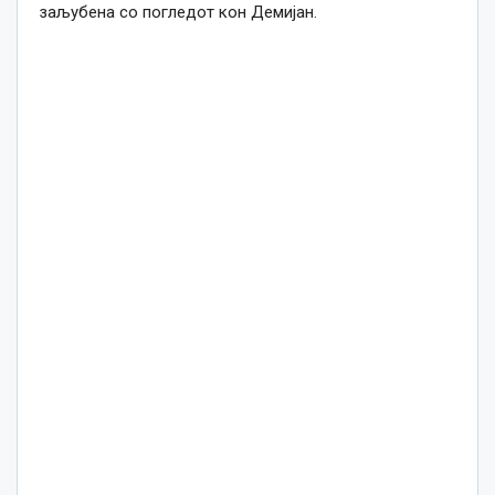
заљубена со погледот кон Демијан.