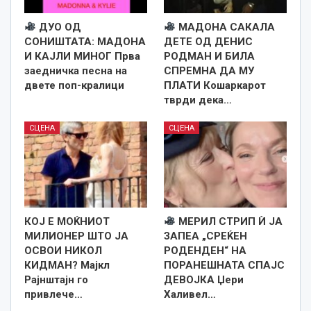
ДУО ОД
МАДОНА САКАЛА
СОНИШТАТА: МАДОНА
ДЕТЕ ОД ДЕНИС
И КАЈЛИ МИНОГ Прва
РОДМАН И БИЛА
заедничка песна на
СПРЕМНА ДА МУ
двете поп-кралици
ПЛАТИ Кошаркарот
тврди дека…
СЦЕНА
СЦЕНА
КОЈ Е МОЌНИОТ
МЕРИЛ СТРИП Ѝ ЈА
МИЛИОНЕР ШТО ЈА
ЗАПЕА „СРЕЌЕН
ОСВОИ НИКОЛ
РОДЕНДЕН“ НА
КИДМАН? Мајкл
ПОРАНЕШНАТА СПАЈС
Рајнштајн го
ДЕВОЈКА Џери
привлече…
Халивел…