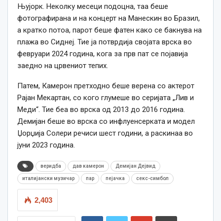
Њујорк. Неколку месеци подоцна, таа беше
фотографирана и на концерт на Манескин во Бразил,
а кратко потоа, парот беше фатен како се бакнува на
плажа во Сиднеј. Тие ја потврдија својата врска во
февруари 2024 година, кога за прв пат се појавија
заедно на црвениот тепих.
Патем, Камерон претходно беше верена со актерот
Рајан Мекартан, со кого глумеше во серијата „Лив и
Меди“. Тие беа во врска од 2013 до 2016 година.
Демијан беше во врска со инфлуенсерката и модел
Џорџија Солери речиси шест години, а раскинаа во
јуни 2023 година.
веридба
дав камерон
Демијан Дејвид
италијански музичар
пар
пејачка
секс-симбол
2,403