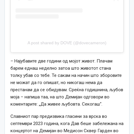
A post shared by DOVE (@dovecameron)
– Најубавите две години од мојот живот. Плачам
барем еднаш неделно затоа што животот стана
толку убав со тебе. Те сакам на начин што зборовите
не можат да го опишат, но никогаш нема да
престанам да се обидувам. Среќна годишнина, љубов
моја – напиша таа, на што Демијан одговори во
коментарите: „Да живее љубовта. Секогаш“.
Славниот пар предизвика гласини за врска во
септември 2023 година, кога Дав беше забележана на
концертот на Демијан во Медисон Сквер Гарден во