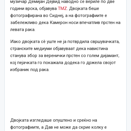
музичар Демијан Дејвид наводно се вериле по две
години врска, објавува
TMZ
. Двојката беше
фотографирана во Сиднеј, а на фотографиите е
забележливо дека Камерон носи впечатлив прстен на
левата рака.
Иако двојката сè уште не ја потврдила свршувачката,
странските медиуми објавуваат дека навистина
станува збор за веренички прстен со голем дијамант,
кој пејачката го покажала додека го држела својот
избраник под рака.
Двојката изгледаше опуштено и среќно на
фотографиите, а Дав не може да скрие колку е