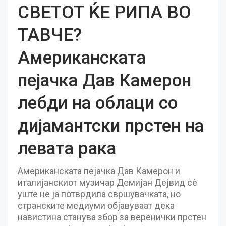
СВЕТОТ ЌЕ РИПА ВО
ТАВЧЕ?
Американската
пејачка Дав Камерон
лебди на облаци со
дијамантски прстен на
левата рака
Американската пејачка Дав Камерон и
италијанскиот музичар Демијан Дејвид сè
уште не ја потврдила свршувачката, но
странските медиуми објавуваат дека
навистина станува збор за веренички прстен