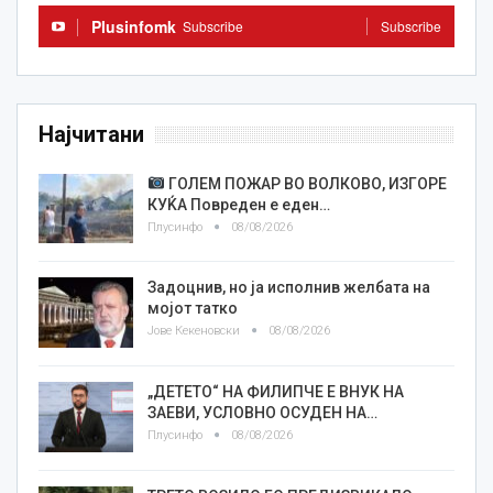
Plusinfomk
Subscribe
Subscribe
Најчитани
ГОЛЕМ ПОЖАР ВО ВОЛКОВО, ИЗГОРЕ
КУЌА Повреден е еден…
Плусинфо
08/08/2026
Задоцнив, но ја исполнив желбата на
мојот татко
Јове Кекеновски
08/08/2026
„ДЕТЕТО“ НА ФИЛИПЧЕ Е ВНУК НА
ЗАЕВИ, УСЛОВНО ОСУДЕН НА…
Плусинфо
08/08/2026