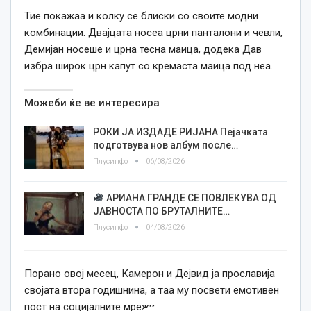
Тие покажаа и колку се блиски со своите модни
комбинации. Двајцата носеа црни панталони и чевли,
Демијан носеше и црна тесна маица, додека Дав
избра широк црн капут со кремаста маица под неа.
Можеби ќе ве интересира
РОКИ ЈА ИЗДАДЕ РИЈАНА Пејачката
подготвува нов албум после…
Плусинфо
06/08/2026
АРИАНА ГРАНДЕ СЕ ПОВЛЕКУВА ОД
ЈАВНОСТА ПО БРУТАЛНИТЕ…
Плусинфо
04/08/2026
Порано овој месец, Камерон и Дејвид ја прославија
својата втора годишнина, а таа му посвети емотивен
пост на социјалните мрежи.