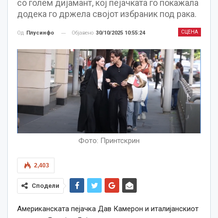
со голем дијамант, кој пејачката го покажала
додека го држела својот избраник под рака.
СЦЕНА
Објавено
30/10/2025 10:55:24
Од
Плусинфо
Фото: Принтскрин
2,403
Сподели
Американската пејачка Дав Камерон и италијанскиот