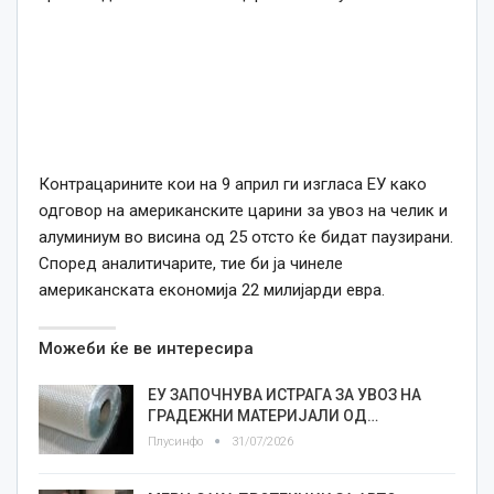
Контрацарините кои на 9 април ги изгласа ЕУ како
одговор на американските царини за увоз на челик и
алуминиум во висина од 25 отсто ќе бидат паузирани.
Според аналитичарите, тие би ја чинеле
американската економија 22 милијарди евра.
Можеби ќе ве интересира
ЕУ ЗАПОЧНУВА ИСТРАГА ЗА УВОЗ НА
ГРАДЕЖНИ МАТЕРИЈАЛИ ОД…
Плусинфо
31/07/2026