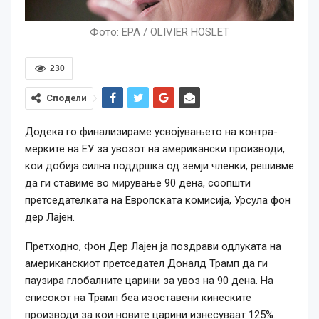
Фото: EPA / OLIVIER HOSLET
230
Сподели
Додека го финализираме усвојувањето на контра-
мерките на ЕУ за увозот на американски производи,
кои добија силна поддршка од земји членки, решивме
да ги ставиме во мирување 90 дена, соопшти
претседателката на Европската комисија, Урсула фон
дер Лајен.
Претходно, Фон Дер Лајен ја поздрави одлуката на
американскиот претседател Доналд Трамп да ги
паузира глобалните царини за увоз на 90 дена. На
списокот на Трамп беа изоставени кинеските
производи за кои новите царини изнесуваат 125%.