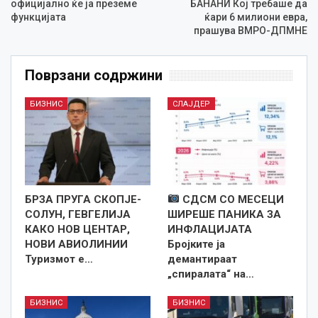
официјално ќе ја преземе
БАНАНИ Кој требаше да
функцијата
ќари 6 милиони евра,
прашува ВМРО-ДПМНЕ
Поврзани содржини
БИЗНИС
СЛАЈДЕР
БРЗА ПРУГА СКОПЈЕ-
СДСМ СО МЕСЕЦИ
СОЛУН, ГЕВГЕЛИЈА
ШИРЕШЕ ПАНИКА ЗА
КАКО НОВ ЦЕНТАР,
ИНФЛАЦИЈАТА
НОВИ АВИОЛИНИИ
Бројките ја
Туризмот е…
демантираат
„спиралата“ на…
БИЗНИС
БИЗНИС