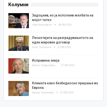
Колумни
Задоцнив, но ја исполнив желбата на
мојот татко
Јове Кекеновски
08/08/2026
Леснотијата на разградувањетото на
еден мировен договор
Азис Положани
07/08/2026
Исправена земја
Златко Теодосиевски
07/08/2026
Климата како безбедносно прашање во
Европа
Ивица Челиковиќ
07/08/2026