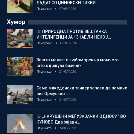
ЛАДАТ СО ЏИНОВСКИ ТИКВИ…
Плусинфо
07/08/2026
Хумор
ПРИРОДНА ПРОТИВ ВЕШТАЧКА
ИНТЕЛИГЕНЦИЈА • ЗНАЕ ЛИ НЕКОЈ…
Панорама
02/08/2026
Зошто мажот е љубоморен на момчето
што одржува базени?
Плусинфо
21/07/2026
Само македонски танкер успеал да помине
низ Ормускиот…
Плусинфо
21/07/2026
„НАРУШЕНИ МЕЃУЗАЈАЧКИ ОДНОСИ“ ВО
КУНОВО Два зајаци…
Плусинфо
24/05/2026