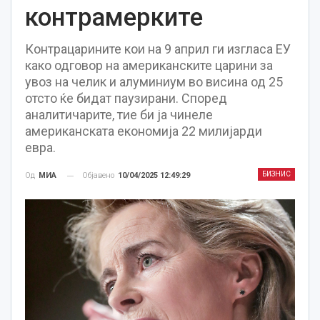
контрамерките
Контрацарините кои на 9 април ги изгласа ЕУ
како одговор на американските царини за
увоз на челик и алуминиум во висина од 25
отсто ќе бидат паузирани. Според
аналитичарите, тие би ја чинеле
американската економија 22 милијарди
евра.
БИЗНИС
Објавено
10/04/2025 12:49:29
Од
МИА