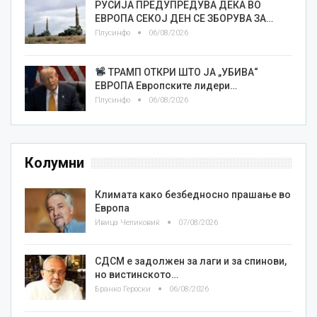
РУСИЈА ПРЕДУПРЕДУВА ДЕКА ВО
ЕВРОПА СЕКОЈ ДЕН СЕ ЗБОРУВА ЗА…
Плусинфо
06/08/2026
ТРАМП ОТКРИ ШТО ЈА „УБИВА“
ЕВРОПА Европските лидери…
Плусинфо
06/08/2026
Колумни
Климата како безбедносно прашање во
Европа
Ивица Челиковиќ
07/08/2026
СДСМ е задолжен за лаги и за спинови,
но вистинското…
Бранко Героски
06/08/2026