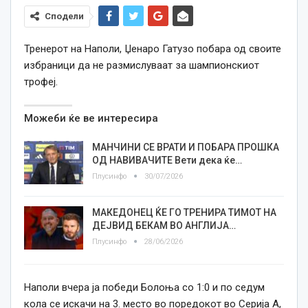
Сподели
Тренерот на Наполи, Џенаро Гатузо побара од своите
избраници да не размислуваат за шампионскиот
трофеј.
Можеби ќе ве интересира
МАНЧИНИ СЕ ВРАТИ И ПОБАРА ПРОШКА
ОД НАВИВАЧИТЕ Вети дека ќе…
Плусинфо
30/07/2026
МАКЕДОНЕЦ ЌЕ ГО ТРЕНИРА ТИМОТ НА
ДЕЈВИД БЕКАМ ВО АНГЛИЈА…
Плусинфо
28/06/2026
Наполи вчера ја победи Болоња со 1:0 и по седум
кола се искачи на 3. место во поредокот во Серија А,