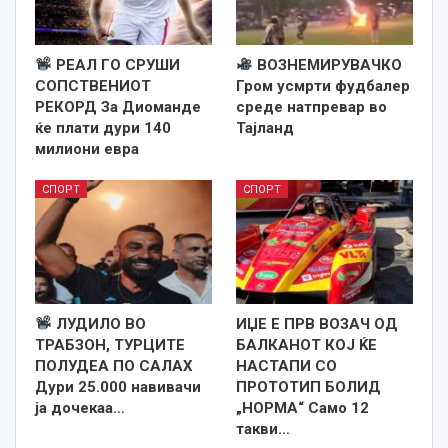
РЕАЛ ГО СРУШИ
ВОЗНЕМИРУВАЧКО
СОПСТВЕНИОТ
Гром усмрти фудбалер
РЕКОРД За Диоманде
среде натпревар во
ќе плати дури 140
Тајланд
милиони евра
СПОРТ
СПОРТ
ЛУДИЛО ВО
ИЏЕ Е ПРВ ВОЗАЧ ОД
ТРАБЗОН, ТУРЦИТЕ
БАЛКАНОТ КОЈ ЌЕ
ПОЛУДЕА ПО САЛАХ
НАСТАПИ СО
Дури 25.000 навивачи
ПРОТОТИП БОЛИД
ја дочекаа…
„НОРМА“ Само 12
такви…