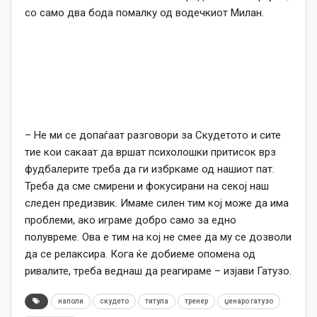
со само два бода помалку од водечкиот Милан.
– Не ми се допаѓаат разговори за Скудетото и сите
тие кои сакаат да вршат психолошки притисок врз
фудбалерите треба да ги избркаме од нашиот пат.
Треба да сме смирени и фокусирани на секој наш
следен предизвик. Имаме силен тим кој може да има
проблеми, ако играме добро само за едно
полувреме. Ова е тим на кој не смее да му се дозволи
да се релаксира. Кога ќе добиеме опомена од
ривалите, треба веднаш да реагираме – изјави Гатузо.
наполи
скудето
титула
тренер
џенаро гатузо