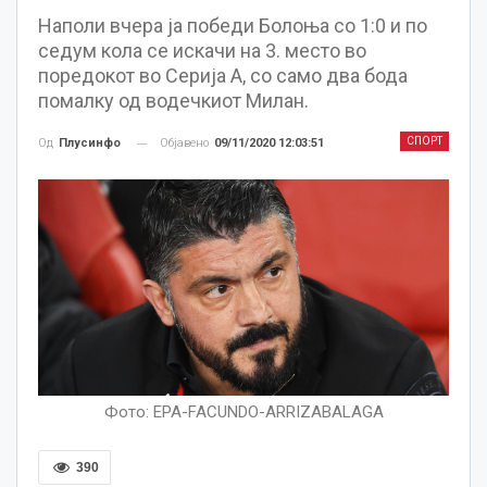
Наполи вчера ја победи Болоња со 1:0 и по
седум кола се искачи на 3. место во
поредокот во Серија А, со само два бода
помалку од водечкиот Милан.
СПОРТ
Објавено
09/11/2020 12:03:51
Од
Плусинфо
Фото: EPA-FACUNDO-ARRIZABALAGA
390