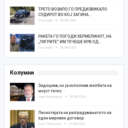
ТРЕТО ВОЗИЛО ГО ПРЕДИЗВИКАЛО
СУДИРОТ ВО КОЈ ЗАГИНА…
Плусинфо
08/08/2026
РАКЕТА ГО ПОГОДИ ХЕРМЕЛИНОТ, НА
„ТИГРИТЕ“ ИМ ТЕЧЕШЕ КРВ ОД…
Плусинфо
08/08/2026
Колумни
Задоцнив, но ја исполнив желбата на
мојот татко
Јове Кекеновски
08/08/2026
Леснотијата на разградувањетото на
еден мировен договор
Азис Положани
07/08/2026