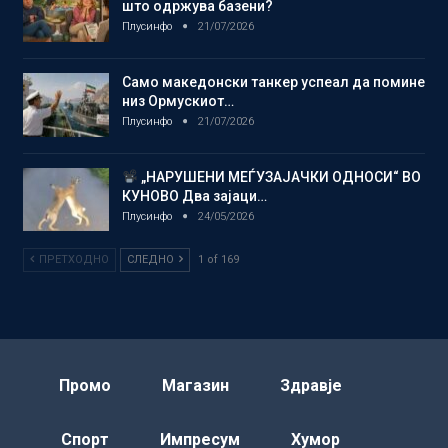
што одржува базени?
Плусинфо
21/07/2026
Само македонски танкер успеал да помине
низ Ормускиот…
Плусинфо
21/07/2026
„НАРУШЕНИ МЕЃУЗАЈАЧКИ ОДНОСИ“ ВО
КУНОВО Два зајаци…
Плусинфо
24/05/2026
ПРЕТХОДНО
СЛЕДНО
1 of 169
Промо
Магазин
Здравје
Спорт
Импресум
Хумор