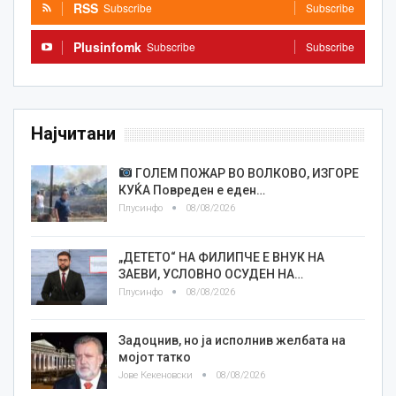
RSS
Subscribe
Subscribe
Plusinfomk
Subscribe
Subscribe
Најчитани
ГОЛЕМ ПОЖАР ВО ВОЛКОВО, ИЗГОРЕ
КУЌА Повреден е еден…
Плусинфо
08/08/2026
„ДЕТЕТО“ НА ФИЛИПЧЕ Е ВНУК НА
ЗАЕВИ, УСЛОВНО ОСУДЕН НА…
Плусинфо
08/08/2026
Задоцнив, но ја исполнив желбата на
мојот татко
Јове Кекеновски
08/08/2026