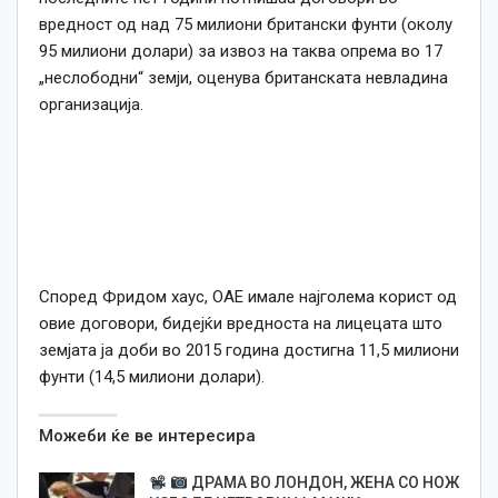
вредност од над 75 милиони британски фунти (околу
95 милиони долари) за извоз на таква опрема во 17
„неслободни“ земји, оценува британската невладина
организација.
Според Фридом хаус, ОАЕ имале најголема корист од
овие договори, бидејќи вредноста на лицецата што
земјата ја доби во 2015 година достигна 11,5 милиони
фунти (14,5 милиони долари).
Можеби ќе ве интересира
ДРАМА ВО ЛОНДОН, ЖЕНА СО НОЖ