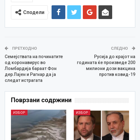
Сподели
ПРЕТХОДНО
СЛЕДНО
Семејствата на починатите
Русија до крајот на
од коронавирус во
годината ќе произведе 200
Ломбардија бараат Фон
милиони дози вакцина
дер Лајен и Рагнар да ја
против ковид-19
следат истрагата
Поврзани содржини
ИЗБОР
ИЗБОР