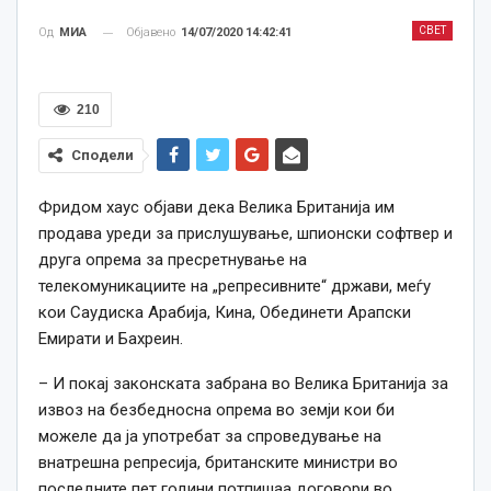
СВЕТ
Објавено
14/07/2020 14:42:41
Од
МИА
210
Сподели
Фридом хаус објави дека Велика Британија им
продава уреди за прислушување, шпионски софтвер и
друга опрема за пресретнување на
телекомуникациите на „репресивните“ држави, меѓу
кои Саудиска Арабија, Кина, Обединети Арапски
Емирати и Бахреин.
– И покај законската забрана во Велика Британија за
извоз на безбедносна опрема во земји кои би
можеле да ја употребат за спроведување на
внатрешна репресија, британските министри во
последните пет години потпишаа договори во