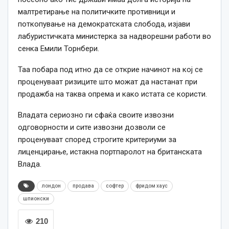
малтретирање на политичките противници и
поткопување на демократската слобода, изјави
лабуристичката министерка за надворешни работи во
сенка Емили Торнбери.
Таа побара под итно да се открие начинот на кој се
проценуваат ризиците што можат да настанат при
продажба на таква опрема и како истата се користи.
Владата сериозно ги сфаќа своите извозни
одговорности и сите извозни дозволи се
проценуваат според строгите критериуми за
лиценцирање, истакна портпаролот на британската
Влада.
лондон
продава
софтер
фридом хаус
шпионски
210