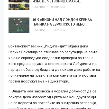
ИЗБОДЕ ЧЕТВОРИЦА МАЖИ…
Плусинфо
05/08/2026
9 АВИОНИ НАД ЛОНДОН КРЕНАА
ПАНИКА НА ЕВРОПСКОТО НЕБО…
Плусинфо
15/07/2026
Британскиот весник „Индипенднт“ објави дека
Велика Британија се стекнала со репутација на земја
која не спроведува соодветни проверки за тоа на
кого продава оружје, а опозициската Лабуристичка
партија побара од Владата да покаже дека работи на
почитување на правилата кои самата си ги постави
против вооружување на диктатори.
– Владата има законска и морална должност да се
осигура дека извозот од Британија кон други земји
не се користи за потребите на внатрешна репресија,
посебно ако тие држави имаа долга историја на