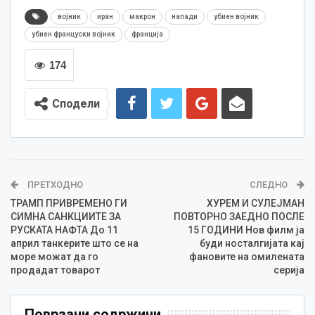
војник
иран
макрон
напади
убиен војник
убиен француски војник
франција
174
Сподели
ПРЕТХОДНО
СЛЕДНО
ТРАМП ПРИВРЕМЕНО ГИ
ХУРЕМ И СУЛЕЈМАН
СИМНА САНКЦИИТЕ ЗА
ПОВТОРНО ЗАЕДНО ПОСЛЕ
РУСКАТА НАФТА До 11
15 ГОДИНИ Нов филм ја
април танкерите што се на
буди носталгијата кај
море можат да го
фановите на омилената
продадат товарот
серија
Поврзани содржини