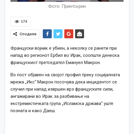
Фото: Принтскрин
174
Сподели
Француски војник е убиен, а неколку се ранети при
напад во регионот Ербил во Ирак, соопшти денеска
францускиот претседател Емануел Макрон.
Во пост објавен на својот профил преку социјалната
мрежа „Икс“ Макрон посочува дека инцидентот се
случил при напад извршен врз француските сили,
ангажирани во Ирак за разбивање на
екстремистичката група „Исламска држава“ уште
позната и како Даеш.