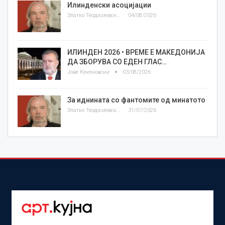
Илинденски асоцијации
Златко Теодосиевски
04/08/2026
ИЛИНДЕН 2026 • ВРЕМЕ Е МАКЕДОНИЈА
ДА ЗБОРУВА СО ЕДЕН ГЛАС…
Јове Кекеновски
03/08/2026
За иднината со фантомите од минатото
Златко Теодосиевски
31/07/2026