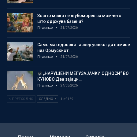
Зошто мажот е љубоморен на момчето
што одржува базени?
Плусинфо
21/07/2026
Само македонски танкер успеал да помине
низ Ормускиот…
Плусинфо
21/07/2026
„НАРУШЕНИ МЕЃУЗАЈАЧКИ ОДНОСИ“ ВО
КУНОВО Два зајаци…
Плусинфо
24/05/2026
ПРЕТХОДНО
СЛЕДНО
1 of 169