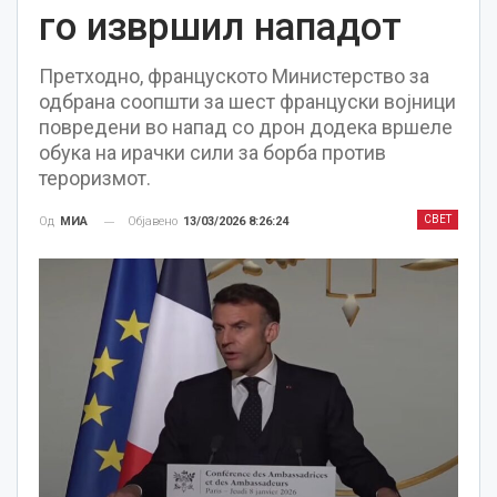
го извршил нападот
Претходно, француското Министерство за
одбрана соопшти за шест француски војници
повредени во напад со дрон додека вршеле
обука на ирачки сили за борба против
тероризмот.
СВЕТ
Објавено
13/03/2026 8:26:24
Од
МИА