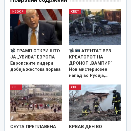
ИЗБОР
СВЕТ
ТРАМП ОТКРИ ШТО
АТЕНТАТ ВРЗ
ЈА „УБИВА“ ЕВРОПА
КРЕАТОРОТ НА
Европските лидери
ДРОНОТ „ВАМПИР“
добија жестока порака
Нов мистериозен
напад во Русија,…
СВЕТ
СВЕТ
СЕУТА ПРЕПЛАВЕНА
КРВАВ ДЕН ВО