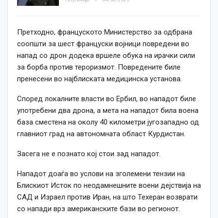
Претходно, француското Министерство за одбрана
соопшти за шест француски војници повредени во
напад со дрон додека вршеле обука на ирачки сили
за борба против тероризмот. Повредените биле
пренесени во најблиската медицинска установа.
Според локалните власти во Ербил, во нападот биле
употребени два дрона, а мета на нападот била воена
база сместена на околу 40 километри југозападно од
главниот град на автономната област Курдистан.
Засега не е познато кој стои зад нападот.
Нападот доаѓа во услови на зголемени тензии на
Блискиот Исток по неодамнешните воени дејствија на
САД и Израел против Иран, на што Техеран возврати
со напади врз американските бази во регионот.