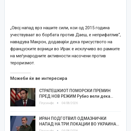
„Овој напад врз нашите сили, кои од 2015 година
учествуваат во борбата против Даеш, е неприфатлив“,
навадува Макрон, додавајќи дека присуството на
француските војници во Ирак е исклучиво во рамките
на меѓународните активности насочени против
тероризмот.
Можеби ќе ве интересира
СТРАТЕШКИОТ ПОМОРСКИ ПРЕМИН
ПРЕД НОВ РЕЖИМ Рубио вели дека…
Плусинфо
04/08/2026
ИРАН ПОДГОТВИЛ ОДМАЗНИЧКИ
НАПАД НА ТРИ ЛОКАЦИИ ВО УКРАИНА…
Плусинфо
04/08/2026