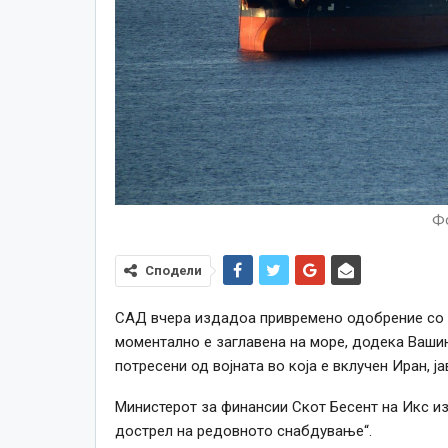
Фо
Сподели
САД вчера издадоа привремено одобрение со ко
моментално е заглавена на море, додека Вашин
потресени од војната во која е вклучен Иран, ј
Министерот за финансии Скот Бесент на Икс из
дострел на редовното снабдување“.