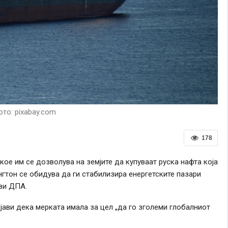
то: pixabay.com
178
е им се дозволува на земјите да купуваат руска нафта која
гтон се обидува да ги стабилизира енергетските пазари
ави ДПА.
јави дека мерката имала за цел „да го зголеми глобалниот