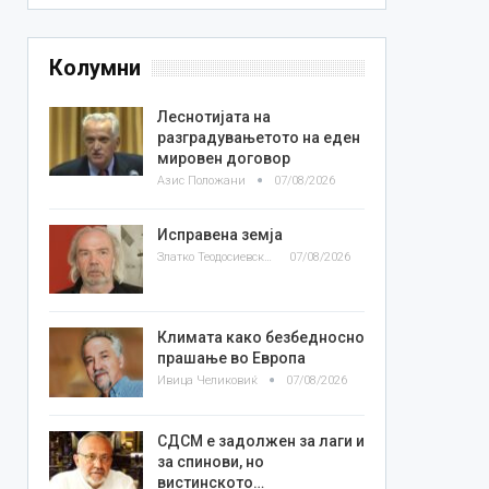
Колумни
Леснотијата на
разградувањетото на еден
мировен договор
Азис Положани
07/08/2026
Исправена земја
Златко Теодосиевски
07/08/2026
Климата како безбедносно
прашање во Европа
Ивица Челиковиќ
07/08/2026
СДСМ е задолжен за лаги и
за спинови, но
вистинското…