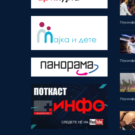
Плусинф
Плусинф
Плусинф