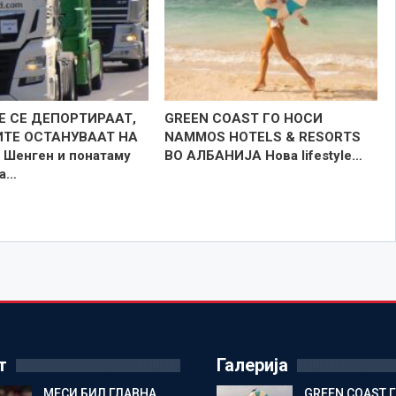
Е СЕ ДЕПОРТИРААТ,
GREEN COAST ГО НОСИ
ТЕ ОСТАНУВААТ НА
NAMMOS HOTELS & RESORTS
Шенген и понатаму
ВО АЛБАНИЈА Нова lifestyle…
ра…
т
Галерија
МЕСИ БИЛ ГЛАВНА
GREEN COAST 