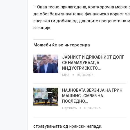
– Оваа тесно прилагодена, краткорочна мерка с
да обезбеди значителна финансиска корист за 
енергија ги добива од даноците проценети на м
агенција.
Можеби ќе ве интересира
ЈАВНИОТ И ДРЖАВНИОТ ДОЛГ
СЕ НАМАЛУВААТ, А
ИНДУСТРИСКОТО…
МИА
01/08/2026
НАЈНОВАТА ВЕРЗИЈА НА ГРИН
МАШИНС- GM955 НА
ПОСЛЕДНО…
Плусинфо
01/08/2026
стравувањата од ирански напади.