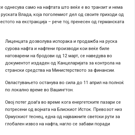
е однесува само на нафтата што веќе е во транзит и нема
руската Влада, која поголемиот дел од своите приходи од
естото на екстракција – рече тој, пренесен од германската
Лиценцата дозволува испорака и продажба на руска
сурова нафта и нафтени производи кои веќе биле
натоварени на бродови од 12 март, се наведува во
документот издаден од Канцеларијата за контрола на
странски средства на Министерството за финансии.
Овластувањето останува во сила до 11 април на полноќ
по локално време во Вашингтон.
Овој потег доаѓа во време кога енергетските пазари се
потресени од војната на Блискиот Исток. Превозот низ
Ормускиот теснец, една од најважните светски рути за
глобален извоз на нафта, нагло се забави поради