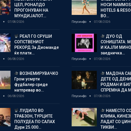
ЦЕЛ, РОНАЛДО
НОСИ NAMMOS
ПРОГОНУВАН НА
HOTELS & RES
МУНДИЈАЛОТ…
ВО…
о
07/08/2026
Плусинфо
07/08/2026
РЕАЛ ГО СРУШИ
ДУО ОД
СОПСТВЕНИОТ
СОНИШТАТА: 
РЕКОРД За Диоманде
И КАЈЛИ МИНО
ќе плати…
заедничка…
о
06/08/2026
Плусинфо
07/08/2026
ВОЗНЕМИРУВАЧКО
МАДОНА СА
Гром усмрти
ДЕТЕ ОД ДЕНИ
фудбалер среде
РОДМАН И БИ
натпревар во…
СПРЕМНА ДА 
о
06/08/2026
Плусинфо
07/08/2026
ЛУДИЛО ВО
НАМЕСТО С
ТРАБЗОН, ТУРЦИТЕ
КЛИМА, КИНЕЗ
ПОЛУДЕА ПО САЛАХ
ЛАДАТ СО ЏИ
Дури 25.000…
ТИКВИ…