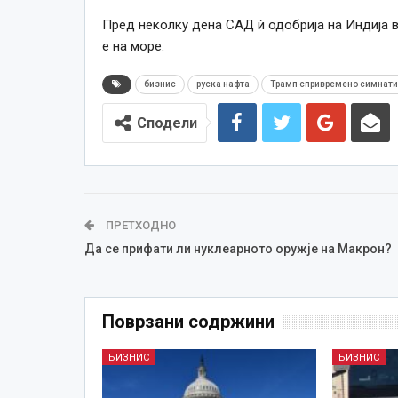
Пред неколку дена САД ѝ одобрија на Индија в
е на море.
бизнис
руска нафта
Трамп спривремено симнати
Сподели
ПРЕТХОДНО
Да се прифати ли нуклеарното оружје на Макрон?
Поврзани содржини
БИЗНИС
БИЗНИС