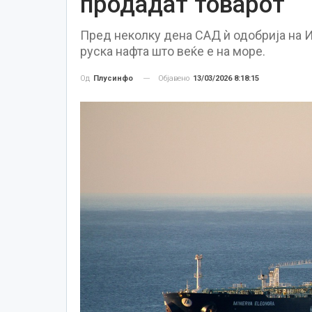
продадат товарот
Пред неколку дена САД ѝ одобрија на И
руска нафта што веќе е на море.
Објавено
13/03/2026 8:18:15
Од
Плусинфо