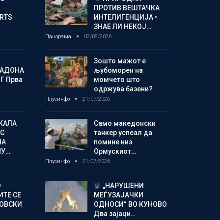
ПРОТИВ ВЕШТАЧКА
ORTS
ИНТЕЛИГЕНЦИЈА •
ЗНАЕ ЛИ НЕКОЈ…
Панорама
02/08/2026
Зошто мажот е
МАДОНА
љубоморен на
Г Прва
момчето што
одржува базени?
Плусинфо
21/07/2026
КАЛА
Само македонски
С
танкер успеал да
ЛА
помине низ
МУ…
Ормускиот…
Плусинфо
21/07/2026
О
„НАРУШЕНИ
ИТЕ СЕ
МЕЃУЗАЈАЧКИ
НОВСКИ
ОДНОСИ“ ВО КУНОВО
Два зајаци…