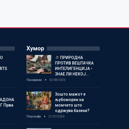
Хумор
ГО
ПРИРОДНА
ПРОТИВ ВЕШТАЧКА
ORTS
ИНТЕЛИГЕНЦИЈА •
ЗНАЕ ЛИ НЕКОЈ…
Панорама
02/08/2026
Зошто мажот е
МАДОНА
љубоморен на
Г Прва
момчето што
одржува базени?
Плусинфо
21/07/2026