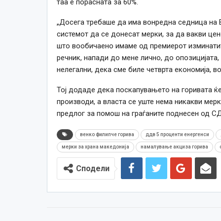
таа е порасната за 60%.
„Досега требаше да има вонредна седница на Вл
системот да се донесат мерки, за да вакви цен
што вообичаено имаме од премиерот изминатит
речник, напади до мене лично, до опозицијата,
нелегални, дека сме биле четврта економија, в
Тој додаде дека поскапувањето на горивата ќ
производи, а власта се уште нема никакви мерк
предлог за помош на граѓаните поднесен од С
венко филипче горива
ддв 5 проценти енергенси
мерки за храна македонија
намалување акциза горива
Сподели