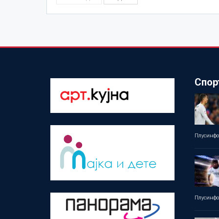
Спор
Плусинф
Плусинф