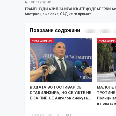
ПРЕТХОДНО
ТРАМП НУДИ АЗИЛ ЗА ИРАНСКИТЕ ФУДБАЛЕРКИ А
Австралија не сака, САД ќе ги примат
Поврзани содржини
МАКЕДОНИЈА
МАКЕДОНИ
ВОДАТА ВО ГОСТИВАР СЕ
МАЛОЛЕТ
СТАБИЛИЗИРА, НО СÈ УШТЕ НЕ
ТРОТИНЕ
Е ЗА ПИЕЊЕ Ангелов очекува…
Полицијат
и поната
ПРЕТХОДНО
СЛЕДНО