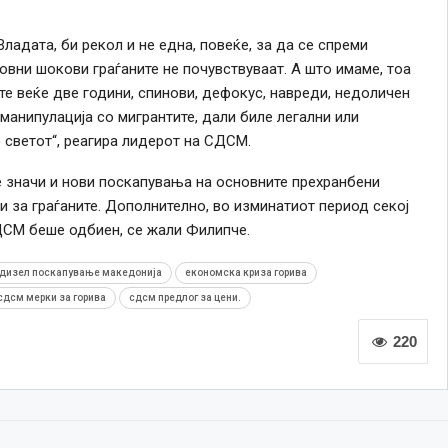
адата, би рекол и не една, повеќе, за да се спреми
овни шокови граѓаните не почувствуваат. А што имаме, тоа
е веќе две години, спинови, дефокус, навреди, недоличен
 манипулација со мигрантите, дали биле легални или
о светот“, реагира лидерот на СДСМ.
е значи и нови поскапувања на основните прехранбени
и за граѓаните. Дополнително, во изминатиот период секој
ДСМ беше одбиен, се жали Филипче.
дизел поскапување македонија
економска криза горива
сдсм мерки за горива
сдсм предлог за цени.
220