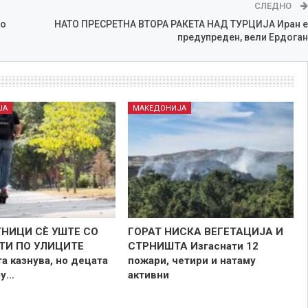
СЛЕДНО
ко
НАТО ПРЕСРЕТНА ВТОРА РАКЕТА НАД ТУРЦИЈА Иран е
предупреден, вели Ердоган
ЈА
МАКЕДОНИЈА
НИЦИ СÈ УШТЕ СО
ГОРАТ НИСКА ВЕГЕТАЦИЈА И
ТИ ПО УЛИЦИТЕ
СТРНИШТА Изгаснати 12
а казнува, но децата
пожари, четири и натаму
му…
активни