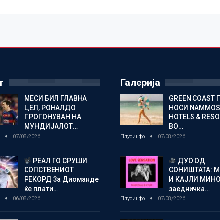
т
Галерија
МЕСИ БИЛ ГЛАВНА
GREEN COAST 
ЦЕЛ, РОНАЛДО
НОСИ NAMMOS
ПРОГОНУВАН НА
HOTELS & RES
МУНДИЈАЛОТ…
ВО…
о
07/08/2026
Плусинфо
07/08/2026
РЕАЛ ГО СРУШИ
ДУО ОД
СОПСТВЕНИОТ
СОНИШТАТА: 
РЕКОРД За Диоманде
И КАЈЛИ МИНО
ќе плати…
заедничка…
о
06/08/2026
Плусинфо
07/08/2026