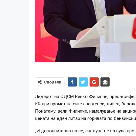
Сподели
Лидерот на СДСМ Венко Филипче, прес-конфер
5% при промет на сите енергенси, дизел, безоло
Понатаму, вели Филипче, намалување на акциза
цената на еден литар на горивата по бензински
„И дополнително на сè, сведување на нула про