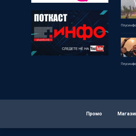
Плусинф
Плусинф
Промо
Магази