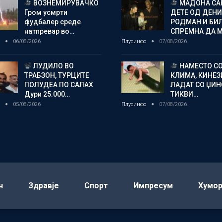
ВОЗНЕМИРУВАЧКО
МАДОНА СА
Гром усмрти
ДЕТЕ ОД ДЕНИ
фудбалер среде
РОДМАН И БИ
натпревар во…
СПРЕМНА ДА 
о
06/08/2026
Плусинфо
07/08/2026
ЛУДИЛО ВО
НАМЕСТО С
ТРАБЗОН, ТУРЦИТЕ
КЛИМА, КИНЕЗ
ПОЛУДЕА ПО САЛАХ
ЛАДАТ СО ЏИ
Дури 25.000…
ТИКВИ…
о
05/08/2026
Плусинфо
07/08/2026
н
Здравје
Спорт
Импресум
Хумо