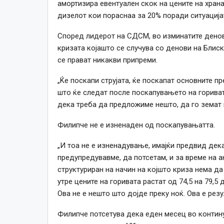
амортизира евентуален скок на цените на храна
дизелот кои пораснаа за 20% поради ситуација
Според лидерот на СДСМ, во изминатите денов
кризата којашто се случува со денови на Блиск
се прават никакви припреми.
„Ќе поскапи струјата, ќе поскапат основните п
што ќе следат после поскапувањето на гориват
дека треба да предложиме нешто, да го земат п
Филипче не е изненаден од поскапувањатта.
„И тоа не е изненадувањe, имајќи предвид дека
предупредувавме, да потсетам, и за време на ан
структуриран на начин на којшто криза нема д
утре цените на горивата растат од 74,5 на 79,5
Ова не е нешто што дојде преку ноќ. Ова е резу
Филипче потсетува дека еден месец во контину