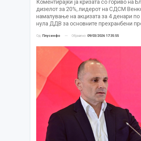
Коментирајќи ја кризата со гориво на Б
дизелот за 20%, лидерот на СДСМ Венк
намалување на акцизата за 4 денари по 
нула ДДВ за основните прехранбени пр
Објавено
09/03/2026 17:35:55
Од
Плусинфо