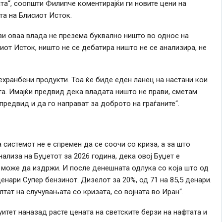
та“, соопшти Филипче коментирајќи ги новите цени на
та на Блисиот Исток.
и оваа влада не презема буквално ништо во однос на
иот Исток, ништо не се дебатира ништо не се анализира, не
рехранбени продукти. Тоа ќе биде еден ланец на настани кои
а. Имајќи предвид дека владата ништо не прави, сметам
редвид и да го направат за доброто на граѓаните“.
 системот не е спремен да се соочи со криза, а за што
ализа на Буџетот за 2026 година, дека овој Буџет е
а може да издржи. И после денешната одлука со која што од
 денари Супер бензинот. Дизелот за 20%, од 71 на 85,5 денари.
лтат на случувањата со кризата, со војната во Иран“.
итет наназад расте цената на светските берзи на нафтата и