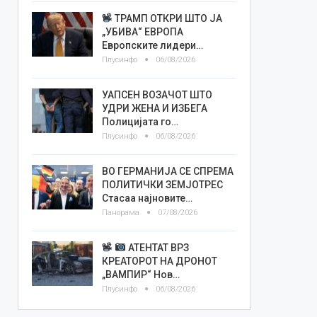
ТРАМП ОТКРИ ШТО ЈА
„УБИВА“ ЕВРОПА
Европските лидери…
Плусинфо
06/08/2026
УАПСЕН ВОЗАЧОТ ШТО
УДРИ ЖЕНА И ИЗБЕГА
Полицијата го…
Плусинфо
06/08/2026
ВО ГЕРМАНИЈА СЕ СПРЕМА
ПОЛИТИЧКИ ЗЕМЈОТРЕС
Стасаа најновите…
Панорама
07/08/2026
АТЕНТАТ ВРЗ
КРЕАТОРОТ НА ДРОНОТ
„ВАМПИР“ Нов…
Плусинфо
06/08/2026