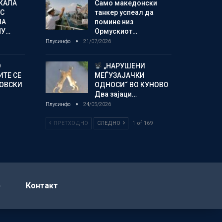
КАЛА
Само македонски
С
танкер успеал да
ЛА
помине низ
МУ…
Ормускиот…
Плусинфо
21/07/2026
О
„НАРУШЕНИ
ИТЕ СЕ
МЕЃУЗАЈАЧКИ
НОВСКИ
ОДНОСИ“ ВО КУНОВО
Два зајаци…
Плусинфо
24/05/2026
ПРЕТХОДНО
СЛЕДНО
1 of 169
р
Контакт