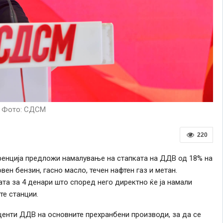
Фото: СДСМ
220
енција предложи намалување на стапката на ДДВ од 18% на
вен бензин, гасно масло, течен нафтен газ и метан.
та за 4 денари што според него директно ќе ја намали
те станции.
центи ДДВ на основните прехранбени производи, за да се