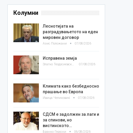
Колумни
Леснотијата на
разградувањетото на еден
мировен договор
Азис Положани
07/08/2026
Исправена земја
Златко Теодосиевски
07/08/2026
Климата како безбедносно
прашање во Европа
Ивица Челиковиќ
07/08/2026
СДСМ е задолжен за лаги и
за спинови, но
вистинското…
Бранко Героски
06/08/2026