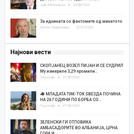
Јове Кекеновски
03/08/2026
За иднината со фантомите од минатото
Златко Теодосиевски
31/07/2026
Најнови вести
СКОПЈАНЕЦ ВОЗЕЛ ПИЈАН И СЕ СУДРИЛ
Му измериле 3,29 промили…
Плусинфо
07/08/2026
МЛАДАТА ТИК-ТОК ЅВЕЗДА ПОЧИНА
НА 26 ГОДИНИ ПО БОРБА СО…
Плусинфо
07/08/2026
ЗЕЛЕНСКИ ГИ ОТПОВИКА
АМБАСАДОРИТЕ ВО АЛБАНИЈА, ЦРНА
ГОРА И…