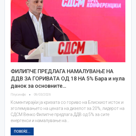
ФИЛИПЧЕ ПРЕДЛАГА НАМАЛУВАЊЕ НА
ДДВ ЗА ГОРИВАТА ОД 18 НА 5% Бара и нула
данок за основните…
Плусинфо
09/03/2026
Коментирајќи ја кризата со гориво на Блискиот исток и
зголемувањето на цената на дизелот за 20%, лидерот на
СДСМ Венко Филипче предлага ДДВ од 5% за сите
енергенси и намалување на…
ПОВЕЌЕ...