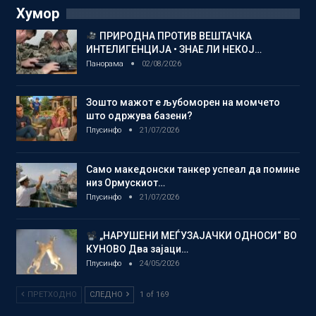
Хумор
ПРИРОДНА ПРОТИВ ВЕШТАЧКА
ИНТЕЛИГЕНЦИЈА • ЗНАЕ ЛИ НЕКОЈ…
Панорама
02/08/2026
Зошто мажот е љубоморен на момчето
што одржува базени?
Плусинфо
21/07/2026
Само македонски танкер успеал да помине
низ Ормускиот…
Плусинфо
21/07/2026
„НАРУШЕНИ МЕЃУЗАЈАЧКИ ОДНОСИ“ ВО
КУНОВО Два зајаци…
Плусинфо
24/05/2026
ПРЕТХОДНО
СЛЕДНО
1 of 169