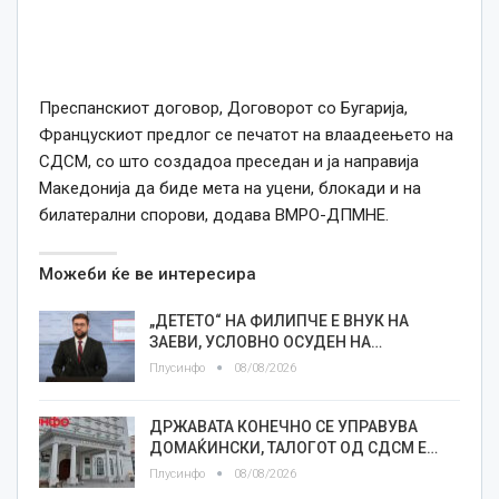
Преспанскиот договор, Договорот со Бугарија,
Францускиот предлог се печатот на влаадеењето на
СДСМ, со што создадоа преседан и ја направија
Македонија да биде мета на уцени, блокади и на
билатерални спорови, додава ВМРО-ДПМНЕ.
Можеби ќе ве интересира
„ДЕТЕТО“ НА ФИЛИПЧЕ Е ВНУК НА
ЗАЕВИ, УСЛОВНО ОСУДЕН НА…
Плусинфо
08/08/2026
ДРЖАВАТА КОНЕЧНО СЕ УПРАВУВА
ДОМАЌИНСКИ, ТАЛОГОТ ОД СДСМ Е…
Плусинфо
08/08/2026