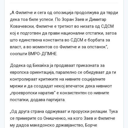
„А Филипче и сега од опозиција продолжува да тврди
дека тоа биле успеси. По Зоран Заев и Димитар
Ковачевски, Филипче е третиот во низата од СДСМ
кој е подготвен да прави национални отстапки, затоа
што единствена константа во СДСМ е борбата за
власт, а во моментов со Филипче и за опстанок“,
соопшти ВМРО-ДПМНЕ.
Додека од Бихаќка ја продаваат приказната за
европска ориентација, паралелно се обидуваат да ги
контролираат критиките на нивните социјалните
мрежи и да создадат некој впечаток дека нивниот
„проевропски наратив“ е конзистентен со нивните
постапки, додава партијата.
„Од друга страна одржуваат и проруски релации. Тука
се примерите со Онишченко, на кого Заев и Филипче
му дадоа македонско државјанство, Борче