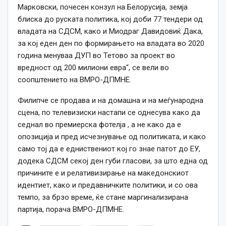
Марковски, почесен конзул на Белорусија, земја
блиска до руската политика, кој доби 77 тендери од
владата на СДСМ, како и Миодраг Давидовиќ Дака,
за кој еден ден по формирањето на владата во 2020
година менуваа ДУП во Тетово за проект во
вредност од 200 милиони евра“, се вели во
соопштението на ВМРО-ДПМНЕ.
Филипче се продава и на домашна и на меѓународна
сцена, по телевизиски настапи се однесува како да
седнал во премиерска фотелја , а не како да е
опозиција и пред исчезнување од политиката, и како
само тој да е едниствениот кој го знае патот до ЕУ,
додека СДСМ секој ден губи гласови, за што една од
причините е и релативизирање на македонскиот
идентиет, како и предавничките политики, и со ова
темпо, за брзо време, ќе стане маргинализирана
партија, порача ВМРО-ДПМНЕ.