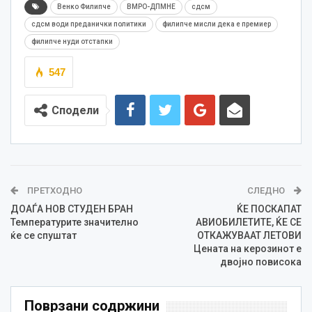
Венко Филипче
ВМРО-ДПМНЕ
сдсм
сдсм води преданички политики
филипче мисли дека е премиер
филипче нуди отстапки
547
Сподели
ПРЕТХОДНО
СЛЕДНО
ДОАЃА НОВ СТУДЕН БРАН
ЌЕ ПОСКАПАТ
Температурите значително
АВИОБИЛЕТИТЕ, ЌЕ СЕ
ќе се спуштат
ОТКАЖУВААТ ЛЕТОВИ
Цената на керозинот е
двојно повисока
Поврзани содржини