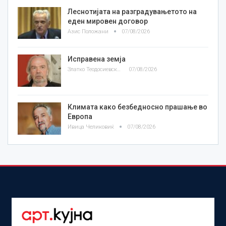
Леснотијата на разградувањетото на
еден мировен договор
Азис Положани
07/08/2026
Исправена земја
Златко Теодосиевски
07/08/2026
Климата како безбедносно прашање во
Европа
Ивица Челиковиќ
07/08/2026