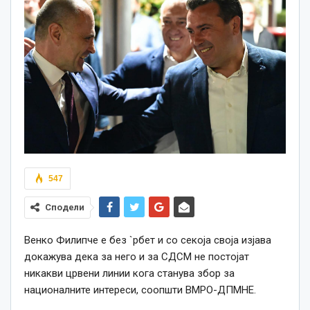
547
Сподели
Венко Филипче е без `рбет и со секоја своја изјава
докажува дека за него и за СДСМ не постојат
никакви црвени линии кога станува збор за
националните интереси, соопшти ВМРО-ДПМНЕ.