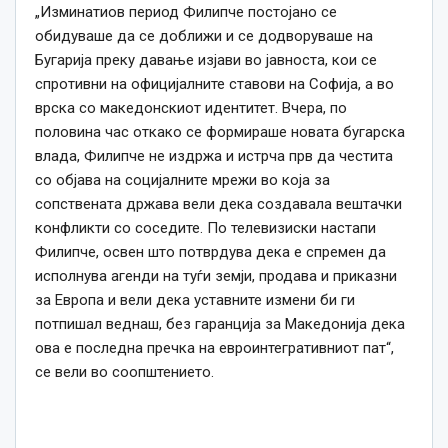
„Изминатиов период Филипче постојано се
обидуваше да се доближи и се додворуваше на
Бугарија преку давање изјави во јавноста, кои се
спротивни на официјалните ставови на Софија, а во
врска со македонскиот идентитет. Вчера, по
половина час откако се формираше новата бугарска
влада, Филипче не издржа и истрча прв да честита
со објава на социјалните мрежи во која за
сопствената држава вели дека создавала вештачки
конфликти со соседите. По телевизиски настапи
Филипче, освен што потврдува дека е спремен да
исполнува агенди на туѓи земји, продава и приказни
за Европа и вели дека уставните измени би ги
потпишал веднаш, без гаранција за Македонија дека
ова е последна пречка на евроинтегративниот пат“,
се вели во соопштението.