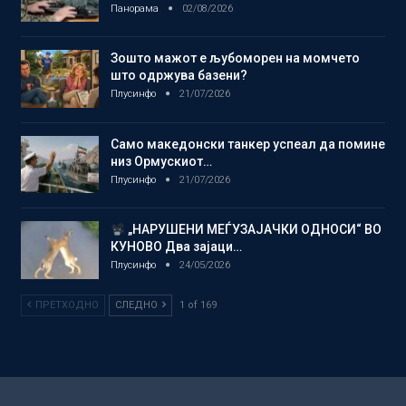
Панорама
02/08/2026
Зошто мажот е љубоморен на момчето
што одржува базени?
Плусинфо
21/07/2026
Само македонски танкер успеал да помине
низ Ормускиот…
Плусинфо
21/07/2026
„НАРУШЕНИ МЕЃУЗАЈАЧКИ ОДНОСИ“ ВО
КУНОВО Два зајаци…
Плусинфо
24/05/2026
ПРЕТХОДНО
СЛЕДНО
1 of 169