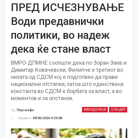
ПРЕД ИСЧЕЗНУВАЊЕ
Води предавнички
политики, во надеж
дека ќе стане власт
ВМРО-ДПМНЕ соопшти дека по Зоран Заев и
Димитар Ковачевски, Филипче е третиот во
низата од СДСМ кој е подготвен да прави
национални отстапки, затоа што единствена
константа во СДСМ е борбата за власт, а во
моментов и за опстанок.
МАКЕДОНИЈА
СЛАЈДЕР
Од
Плусинфо
Објавено
09/05/2026 9:29:08