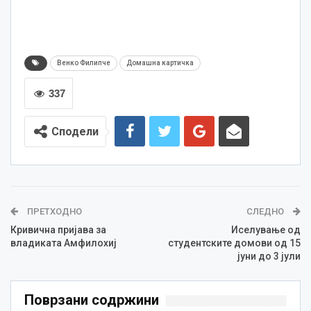
Венко Филипче
Домашна картичка
337
Сподели
ПРЕТХОДНО
СЛЕДНО
Кривична пријава за
Иселување од
владиката Амфилохиј
студентските домови од 15
јуни до 3 јули
Поврзани содржини