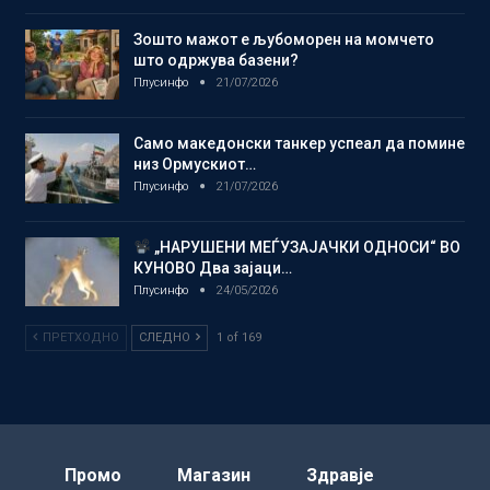
Зошто мажот е љубоморен на момчето
што одржува базени?
Плусинфо
21/07/2026
Само македонски танкер успеал да помине
низ Ормускиот…
Плусинфо
21/07/2026
„НАРУШЕНИ МЕЃУЗАЈАЧКИ ОДНОСИ“ ВО
КУНОВО Два зајаци…
Плусинфо
24/05/2026
ПРЕТХОДНО
СЛЕДНО
1 of 169
Промо
Магазин
Здравје