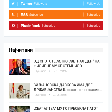
Twitter
Followers
Follow Us
RSS
Subscribe
Subscribe
Plusinfomk
Subscribe
Subscribe
Најчитани
ОД СПОТОТ „СИЛНО СВЕТНАЛ ДЕН“ НА
ФИЛИПЧЕ МУ СЕ СТЕМНИЛО…
Плусинфо
09/08/2026
СИЉАНОВСКА ДАВКОВА ИМА ДВЕ
ДРЖАВЈАНСТВА Шокантно признание…
Плусинфо
09/08/2026
„СЕАТ АЛТЕА“ МУ ГО ПРЕСЕКЛА ПАТОТ