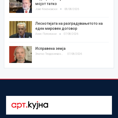
мојот татко
Јове Кекеновски
08/08/2026
Леснотијата на разградувањетото на
еден мировен договор
Азис Положани
07/08/2026
Исправена земја
Златко Теодосиевски
07/08/2026