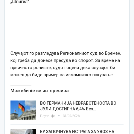
„Шпигел“.
Случајот го разгледува Регионалниот суд во Бремен,
кој треба да донесе пресуда во спорот. За време на
првичното рочиште, судот оцени дека случајот би
можел да биде пример за измамничко пакување.
Можеби ќе ве интересира
ВО ГЕРМАНИЈА НЕВРАБОТЕНОСТА ВО
ЈУЛИ ДОСТИГНА 6,4% Без…
Плусинфо
31/07/2026
ЕУ ЗАПОЧНУВА ИСТРАГА ЗА УВОЗ НА