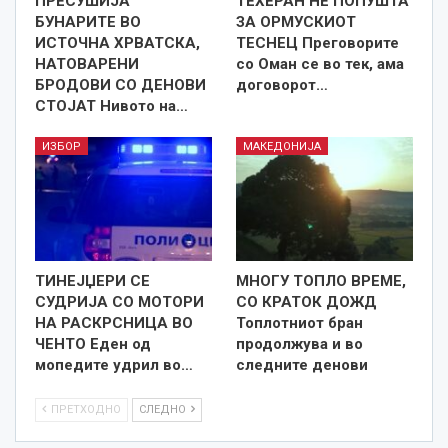
ПРЕСУШИЈА
ТЕХЕРАН НЕ ПОПУШТА
БУНАРИТЕ ВО
ЗА ОРМУСКИОТ
ИСТОЧНА ХРВАТСКА,
ТЕСНЕЦ Преговорите
НАТОВАРЕНИ
со Оман се во тек, ама
БРОДОВИ СО ДЕНОВИ
договорот…
СТОЈАТ Нивото на…
ИЗБОР
МАКЕДОНИЈА
ТИНЕЈЏЕРИ СЕ
МНОГУ ТОПЛО ВРЕМЕ,
СУДРИЈА СО МОТОРИ
СО КРАТОК ДОЖД
НА РАСКРСНИЦА ВО
Топлотниот бран
ЧЕНТО Еден од
продолжува и во
мопедите удрил во…
следните денови
ПРЕТХОДНО
СЛЕДНО