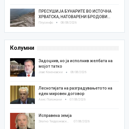
ПРЕСУШИЈА БУНАРИТЕ ВО ИСТОЧНА
ХРВАТСКА, НАТОВАРЕНИ БРОДОВИ…
Плусинфо
08/08/2026
Колумни
Задоцнив, но ја исполнив желбата на
мојот татко
Јове Кекеновски
08/08/2026
Леснотијата на разградувањетото на
еден мировен договор
Азис Положани
07/08/2026
Исправена земја
Златко Теодосиевски
07/08/2026