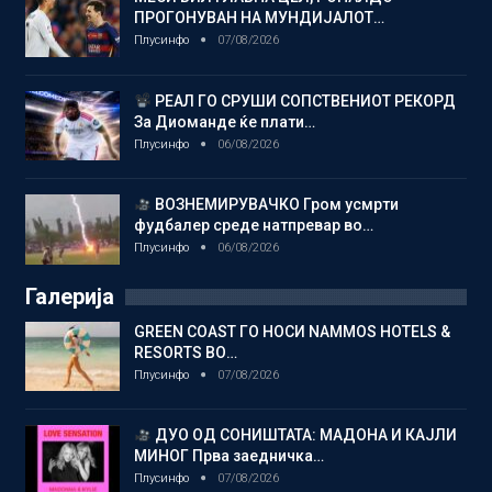
ПРОГОНУВАН НА МУНДИЈАЛОТ…
Плусинфо
07/08/2026
РЕАЛ ГО СРУШИ СОПСТВЕНИОТ РЕКОРД
За Диоманде ќе плати…
Плусинфо
06/08/2026
ВОЗНЕМИРУВАЧКО Гром усмрти
фудбалер среде натпревар во…
Плусинфо
06/08/2026
Галерија
GREEN COAST ГО НОСИ NAMMOS HOTELS &
RESORTS ВО…
Плусинфо
07/08/2026
ДУО ОД СОНИШТАТА: МАДОНА И КАЈЛИ
МИНОГ Прва заедничка…
Плусинфо
07/08/2026