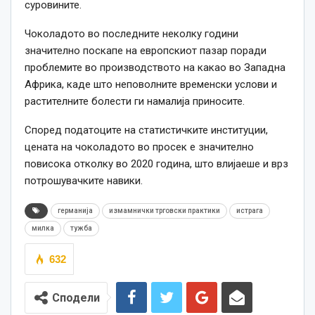
суровините.
Чоколадото во последните неколку години
значително поскапе на европскиот пазар поради
проблемите во производството на какао во Западна
Африка, каде што неповолните временски услови и
растителните болести ги намалија приносите.
Според податоците на статистичките институции,
цената на чоколадото во просек е значително
повисока отколку во 2020 година, што влијаеше и врз
потрошувачките навики.
германија
измамнички трговски практики
истрага
милка
тужба
632
Сподели