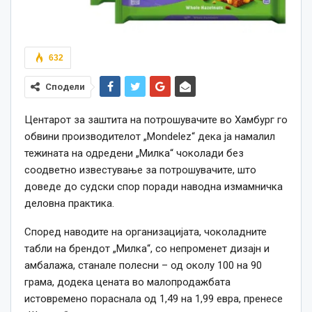
632
Сподели
Центарот за заштита на потрошувачите во Хамбург го
обвини производителот „Mondelez“ дека ја намалил
тежината на одредени „Милка“ чоколади без
соодветно известување за потрошувачите, што
доведе до судски спор поради наводна измамничка
деловна практика.
Според наводите на организацијата, чоколадните
табли на брендот „Милка“, со непроменет дизајн и
амбалажа, станале полесни – од околу 100 на 90
грама, додека цената во малопродажбата
истовремено пораснала од 1,49 на 1,99 евра, пренесе