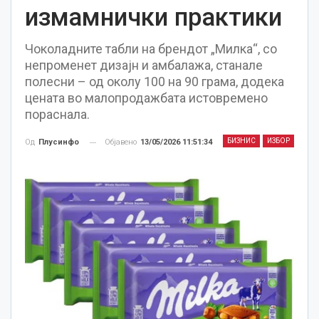
измамнички практики
Чоколадните табли на брендот „Милка“, со
непроменет дизајн и амбалажа, станале
полесни – од околу 100 на 90 грама, додека
цената во малопродажбата истовремено
пораснала.
БИЗНИС
ИЗБОР
Објавено
13/05/2026 11:51:34
Од
Плусинфо