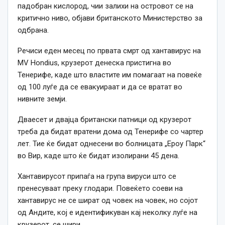
падобран кислород, чии залихи на островот се на
критично ниво, објави британското Министерство за
одбрана.
Речиси еден месец по првата смрт од хантавирус на
MV Hondius, крузерот денеска пристигна во
Тенерифе, каде што властите им помагаат на повеќе
од 100 луѓе да се евакуираат и да се вратат во
нивните земји.
Дваесет и двајца британски патници од крузерот
треба да бидат вратени дома од Тенерифе со чартер
лет. Тие ќе бидат однесени во болницата „Ероу Парк“
во Вир, каде што ќе бидат изолирани 45 дена.
Хантавирусот припаѓа на група вируси што се
пренесуваат преку глодари. Повеќето соеви на
хантавирус не се шират од човек на човек, но сојот
од Андите, кој е идентификуван кај неколку луѓе на
крузерот, се шири.