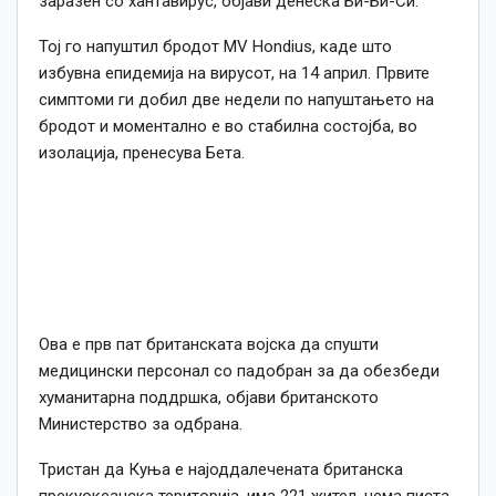
заразен со хантавирус, објави денеска Би-Би-Си.
Тој го напуштил бродот MV Hondius, каде што
избувна епидемија на вирусот, на 14 април. Првите
симптоми ги добил две недели по напуштањето на
бродот и моментално е во стабилна состојба, во
изолација, пренесува Бета.
Ова е прв пат британската војска да спушти
медицински персонал со падобран за да обезбеди
хуманитарна поддршка, објави британското
Министерство за одбрана.
Тристан да Куња е најоддалечената британска