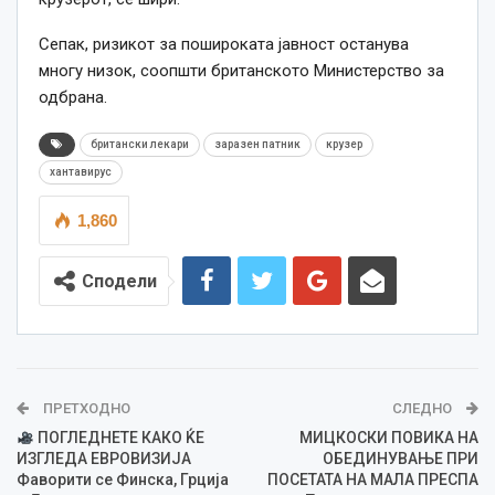
Сепак, ризикот за пошироката јавност останува
многу низок, соопшти британското Министерство за
одбрана.
британски лекари
заразен патник
крузер
хантавирус
1,860
Сподели
ПРЕТХОДНО
СЛЕДНО
ПОГЛЕДНЕТЕ КАКО ЌЕ
МИЦКОСКИ ПОВИКА НА
ИЗГЛЕДА ЕВРОВИЗИЈА
ОБЕДИНУВАЊЕ ПРИ
Фаворити се Финска, Грција
ПОСЕТАТА НА МАЛА ПРЕСПА