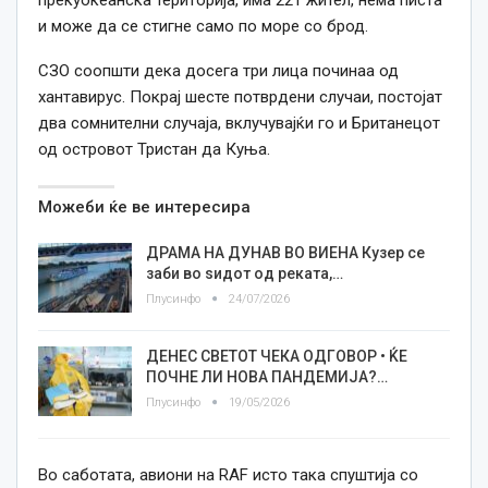
прекуокеанска територија, има 221 жител, нема писта
и може да се стигне само по море со брод.
СЗО соопшти дека досега три лица починаа од
хантавирус. Покрај шесте потврдени случаи, постојат
два сомнителни случаја, вклучувајќи го и Британецот
од островот Тристан да Куња.
Можеби ќе ве интересира
ДРАМА НА ДУНАВ ВО ВИЕНА Кузер се
заби во ѕидот од реката,…
Плусинфо
24/07/2026
ДЕНЕС СВЕТОТ ЧЕКА ОДГОВОР • ЌЕ
ПОЧНЕ ЛИ НОВА ПАНДЕМИЈА?…
Плусинфо
19/05/2026
Во саботата, авиони на RAF исто така спуштија со