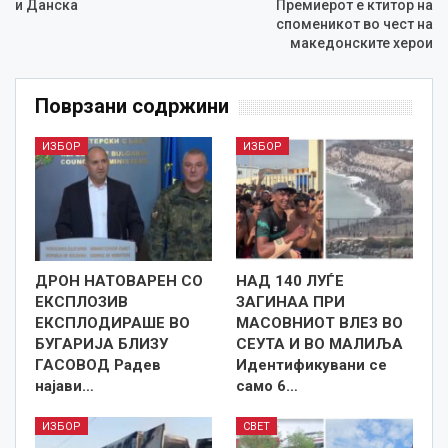
и Данска
Премиерот е ктитор на
споменикот во чест на
македонските херои
Поврзани содржини
ИЗБОР
ИЗБОР
ДРОН НАТОВАРЕН СО
НАД 140 ЛУЃЕ
ЕКСПЛОЗИВ
ЗАГИНАА ПРИ
ЕКСПЛОДИРАШЕ ВО
МАСОВНИОТ ВЛЕЗ ВО
БУГАРИЈА БЛИЗУ
СЕУТА И ВО МАЛИЉА
ГАСОВОД Радев
Идентификувани се
најави…
само 6…
ИЗБОР
СВЕТ