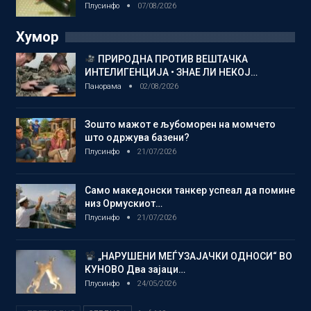
Плусинфо
07/08/2026
Хумор
ПРИРОДНА ПРОТИВ ВЕШТАЧКА
ИНТЕЛИГЕНЦИЈА • ЗНАЕ ЛИ НЕКОЈ…
Панорама
02/08/2026
Зошто мажот е љубоморен на момчето
што одржува базени?
Плусинфо
21/07/2026
Само македонски танкер успеал да помине
низ Ормускиот…
Плусинфо
21/07/2026
„НАРУШЕНИ МЕЃУЗАЈАЧКИ ОДНОСИ“ ВО
КУНОВО Два зајаци…
Плусинфо
24/05/2026