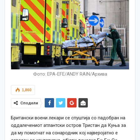
Фото: EPA-EFE/ANDY RAIN/Архива
1,860
Сподели
Британски воени лекари се спуштија со падобран на
оддалечениот атлантски остров Тристан да Куња за
да му помогнат на сонародник кој најверојатно е