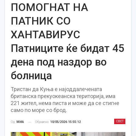
ПОМОГНАТ НА
ПАТНИК СО
ХАНТАВИРУС
Патниците ќе бидат 45
дена под наздор во
болница
Тристан да Куња е најоддалечената
британска прекуокеанска територија, има
221 жител, нема писта и може да се стигне
само по море со брод.
СВЕТ
Објавено
10/05/2026 15:55:12
Од
МИА