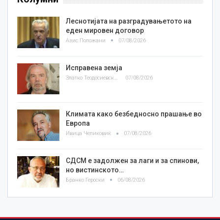
Леснотијата на разградувањетото на
еден мировен договор
Азис Положани
07/08/2026
Исправена земја
Златко Теодосиевски
07/08/2026
Климата како безбедносно прашање во
Европа
Ивица Челиковиќ
07/08/2026
СДСМ е задолжен за лаги и за спинови,
но вистинското…
Бранко Героски
06/08/2026