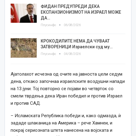
ФИДАН ПРЕДУПРЕДИ ДЕКА
ЕКСПАНЗИОНИЗМОТ НА ИЗРАЕЛ МОЖЕ
ДА…
Плусинфо
06/08/2026
КРОКОДИЛИТЕ НЕМА ДА ЧУВААТ
ЗАТВОРЕНИЦИ Израелски суд му…
Плусинфо
04/08/2026
Ајатолахот исчезна од очите на јавноста цели седум
дена, откако започнаа израелските воздушни напади
на 13 јуни. Тој повторно се појави во четврток со
смели тврдења дека Иран победил и против Израел
и против САД.
– Исламската Република победи и, како одмазда, ѝ
зададе шлаканица на Америка – рече Хамнеи, и
покрај сериозната штета нанесена на војската и