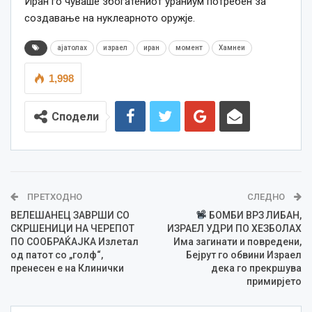
Иран го чуваше збогатениот ураниум потребен за
создавање на нуклеарното оружје.
ајатолах
израел
иран
момент
Хамнеи
1,998
Сподели
ПРЕТХОДНО
СЛЕДНО
ВЕЛЕШАНЕЦ ЗАВРШИ СО
БОМБИ ВРЗ ЛИБАН,
СКРШЕНИЦИ НА ЧЕРЕПОТ
ИЗРАЕЛ УДРИ ПО ХЕЗБОЛАХ
ПО СООБРАЌАЈКА Излетал
Има загинати и повредени,
од патот со „голф“,
Бејрут го обвини Израел
пренесен е на Клинички
дека го прекршува
примирјето