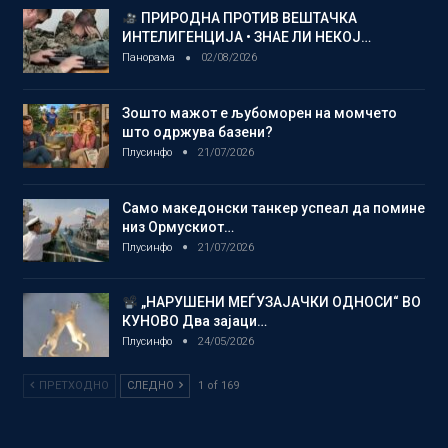
ПРИРОДНА ПРОТИВ ВЕШТАЧКА
ИНТЕЛИГЕНЦИЈА • ЗНАЕ ЛИ НЕКОЈ…
Панорама
02/08/2026
Зошто мажот е љубоморен на момчето
што одржува базени?
Плусинфо
21/07/2026
Само македонски танкер успеал да помине
низ Ормускиот…
Плусинфо
21/07/2026
„НАРУШЕНИ МЕЃУЗАЈАЧКИ ОДНОСИ“ ВО
КУНОВО Два зајаци…
Плусинфо
24/05/2026
ПРЕТХОДНО
СЛЕДНО
1 of 169