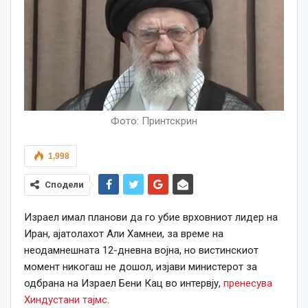
Фото: Принтскрин
1,998
Сподели
Израел имал планови да го убие врховниот лидер на
Иран, ајатолахот Али Хамнеи, за време на
неодамнешната 12-дневна војна, но вистинскиот
момент никогаш не дошол, изјави министерот за
одбрана на Израел Бени Кац во интервју,
пренесува
Хиндустани тајмс
.