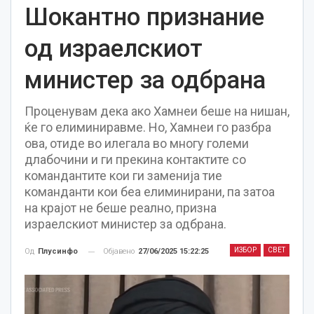
Шокантно признание
од израелскиот
министер за одбрана
Проценувам дека ако Хамнеи беше на нишан,
ќе го елиминиравме. Но, Хамнеи го разбра
ова, отиде во илегала во многу големи
длабочини и ги прекина контактите со
командантите кои ги заменија тие
команданти кои беа елиминирани, па затоа
на крајот не беше реално, призна
израелскиот министер за одбрана.
ИЗБОР
СВЕТ
Објавено
27/06/2025 15:22:25
Од
Плусинфо