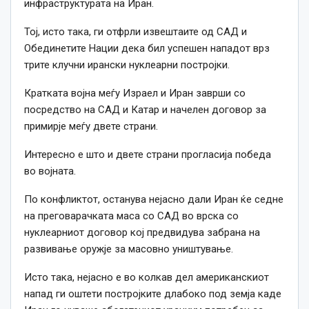
инфраструктурата на Иран.
Тој, исто така, ги отфрли извештаите од САД и
Обединетите Нации дека бил успешен нападот врз
трите клучни ирански нуклеарни постројки.
Кратката војна меѓу Израел и Иран заврши со
посредство на САД и Катар и начелен договор за
примирје меѓу двете страни.
Интересно е што и двете страни прогласија победа
во војната.
По конфликтот, останува нејасно дали Иран ќе седне
на преговарачката маса со САД во врска со
нуклеарниот договор кој предвидува забрана на
развивање оружје за масовно уништување.
Исто така, нејасно е во колкав дел американскиот
напад ги оштети постројките длабоко под земја каде