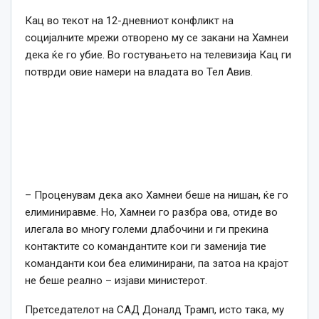
Кац во текот на 12-дневниот конфликт на
социјалните мрежи отворено му се закани на Хамнеи
дека ќе го убие. Во гостувањето на телевизија Кац ги
потврди овие намери на владата во Тел Авив.
– Проценувам дека ако Хамнеи беше на нишан, ќе го
елиминиравме. Но, Хамнеи го разбра ова, отиде во
илегала во многу големи длабочини и ги прекина
контактите со командантите кои ги заменија тие
команданти кои беа елиминирани, па затоа на крајот
не беше реално – изјави министерот.
Претседателот на САД Доналд Трамп, исто така, му