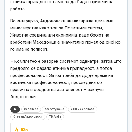
етничка припадност само за да бидат примени на
работа.
Во интервјуто, Андоновски анализираше дека има
министерства како тоа за Политички систем,
Животна средина или економија, каде бројот на
вработени Македонци е значително помал од оној кој
го има на пописот.
– Комплетно е разорен системот одвнатре, затоа што
предолго се барало етничка припадност, а потоа
професионалност. Затоа треба да дојде време на
вистинска професионалност, проследена со
правична и соодветна застапеност – заклучи
Андоновски.
балансер
вработувања
етничка основа
Стеван Андоновски
ТВ Алфа
635