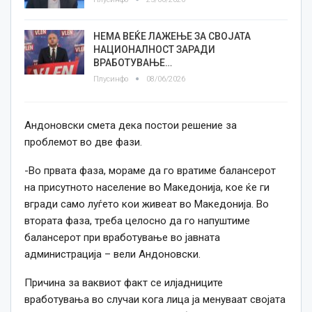
НЕМА ВЕЌЕ ЛАЖЕЊЕ ЗА СВОЈАТА
НАЦИОНАЛНОСТ ЗАРАДИ
ВРАБОТУВАЊЕ…
Плусинфо
08/06/2026
Андоновски смета дека постои решение за
проблемот во две фази.
-Во првата фаза, мораме да го вратиме балансерот
на присутното население во Македонија, кое ќе ги
вгради само луѓето кои живеат во Македонија. Во
втората фаза, треба целосно да го напуштиме
балансерот при вработување во јавната
администрација – вели Андоновски.
Причина за ваквиот факт се илјадниците
вработувања во случаи кога лица ја менуваат својата