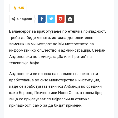
635
Сподели
Балансерот за вработување по етничка припадност,
треба да биде минато, истакна дополнителен
заменик на министерот во Министерството за
информатичко општество и администрација, Стефан
Андоновски во емисијата „За или Против” на
телевизија Алфа.
Андоновски се осврна на напливот на вештачки
вработувања во сите министерства и институции,
каде се вработуваат етнички Албанци во средини
како Берово, Пехчево или Ново Село, а голем број
лица се пријавуваат со најразлична етничка
припадност, само за да бидат примени.