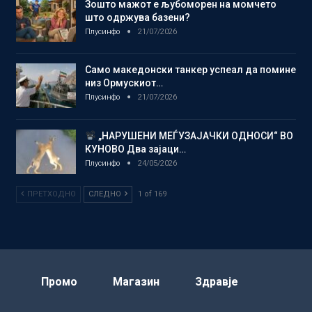
Зошто мажот е љубоморен на момчето
што одржува базени?
Плусинфо
21/07/2026
Само македонски танкер успеал да помине
низ Ормускиот…
Плусинфо
21/07/2026
„НАРУШЕНИ МЕЃУЗАЈАЧКИ ОДНОСИ“ ВО
КУНОВО Два зајаци…
Плусинфо
24/05/2026
ПРЕТХОДНО
СЛЕДНО
1 of 169
Промо
Магазин
Здравје