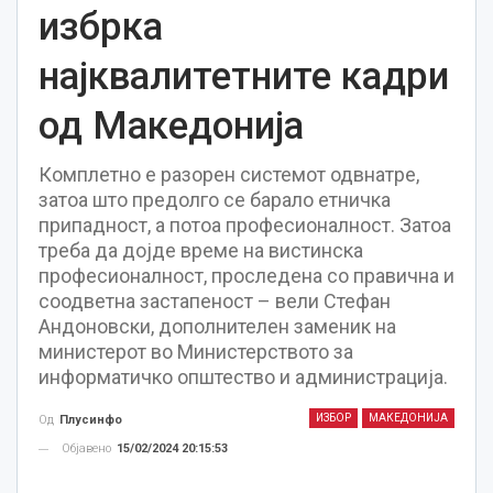
избрка
најквалитетните кадри
од Македонија
Комплетно е разорен системот одвнатре,
затоа што предолго се барало етничка
припадност, а потоа професионалност. Затоа
треба да дојде време на вистинска
професионалност, проследена со правична и
соодветна застапеност – вели Стефан
Андоновски, дополнителен заменик на
министерот во Министерството за
информатичко општество и администрација.
ИЗБОР
МАКЕДОНИЈА
Од
Плусинфо
Објавено
15/02/2024 20:15:53