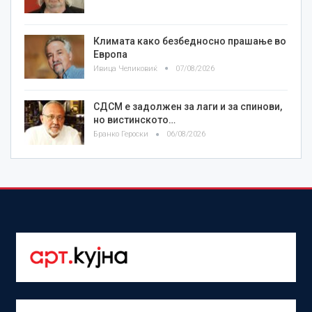
Климата како безбедносно прашање во
Европа
Ивица Челиковиќ
07/08/2026
СДСМ е задолжен за лаги и за спинови,
но вистинското…
Бранко Героски
06/08/2026