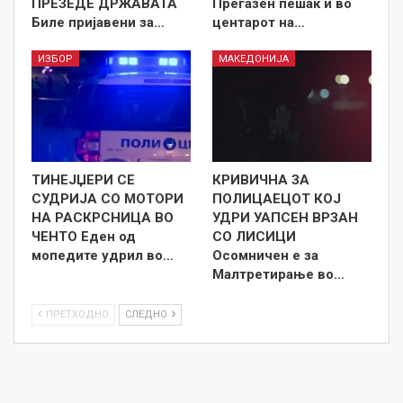
ПРЕЗЕДЕ ДРЖАВАТА
Прегазен пешак и во
Биле пријавени за…
центарот на…
ИЗБОР
МАКЕДОНИЈА
ТИНЕЈЏЕРИ СЕ
КРИВИЧНА ЗА
СУДРИЈА СО МОТОРИ
ПОЛИЦАЕЦОТ КОЈ
НА РАСКРСНИЦА ВО
УДРИ УАПСЕН ВРЗАН
ЧЕНТО Еден од
СО ЛИСИЦИ
мопедите удрил во…
Осомничен е за
Малтретирање во…
ПРЕТХОДНО
СЛЕДНО