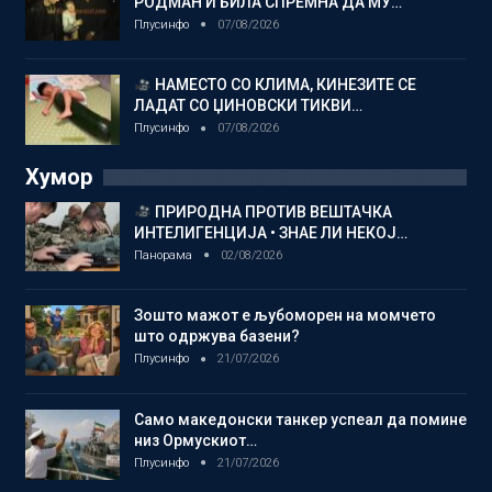
РОДМАН И БИЛА СПРЕМНА ДА МУ…
Плусинфо
07/08/2026
НАМЕСТО СО КЛИМА, КИНЕЗИТЕ СЕ
ЛАДАТ СО ЏИНОВСКИ ТИКВИ…
Плусинфо
07/08/2026
Хумор
ПРИРОДНА ПРОТИВ ВЕШТАЧКА
ИНТЕЛИГЕНЦИЈА • ЗНАЕ ЛИ НЕКОЈ…
Панорама
02/08/2026
Зошто мажот е љубоморен на момчето
што одржува базени?
Плусинфо
21/07/2026
Само македонски танкер успеал да помине
низ Ормускиот…
Плусинфо
21/07/2026