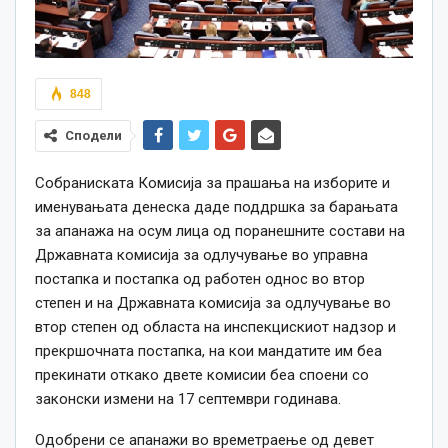
848
Сподели
Собраниската Комисија за прашања на изборите и
именувањата денеска даде поддршка за барањата
за апанажа на осум лица од поранешните состави на
Државната комисија за одлучување во управна
постапка и постапка од работен однос во втор
степен и на Државната комисија за одлучување во
втор степен од областа на инспекцискиот надзор и
прекршочната постапка, на кои мандатите им беа
прекинати откако двете комисии беа споени со
законски измени на 17 септември годинава.
Одобрени се апанажи во времетраење од девет