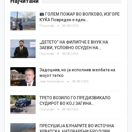
Најчитани
ГОЛЕМ ПОЖАР ВО ВОЛКОВО, ИЗГОРЕ
КУЌА Повреден е еден…
Плусинфо
08/08/2026
„ДЕТЕТО“ НА ФИЛИПЧЕ Е ВНУК НА
ЗАЕВИ, УСЛОВНО ОСУДЕН НА…
Плусинфо
08/08/2026
Задоцнив, но ја исполнив желбата на
мојот татко
Јове Кекеновски
08/08/2026
ТРЕТО ВОЗИЛО ГО ПРЕДИЗВИКАЛО
СУДИРОТ ВО КОЈ ЗАГИНА…
Плусинфо
08/08/2026
ПРЕСУШИЈА БУНАРИТЕ ВО ИСТОЧНА
ХРВАТСКА, НАТОВАРЕНИ БРОДОВИ…