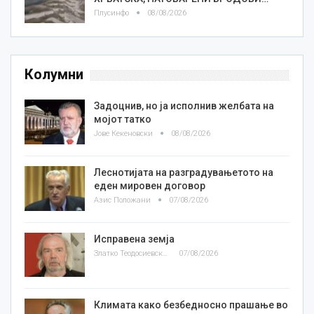
Плусинфо
08/08/2026
Колумни
Задоцнив, но ја исполнив желбата на
мојот татко
Јове Кекеновски
08/08/2026
Леснотијата на разградувањетото на
еден мировен договор
Азис Положани
07/08/2026
Исправена земја
Златко Теодосиевски
07/08/2026
Климата како безбедносно прашање во