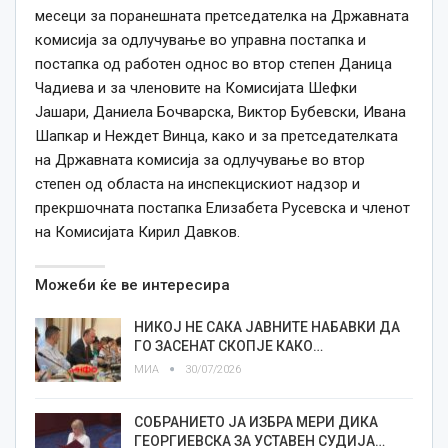
месеци за поранешната претседателка на Државната
комисија за одлучување во управна постапка и
постапка од работен однос во втор степен Даница
Чадиева и за членовите на Комисијата Шефки
Јашари, Даниела Бочварска, Виктор Бубевски, Ивана
Шапкар и Неждет Винца, како и за претседателката
на Државната комисија за одлучување во втор
степен од областа на инспекцискиот надзор и
прекршочната постапка Елизабета Русевска и членот
на Комисијата Кирил Давков.
Можеби ќе ве интересира
НИКОЈ НЕ САКА ЈАВНИТЕ НАБАВКИ ДА
ГО ЗАСЕНАТ СКОПЈЕ КАКО…
МИА
30/07/2026
СОБРАНИЕТО ЈА ИЗБРА МЕРИ ДИКА
ГЕОРГИЕВСКА ЗА УСТАВЕН СУДИЈА…