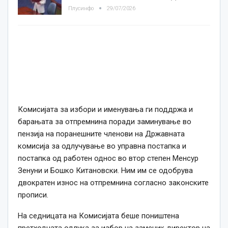
Плусинфо
29/07/2026
Комисијата за избори и именувања ги поддржа и
барањата за отпремнина поради заминување во
пензија на поранешните членови на Државната
комисија за одлучување во управна постапка и
постапка од работен однос во втор степен Менсур
Зенуни и Бошко Китановски. Ним им се одобрува
двократен износ на отпремнина согласно законските
прописи.
На седницата на Комисијата беше поништена