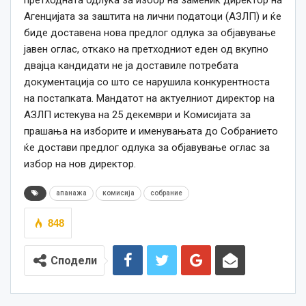
претходната одлука за избор на заменик директор на
Агенцијата за заштита на лични податоци (АЗЛП) и ќе
биде доставена нова предлог одлука за објавување
јавен оглас, откако на претходниот еден од вкупно
двајца кандидати не ја доставилe потребата
документација со што се нарушила конкурентноста
на постапката. Мандатот на актуелниот директор на
АЗЛП истекува на 25 декември и Комисијата за
прашања на изборите и именувањата до Собранието
ќе достави предлог одлука за објавување оглас за
избор на нов директор.
апанажа
комисија
собрание
848
Сподели