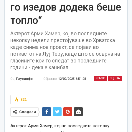
го изедов додека беше
топло“
Актерот Арми Хамер, кој во последните
неколку недели престојуваше во Хрватска
каде снима нов проект, се појави во
поткастот на Луј Теру, каде што се осврна на
гласините кои го следат во последните
години - дека е канибал.
ИЗБОР
СЦЕНА
Објавено
12/02/2025 6:51:03
Од
Плусинфо
821
Сподели
Актерот Арми Хамер, кој во последните неколку