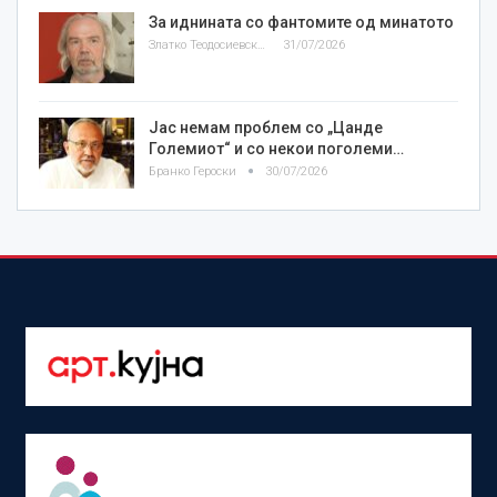
За иднината со фантомите од минатото
Златко Теодосиевски
31/07/2026
Јас немам проблем со „Цанде
Големиот“ и со некои поголеми…
Бранко Героски
30/07/2026