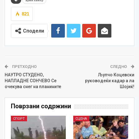
арми хамер
821
Сподели
ПРЕТХОДНО
СЛЕДНО
НАУТРО СТУДЕНО,
Љупчо Коцевски
НАПЛАДНЕ СОНЧЕВО Се
руководеќи кадар а ла
очекува снег на планините
Шојиќ!
Поврзани содржини
СПОРТ
СЦЕНА