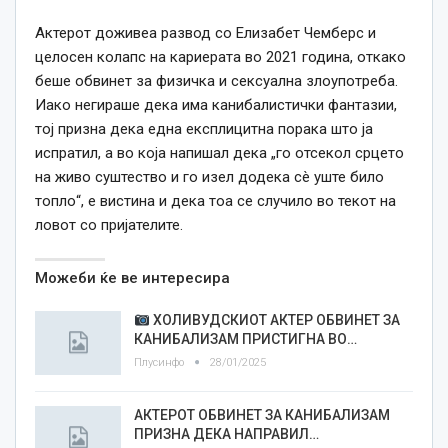
Актерот доживеа развод со Елизабет Чемберс и
целосен колапс на кариерата во 2021 година, откако
беше обвинет за физичка и сексуална злоупотреба.
Иако негираше дека има канибалистички фантазии,
тој призна дека една експлицитна порака што ја
испратил, а во која напишал дека „го отсекол срцето
на живо суштество и го изел додека сè уште било
топло“, е вистина и дека тоа се случило во текот на
ловот со пријателите.
Можеби ќе ве интересира
ХОЛИВУДСКИОТ АКТЕР ОБВИНЕТ ЗА
КАНИБАЛИЗАМ ПРИСТИГНА ВО…
Плусинфо
28/01/2025
АКТЕРОТ ОБВИНЕТ ЗА КАНИБАЛИЗАМ
ПРИЗНА ДЕКА НАПРАВИЛ…