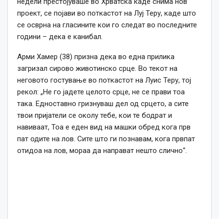
недели престојуваше во Хрватска каде снима нов
проект, се појави во поткастот на Луј Теру, каде што
се осврна на гласините кои го следат во последните
години – дека е канибал.
Арми Хамер (38) призна дека во една прилика
загризал сирово животинско срце. Во текот на
неговото гостување во поткастот на Луис Теру, тој
рекол: „Не го јадете целото срце, не се прави тоа
така. Едноставно гризнуваш дел од срцето, а сите
твои пријатели се околу тебе, кои те бодрат и
навиваат, Тоа е еден вид на машки обред кога прв
пат одите на лов. Сите што ги познавам, кога првпат
отидоа на лов, мораа да направат нешто слично“.