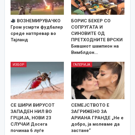
ВОЗНЕМИРУВАЧКО
БОРИС БЕКЕР СО
Гром усмрти фудбалер
СОПРУГАТА И
среде натпревар во
СИНОВИТЕ ОД
Тајланд
ПРЕТХОДНИТЕ ВРСКИ
Бившиот шампион на
Вимблдон…
ИЗБОР
ГАЛЕРИЈА
СЕ ШИРИ ВИРУСОТ
СЕМЕЈСТВОТО Е
ЗАПАДЕН НИЛ ВО
ЗАГРИЖЕНО ЗА
ГРЦИЈА, НОВИ 23
АРИАНА ГРАНДЕ „Не е
СЛУЧАИ Досега
добро, ја молевме да
починаа 6 луѓе
застане“