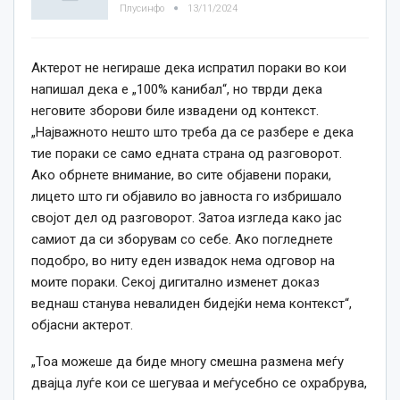
Плусинфо
13/11/2024
Актерот не негираше дека испратил пораки во кои
напишал дека е „100% канибал“, но тврди дека
неговите зборови биле извадени од контекст.
„Најважното нешто што треба да се разбере е дека
тие пораки се само едната страна од разговорот.
Ако обрнете внимание, во сите објавени пораки,
лицето што ги објавило во јавноста го избришало
својот дел од разговорот. Затоа изгледа како јас
самиот да си зборувам со себе. Ако погледнете
подобро, во ниту еден извадок нема одговор на
моите пораки. Секој дигитално изменет доказ
веднаш станува невалиден бидејќи нема контекст“,
објасни актерот.
„Тоа можеше да биде многу смешна размена меѓу
двајца луѓе кои се шегуваа и меѓусебно се охрабрува,