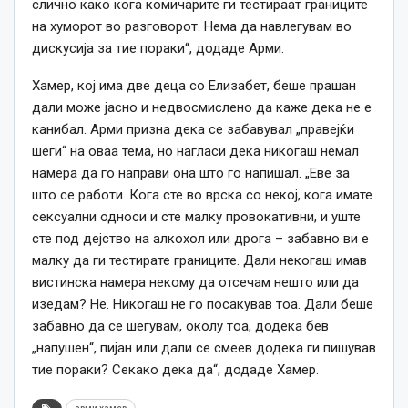
слично како кога комичарите ги тестираат границите
на хуморот во разговорот. Нема да навлегувам во
дискусија за тие пораки“, додаде Арми.
Хамер, кој има две деца со Елизабет, беше прашан
дали може јасно и недвосмислено да каже дека не е
канибал. Арми призна дека се забавувал „правејќи
шеги“ на оваа тема, но нагласи дека никогаш немал
намера да го направи она што го напишал. „Еве за
што се работи. Кога сте во врска со некој, кога имате
сексуални односи и сте малку провокативни, и уште
сте под дејство на алкохол или дрога – забавно ви е
малку да ги тестирате границите. Дали некогаш имав
вистинска намера некому да отсечам нешто или да
изедам? Не. Никогаш не го посакував тоа. Дали беше
забавно да се шегувам, околу тоа, додека бев
„напушен“, пијан или дали се смеев додека ги пишував
тие пораки? Секако дека да“, додаде Хамер.