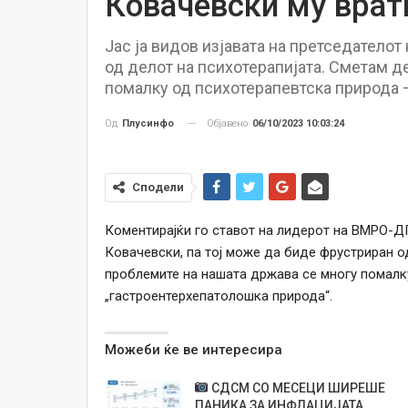
Ковачевски му врат
Јас ја видов изјавата на претседатело
од делот на психотерапијата. Сметам д
помалку од психотерапевтска природа 
Објавено
06/10/2023 10:03:24
Од
Плусинфо
Сподели
Коментирајќи го ставот на лидерот на ВМРО-Д
Ковачевски, па тој може да биде фрустриран о
проблемите на нашата држава
се
многу помалку
„гастроентерхепатолошка природа“.
Можеби ќе ве интересира
СДСМ СО МЕСЕЦИ ШИРЕШЕ
ПАНИКА ЗА ИНФЛАЦИЈАТА