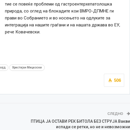
тие
се
повеќе проблеми од гастроентерхепатолошка
природа, со оглед на блокадите кои ВМРО-ДПМНЕ ги
прави во Собранието и во носењето на одлуките за
интеграција на нашите граѓани и на нашата држава во ЕУ,
рече Ковачевски.
ројд
Христијан Мицкоски
506
СЛЕДНО
ПТИЦА ЈА ОСТАВИ РЕК БИТОЛА БЕЗ СТРУЈА Вакви
испади се ретки, но не и невозможни