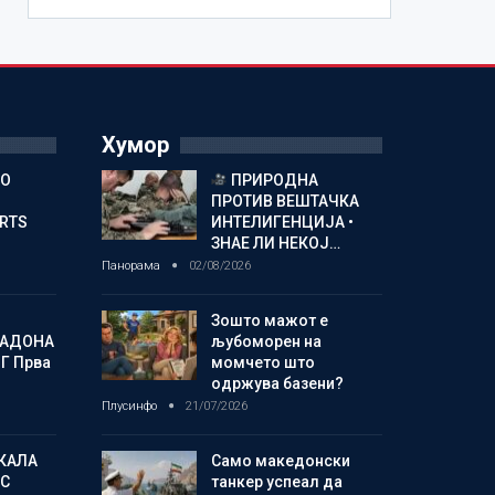
Хумор
ГО
ПРИРОДНА
ПРОТИВ ВЕШТАЧКА
ORTS
ИНТЕЛИГЕНЦИЈА •
ЗНАЕ ЛИ НЕКОЈ…
Панорама
02/08/2026
Зошто мажот е
МАДОНА
љубоморен на
Г Прва
момчето што
одржува базени?
Плусинфо
21/07/2026
КАЛА
Само македонски
С
танкер успеал да