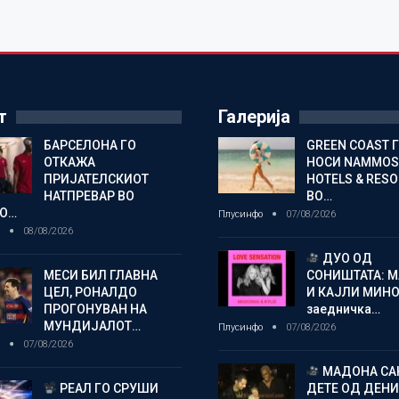
т
Галерија
БАРСЕЛОНА ГО
GREEN COAST 
ОТКАЖА
НОСИ NAMMOS
ПРИЈАТЕЛСКИОТ
HOTELS & RES
НАТПРЕВАР ВО
ВО…
О…
Плусинфо
07/08/2026
о
08/08/2026
ДУО ОД
МЕСИ БИЛ ГЛАВНА
СОНИШТАТА: 
ЦЕЛ, РОНАЛДО
И КАЈЛИ МИНО
ПРОГОНУВАН НА
заедничка…
МУНДИЈАЛОТ…
Плусинфо
07/08/2026
о
07/08/2026
МАДОНА СА
РЕАЛ ГО СРУШИ
ДЕТЕ ОД ДЕНИ