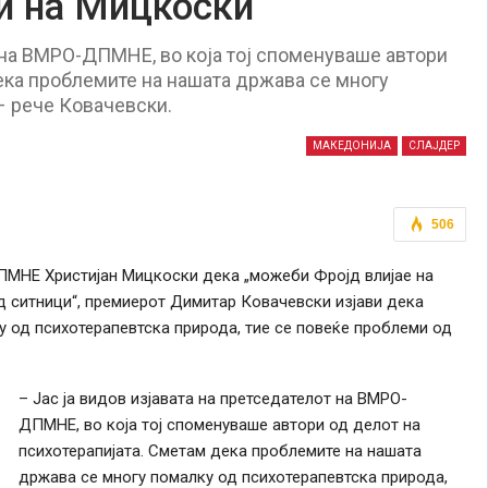
и на Мицкоски
т на ВМРО-ДПМНЕ, во која тој споменуваше автори
ека проблемите на нашата држава се многу
– рече Ковачевски.
МАКЕДОНИЈА
СЛАЈДЕР
506
ПМНЕ Христијан Мицкоски дека „можеби Фројд влијае на
д ситници“, премиерот Димитар Ковачевски изјави дека
 од психотерапевтска природа, тие
се
повеќе проблеми од
– Јас ја видов изјавата на претседателот на ВМРО-
ДПМНЕ, во која тој споменуваше автори од делот на
психотерапијата. Сметам дека проблемите на нашата
држава
се
многу помалку од психотерапевтска природа,