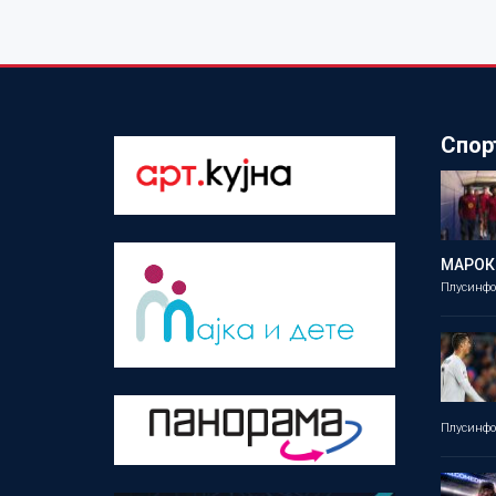
Спор
МАРОК
Плусинф
Плусинф