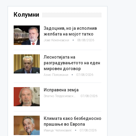
Колумни
Задоцнив, но ја исполнив
желбата на мојот татко
Јове Кекеновски
08/08/2026
Леснотијата на
разградувањетото на еден
мировен договор
Азис Положани
07/08/2026
Исправена земја
Златко Теодосиевски
07/08/2026
Климата како безбедносно
прашање во Европа
Ивица Челиковиќ
07/08/2026