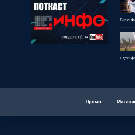
Плусинф
Плусинф
Промо
Магази