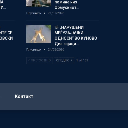
ЛА
помине низ
МУ…
Ормускиот…
Плусинфо
21/07/2026
О
„НАРУШЕНИ
ИТЕ СЕ
МЕЃУЗАЈАЧКИ
НОВСКИ
ОДНОСИ“ ВО КУНОВО
Два зајаци…
Плусинфо
24/05/2026
ПРЕТХОДНО
СЛЕДНО
1 of 169
р
Контакт