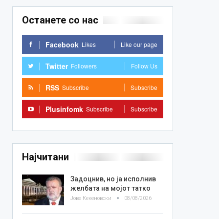
Останете со нас
Facebook
Likes
Like our page
Twitter
Followers
Follow Us
RSS
Subscribe
Subscribe
Plusinfomk
Subscribe
Subscribe
Најчитани
Задоцнив, но ја исполнив
желбата на мојот татко
Јове Кекеновски
08/08/2026