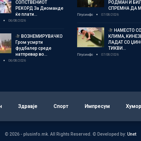
СОПСТВЕНИОТ
РОДМАН И БИ
РЕКОРД За Диоманде
СПРЕМНА ДА 
ќе плати…
Плусинфо
07/08/2026
о
06/08/2026
НАМЕСТО С
ВОЗНЕМИРУВАЧКО
КЛИМА, КИНЕЗ
Гром усмрти
ЛАДАТ СО ЏИ
фудбалер среде
ТИКВИ…
натпревар во…
Плусинфо
07/08/2026
о
06/08/2026
н
Здравје
Спорт
Импресум
Хумо
© 2026 - plusinfo.mk. All Rights Reserved.
© Developed by:
Unet