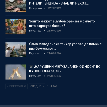
ИНТЕЛИГЕНЦИЈА • ЗНАЕ ЛИ НЕКОЈ…
Панорама
02/08/2026
Зошто мажот е љубоморен на момчето
што одржува базени?
Плусинфо
21/07/2026
Само македонски танкер успеал да помине
низ Ормускиот…
Плусинфо
21/07/2026
„НАРУШЕНИ МЕЃУЗАЈАЧКИ ОДНОСИ“ ВО
КУНОВО Два зајаци…
Плусинфо
24/05/2026
ПРЕТХОДНО
СЛЕДНО
1 of 169