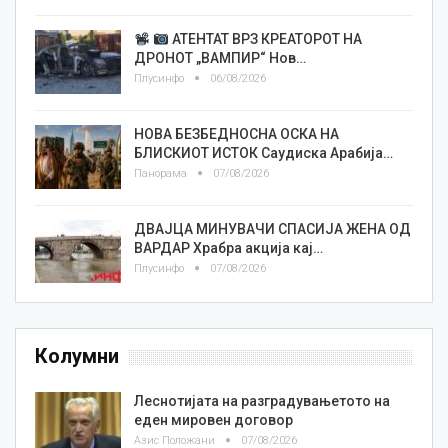
АТЕНТАТ ВРЗ КРЕАТОРОТ НА
ДРОНОТ „ВАМПИР“ Нов…
Плусинфо
06/08/2026
НОВА БЕЗБЕДНОСНА ОСКА НА
БЛИСКИОТ ИСТОК Саудиска Арабија…
Панорама
07/08/2026
ДВАЈЦА МИНУВАЧИ СПАСИЈА ЖЕНА ОД
ВАРДАР Храбра акција кај…
Плусинфо
07/08/2026
Колумни
Леснотијата на разградувањетото на
еден мировен договор
Азис Положани
07/08/2026