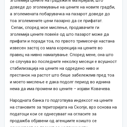
зголемија цените на градежите материјали, што
доведе до зголемување на цените на новите градби,
а зголемената побарувачка на пазарот доведе до
тоа зголемените цени пазарно да се прифатат.
Сепак, според мое мислење, продавачите ги
зголемија цените повеќе од што пазарот може да
прифати и поради тоа, по првото тримесечје настана
извесен застој со мала корекција на цените во
правец на нивно намалување. Според мене, она што
се случува во последните неколку месеци е всушност
стабилизација на цените на одредено ниво и
престанок на растот што беше забележлив пред тоа
и моето мислење е дака подолг период во иднина
нема да има промени во цените – изјави Ковачева.
Народната банка го подготвува индексот на цените
на становите за територијата на Скопје, врз основа на
податоци кои се однесуваат на огласите за
продажба објавени од агенциите коишто се