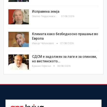
Исправена земја
Златко Теодосиевски
07/08/2026
Климата како безбедносно прашање во
Европа
Ивица Челиковиќ
07/08/2026
СДСМ е задолжен за лаги и за спинови,
но вистинското…
Бранко Героски
06/08/2026