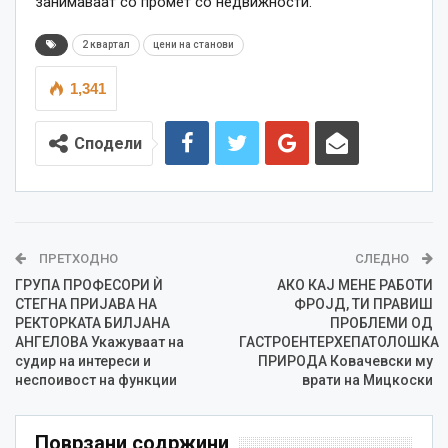
занимаваат со промет со недвижности.
2 квартал
цени на станови
1,341
Сподели
ПРЕТХОДНО
СЛЕДНО
ГРУПА ПРОФЕСОРИ Ѝ
АКО КАЈ МЕНЕ РАБОТИ
СТЕГНА ПРИЈАВА НА
ФРОЈД, ТИ ПРАВИШ
РЕКТОРКАТА БИЛЈАНА
ПРОБЛЕМИ ОД
АНГЕЛОВА Укажуваат на
ГАСТРОЕНТЕРХЕПАТОЛОШКА
судир на интереси и
ПРИРОДА Ковачевски му
неспоивост на функции
врати на Мицкоски
Поврзани содржини