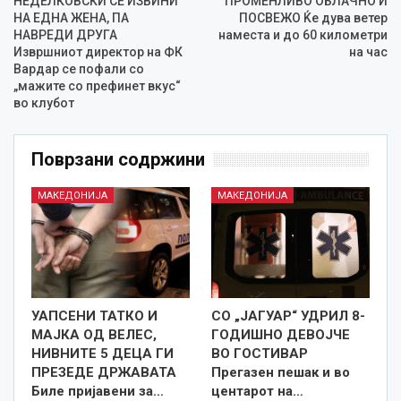
НЕДЕЛКОВСКИ СЕ ИЗВИНИ
ПРОМЕНЛИВО ОБЛАЧНО И
НА ЕДНА ЖЕНА, ПА
ПОСВЕЖО Ќе дува ветер
НАВРЕДИ ДРУГА
наместа и до 60 километри
Извршниот директор на ФК
на час
Вардар се пофали со
„мажите со префинет вкус“
во клубот
Поврзани содржини
МАКЕДОНИЈА
МАКЕДОНИЈА
УАПСЕНИ ТАТКО И
СО „ЈАГУАР“ УДРИЛ 8-
МАЈКА ОД ВЕЛЕС,
ГОДИШНО ДЕВОЈЧЕ
НИВНИТЕ 5 ДЕЦА ГИ
ВО ГОСТИВАР
ПРЕЗЕДЕ ДРЖАВАТА
Прегазен пешак и во
Биле пријавени за…
центарот на…