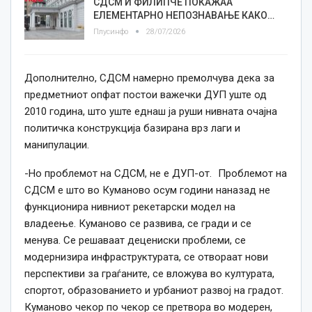
СДСМ И ФИЛИПЧЕ ПОКАЖАА
ЕЛЕМЕНТАРНО НЕПОЗНАВАЊЕ КАКО…
Плусинфо
28/07/2026
Дополнително, СДСМ намерно премолчува дека за
предметниот опфат постои важечки ДУП уште од
2010 година, што уште еднаш ја руши нивната очајна
политичка конструкција базирана врз лаги и
манипулации.
-Но проблемот на СДСМ, не е ДУП-от. Проблемот на
СДСМ е што во Куманово осум години наназад не
функционира нивниот рекетарски модел на
владеење. Куманово се развива, се гради и се
менува. Се решаваат децениски проблеми, се
модернизира инфраструктурата, се отвораат нови
перспективи за граѓаните, се вложува во културата,
спортот, образованието и урбаниот развој на градот.
Куманово чекор по чекор се претвора во модерен,