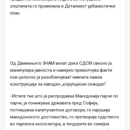
општината го променила и Деталниот урбанистички
план.
Од Движењето ЗНАМ велат дека СДСМ свесно ја
манипулира јавноста и намерно премолчува факти
кои целосно ја разобличуваат нивната лажна
конструкција за наводен „корупциски скандал“.
-Истите тие што ја распродаваа Македонија парче по
парче, ја понижуваа државата пред Софија,
потпишуваа капитулантски договори, го нарушија
македонското достоинство, го претворија судството
во партиска експозитура, а тендерите во семејна