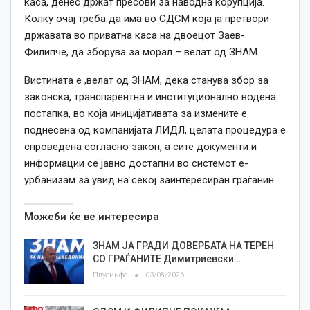
каса, денес држат пресови за наводна корупција.
Колку очај треба да има во СДСМ која ја претвори
државата во приватна каса на двоецот Заев-
Филипче, да зборува за морал – велат од ЗНАМ.
Вистината е ,велат од ЗНАМ, дека станува збор за
законска, транспарентна и институционално водена
постапка, во која иницијативата за измените е
поднесена од компанијата ЛИДЛ, целата процедура е
спроведена согласно закон, а сите документи и
информации се јавно достапни во системот е-
урбанизам за увид на секој заинтересиран граѓанин.
Можеби ќе ве интересира
ЗНАМ ЈА ГРАДИ ДОВЕРБАТА НА ТЕРЕН
СО ГРАЃАНИТЕ Димитриевски…
Плусинфо
03/08/2026