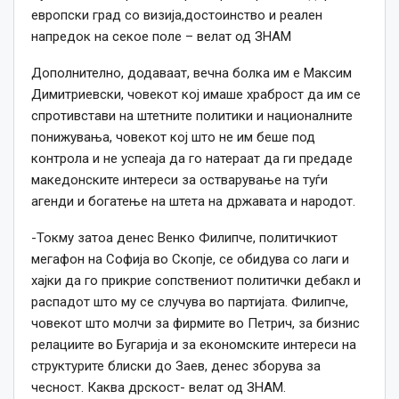
европски град со визија,достоинство и реален
напредок на секое поле – велат од ЗНАМ
Дополнително, додаваат, вечна болка им е Максим
Димитриевски, човекот кој имаше храброст да им се
спротивстави на штетните политики и националните
понижувања, човекот кој што не им беше под
контрола и не успеаја да го натераат да ги предаде
македонските интереси за остварување на туѓи
агенди и богатење на штета на државата и народот.
-Токму затоа денес Венко Филипче, политичкиот
мегафон на Софија во Скопје, се обидува со лаги и
хајки да го прикрие сопствениот политички дебакл и
распадот што му се случува во партијата. Филипче,
човекот што молчи за фирмите во Петрич, за бизнис
релациите во Бугарија и за економските интереси на
структурите блиски до Заев, денес зборува за
чесност. Каква дрскост- велат од ЗНАМ.