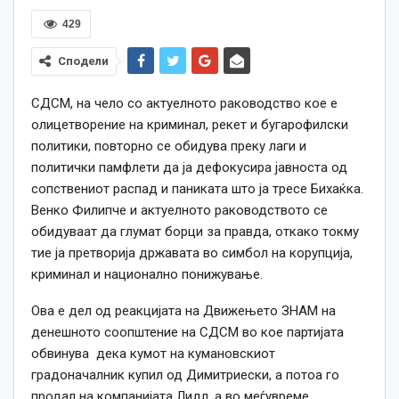
429
Сподели
СДСМ, на чело со актуелното раководство кое е
олицетворение на криминал, рекет и бугарофилски
политики, повторно се обидува преку лаги и
политички памфлети да ја дефокусира јавноста од
сопствениот распад и паниката што ја тресе Бихаќка.
Венко Филипче и актуелното раководството се
обидуваат да глумат борци за правда, откако токму
тие ја претворија државата во симбол на корупција,
криминал и национално понижување.
Ова е дел од реакцијата на Движењето ЗНАМ на
денешното соопштение на СДСМ во кое партијата
обвинува дека кумот на кумановскиот
градоначалник купил од Димитриески, а потоа го
продал на компанијата Лидл, а во меѓувреме