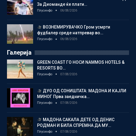
За Диоманде ќе плати…
Плусинфо
06/08/2026
ВОЗНЕМИРУВАЧКО Гром усмрти
фудбалер среде натпревар во…
Плусинфо
06/08/2026
Галерија
GREEN COAST ГО НОСИ NAMMOS HOTELS &
RESORTS ВО…
Плусинфо
07/08/2026
ДУО ОД СОНИШТАТА: МАДОНА И КАЈЛИ
МИНОГ Прва заедничка…
Плусинфо
07/08/2026
МАДОНА САКАЛА ДЕТЕ ОД ДЕНИС
РОДМАН И БИЛА СПРЕМНА ДА МУ…
Плусинфо
07/08/2026