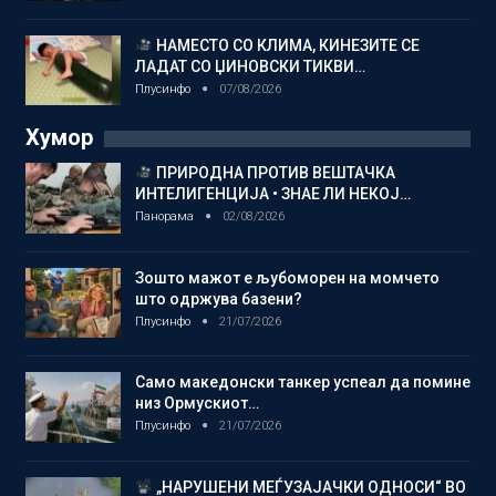
НАМЕСТО СО КЛИМА, КИНЕЗИТЕ СЕ
ЛАДАТ СО ЏИНОВСКИ ТИКВИ…
Плусинфо
07/08/2026
Хумор
ПРИРОДНА ПРОТИВ ВЕШТАЧКА
ИНТЕЛИГЕНЦИЈА • ЗНАЕ ЛИ НЕКОЈ…
Панорама
02/08/2026
Зошто мажот е љубоморен на момчето
што одржува базени?
Плусинфо
21/07/2026
Само македонски танкер успеал да помине
низ Ормускиот…
Плусинфо
21/07/2026
„НАРУШЕНИ МЕЃУЗАЈАЧКИ ОДНОСИ“ ВО