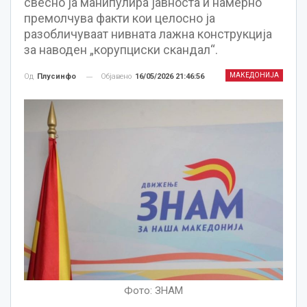
свесно ја манипулира јавноста и намерно
премолчува факти кои целосно ја
разобличуваат нивната лажна конструкција
за наводен „корупциски скандал“.
МАКЕДОНИЈА
Објавено
16/05/2026 21:46:56
Од
Плусинфо
Фото: ЗНАМ