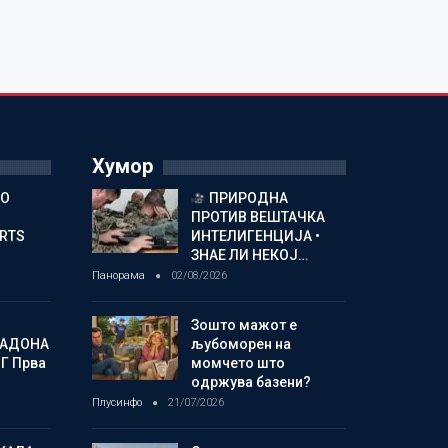
Хумор
ГО
ПРИРОДНА
ПРОТИВ ВЕШТАЧКА
ORTS
ИНТЕЛИГЕНЦИЈА •
ЗНАЕ ЛИ НЕКОЈ…
Панорама
02/08/2026
Зошто мажот е
МАДОНА
љубоморен на
Г Прва
момчето што
одржува базени?
Плусинфо
21/07/2026