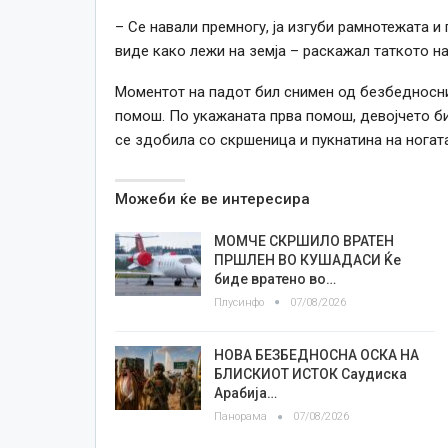
– Се навали премногу, ја изгуби рамнотежата и 
виде како лежи на земја – раскажал таткото на
Моментот на падот бил снимен од безбедносни
помош. По укажаната прва помош, девојчето б
се здобила со скршеница и пукнатина на ногата
Можеби ќе ве интересира
МОМЧЕ СКРШИЛО ВРАТЕН
ПРШЛЕН ВО КУШАДАСИ Ќе
биде вратено во…
Плусинфо
07/08/2026
НОВА БЕЗБЕДНОСНА ОСКА НА
БЛИСКИОТ ИСТОК Саудиска
Арабија…
Панорама
07/08/2026