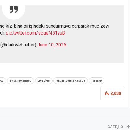
ç kız, bina girişindeki sundurmaya çarparak mucizevi
dı.
pic.twitter.com/scgeN51yuD
 (@darkwebhaber)
June 10, 2026
ош
вирално видео
девојче
екрин дениз караџа
јурегир
2,638
СЛЕДНО