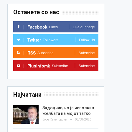
Останете со нас
Facebook
Likes
Like our page
Twitter
Followers
Follow Us
RSS
Subscribe
Subscribe
Plusinfomk
Subscribe
Subscribe
Најчитани
Задоцнив, но ја исполнив
желбата на мојот татко
Јове Кекеновски
08/08/2026