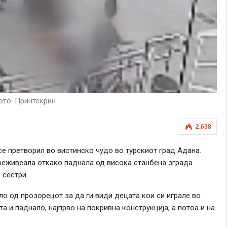
то: Принтскрин
2,638
се претворил во вистинско чудо во турскиот град Адана.
еживеала откако паднала од висока станбена зграда
 сестри.
ло од прозорецот за да ги види децата кои си играле во
а и паднало, најпрво на покривна конструкција, а потоа и на