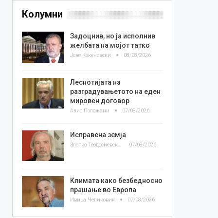
Колумни
Задоцнив, но ја исполнив
желбата на мојот татко
Јове Кекеновски
08/08/2026
Леснотијата на
разградувањетото на еден
мировен договор
Азис Положани
07/08/2026
Исправена земја
Златко Теодосиевски
07/08/2026
Климата како безбедносно
прашање во Европа
Ивица Челиковиќ
07/08/2026