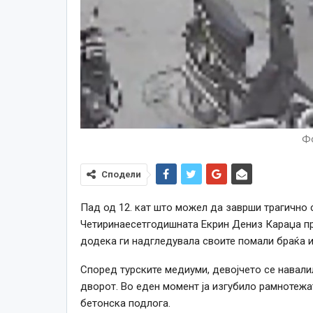
Фо
Сподели
Пад од 12. кат што можел да заврши трагично 
Четиринаесетгодишната Екрин Дениз Караџа пр
додека ги надгледувала своите помали браќа и
Според турските медиуми, девојчето се навали
дворот. Во еден момент ја изгубило рамнотежат
бетонска подлога.