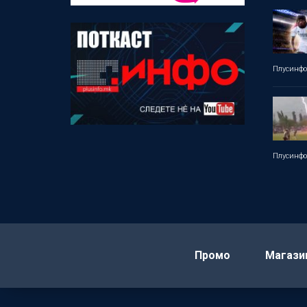
Плусинф
Плусинф
Промо
Магази