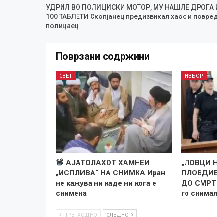
УДРИЛ ВО ПОЛИЦИСКИ МОТОР, МУ НАШЛЕ ДРОГА 
100 ТАБЛЕТИ Скопјанец предизвикал хаос и повре
полицаец
Поврзани содржини
СВЕТ
ИЗБОР
АЈАТОЛАХОТ ХАМНЕИ
„ЛОВЦИ 
„ИСПЛИВА“ НА СНИМКА Иран
ПЛОВДИВ
не кажува ни каде ни кога е
ДО СМРТ 
снименa
го снима
ПРЕТХОДНО
СЛЕДНО