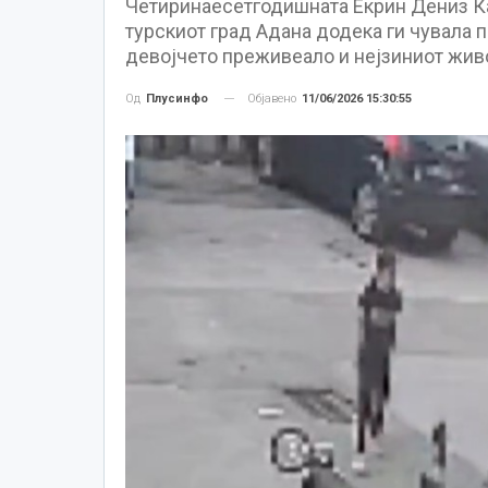
Четиринаесетгодишната Екрин Дениз Кар
турскиот град Адана додека ги чувала п
девојчето преживеало и нејзиниот живо
Објавено
11/06/2026 15:30:55
Од
Плусинфо