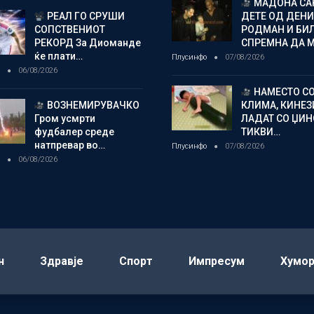
МАДОНА СА
РЕАЛ ГО СРУШИ
ДЕТЕ ОД ДЕНИ
СОПСТВЕНИОТ
РОДМАН И БИ
РЕКОРД За Диоманде
СПРЕМНА ДА 
ќе плати…
Плусинфо
07/08/2026
о
06/08/2026
НАМЕСТО С
ВОЗНЕМИРУВАЧКО
КЛИМА, КИНЕЗ
Гром усмрти
ЛАДАТ СО ЏИ
фудбалер среде
ТИКВИ…
натпревар во…
Плусинфо
07/08/2026
о
06/08/2026
н
Здравје
Спорт
Импресум
Хумо