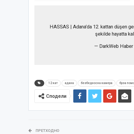
HASSAS | Adana’da 12. kattan düşen gen
şekilde hayatta kal
— DarkWeb Haber
12 кат
адана
безбедносна камера
брза пом
Сподели
ПРЕТХОДНО