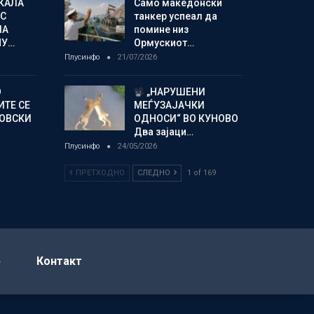
КАЛА
Само македонски
С
танкер успеал да
ЛА
помине низ
МУ…
Ормускиот…
Плусинфо
21/07/2026
О
„НАРУШЕНИ
ИТЕ СЕ
МЕЃУЗАЈАЧКИ
НОВСКИ
ОДНОСИ“ ВО КУНОВО
Два зајаци…
Плусинфо
24/05/2026
ПРЕТХОДНО
СЛЕДНО
1 of 169
р
Контакт