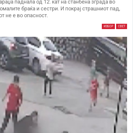
аџа паднала од 12. кат на станбена зграда во
омалите браќа и сестри. И покрај страшниот пад,
т не е во опасност.
ИЗБОР
СВЕТ