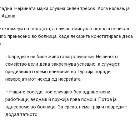
падна. Нејзината мајка слушна силен тресок. Кога излезе, ја
 Адана.
те камери на зградата, а случаен минувач веднаш повикал
ило пренесено во болница, каде лекарите констатирале дека
.
Повредите не биле животозагрозувачки. Нејзиното
семејство вели дека закрепнува успешно, а случајот
предизвика големо внимание во Турција поради
неверојатниот исход од несреќата.
– Нашите соседи, кои случајно беа здравствени
работници, веднаш ѝ пружија прва помош. Потоа ја
однесовме во болница. За среќа, нема трајни повреди –
додал таткото.