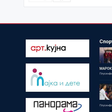
Спор
МАРОК
Плусинф
Плусинф