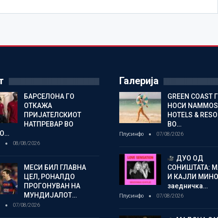
т
Галерија
БАРСЕЛОНА ГО
GREEN COAST 
ОТКАЖА
НОСИ NAMMOS
ПРИЈАТЕЛСКИОТ
HOTELS & RES
НАТПРЕВАР ВО
ВО…
О…
Плусинфо
07/08/2026
о
08/08/2026
ДУО ОД
МЕСИ БИЛ ГЛАВНА
СОНИШТАТА: 
ЦЕЛ, РОНАЛДО
И КАЈЛИ МИНО
ПРОГОНУВАН НА
заедничка…
МУНДИЈАЛОТ…
Плусинфо
07/08/2026
о
07/08/2026