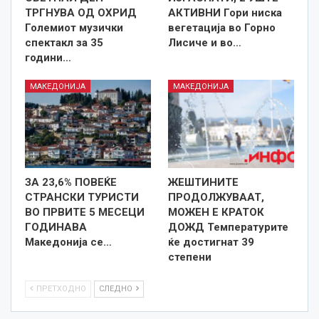
ТРГНУВА ОД ОХРИД
АКТИВНИ Гори ниска
Големиот музички
вегетација во Горно
спектакл за 35
Лисиче и во…
години…
МАКЕДОНИЈА
МАКЕДОНИЈА
ЗА 23,6% ПОВЕЌЕ
ЖЕШТИНИТЕ
СТРАНСКИ ТУРИСТИ
ПРОДОЛЖУВААТ,
ВО ПРВИТЕ 5 МЕСЕЦИ
МОЖЕН Е КРАТОК
ГОДИНАВА
ДОЖД Температурите
Македонија се…
ќе достигнат 39
степени
ПРЕТХОДНО
СЛЕДНО