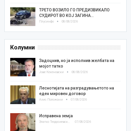
ТРЕТО ВОЗИЛО ГО ПРЕДИЗВИКАЛО
СУДИРОТ ВО КОЈ ЗАГИНА…
Плусинфо
08/08/2026
Колумни
Задоцнив, но ја исполнив желбата на
мојот татко
Јове Кекеновски
08/08/2026
Леснотијата на разградувањетото на
еден мировен договор
Азис Положани
07/08/2026
Исправена земја
Златко Теодосиевски
07/08/2026