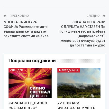
ПРЕТХОДНО
СЛЕДНО
МОСКВА ЈА ИСКАРА
ЛОГА ЈА ПОЗДРАВИ
СОФИЈА Размислете уште
ОДЛУКАТА НА УСТАВЕН По
еднаш дали ќе ги дадете
поништувањето на графата
ракетните системи на Киев
„националност“,
министерот очекува судот
да постапува ажурно
Поврзани содржини
СЛАЈДЕР
МАКЕДОНИЈА
КАРАВАНОТ „СИЛНО
22 ПОЖАРИ
СВЕТНАЛ ДЕН“
ИЗГАСНАТИ, 2 УШТЕ