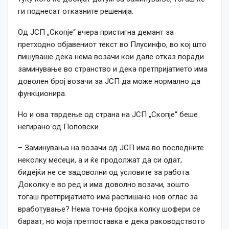
ги поднесат отказните решенија.
Од ЈСП „Скопје“ вчера пристигна демант за
претходно објавениот текст во Плусинфо, во кој што
пишуваше дека нема возачи кои дале отказ поради
заминување во странство и дека претпријатието има
доволен број возачи за ЈСП да може нормално да
функционира.
Но и ова тврдење од страна на ЈСП „Скопје“ беше
негирано од Поповски.
– Заминувања на возачи од ЈСП има во последните
неколку месеци, а и ќе продолжат да си одат,
бидејќи не
се
задоволни од условите за работа.
Доколку е во ред и има доволно возачи, зошто
тогаш претпријатието има распишано нов оглас за
вработување? Нема точна бројка колку шофери
се
бараат, но моја претпоставка е дека раководството