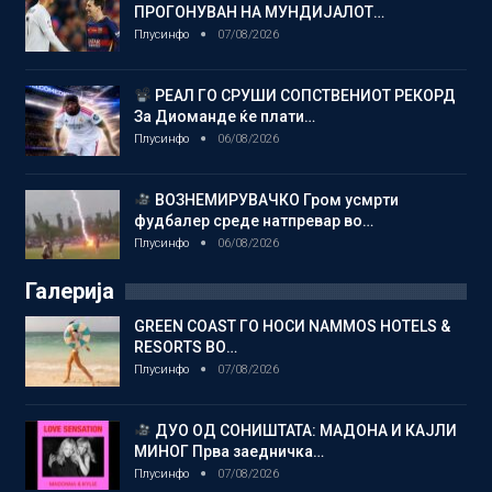
ПРОГОНУВАН НА МУНДИЈАЛОТ…
Плусинфо
07/08/2026
РЕАЛ ГО СРУШИ СОПСТВЕНИОТ РЕКОРД
За Диоманде ќе плати…
Плусинфо
06/08/2026
ВОЗНЕМИРУВАЧКО Гром усмрти
фудбалер среде натпревар во…
Плусинфо
06/08/2026
Галерија
GREEN COAST ГО НОСИ NAMMOS HOTELS &
RESORTS ВО…
Плусинфо
07/08/2026
ДУО ОД СОНИШТАТА: МАДОНА И КАЈЛИ
МИНОГ Прва заедничка…
Плусинфо
07/08/2026