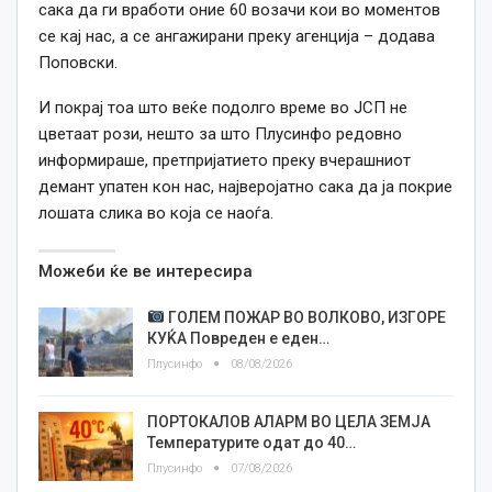
сака да ги вработи оние 60 возачи кои во моментов
се
кај нас, а
се
ангажирани преку агенција – додава
Поповски.
И покрај тоа што веќе подолго време во ЈСП не
цветаат рози, нешто за што Плусинфо редовно
информираше, претпријатието преку вчерашниот
демант упатен кон нас, најверојатно сака да ја покрие
лошата слика во која
се
наоѓа.
Можеби ќе ве интересира
ГОЛЕМ ПОЖАР ВО ВОЛКОВО, ИЗГОРЕ
КУЌА Повреден е еден…
Плусинфо
08/08/2026
ПОРТОКАЛОВ АЛАРМ ВО ЦЕЛА ЗЕМЈА
Температурите одат до 40…
Плусинфо
07/08/2026