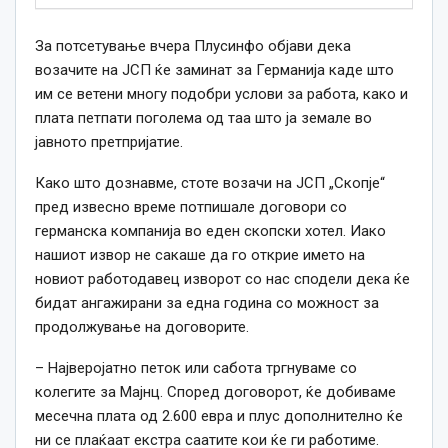
За потсетување вчера Плусинфо објави дека
возачите на ЈСП ќе заминат за Германија каде што
им
се
ветени многу подобри услови за работа,
како
и
плата петпати поголема од таа што ја земале во
јавното претпријатие.
Како што дознавме, стоте возачи на ЈСП „Скопје“
пред извесно време потпишале договори со
германска компанија во еден скопски хотел. Иако
нашиот извор не сакаше да го открие името на
новиот работодавец изворот со нас сподели дека ќе
бидат ангажирани за една година со можност за
продолжување на договорите.
– Најверојатно петок или сабота тргнуваме со
колегите за Мајнц. Според договорот, ќе добиваме
месечна плата од 2.600 евра и плус дополнително ќе
ни
се
плаќаат екстра саатите кои ќе ги работиме.