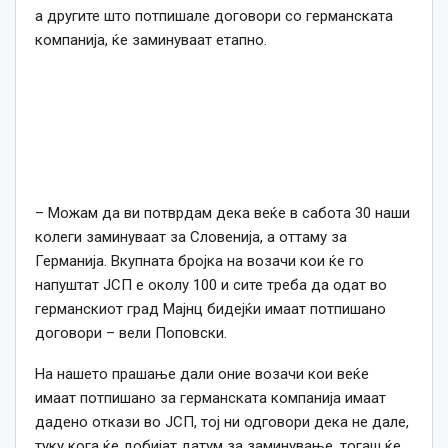
а другите што потпишале договори со германската
компанија, ќе заминуваат етапно.
– Можам да ви потврдам дека веќе в сабота 30 наши
колеги заминуваат за Словенија, а оттаму за
Германија. Вкупната бројка на возачи кои ќе го
напуштат ЈСП е околу 100 и сите треба да одат во
германскиот град Мајнц бидејќи имаат потпишано
договори – вели Поповски.
На нашето прашање дали оние возачи кои веќе
имаат потпишано за германската компанија имаат
дадено откази во ЈСП, тој ни одговори дека не дале,
туку кога ќе добијат датум за заминување, тогаш ќе