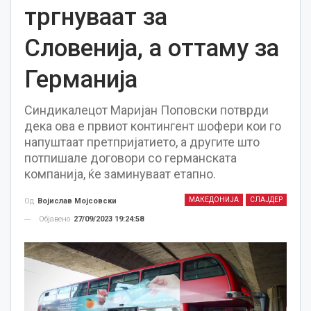
тргнуваат за
Словенија, а оттаму за
Германија
Синдикалецот Маријан Поповски потврди
дека ова е првиот контингент шофери кои го
напуштаат претпријатието, а другите што
потпишале договори со германската
компанија, ќе заминуваат етапно.
МАКЕДОНИЈА
СЛАЈДЕР
Од
Војислав Мојсовски
Објавено
27/09/2023 19:24:58