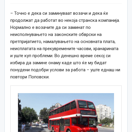
– Точно е дека си заминуваат возачи и дека ќе
продолжат да работат во некоја странска компанија.
Нормално е возачите да си заминат по
неисполнувањето на законските обврски на
претпријатието, намалувањето на основната плата,
неисплатата на прекувремените часови, хранарината
и уште куп проблеми. Во денешно време секој си
избира да замине онаму каде што ќе му бидат
понудени подобри услови за работа – уште еднаш ни
повтори Поповски.