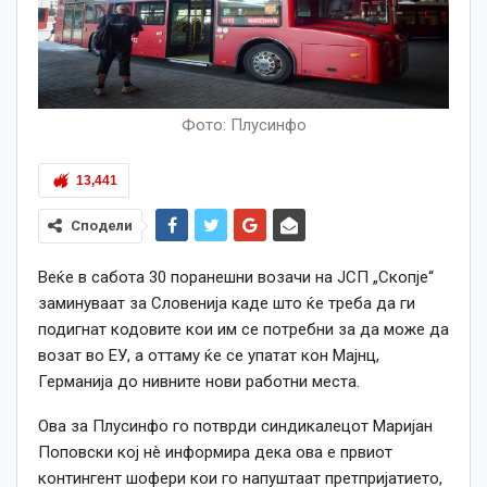
Фото: Плусинфо
13,441
Сподели
Веќе в сабота 30 поранешни возачи на ЈСП „Скопје“
заминуваат за Словенија каде што ќе треба да ги
подигнат кодовите кои им
се
потребни за да може да
возат во ЕУ, а оттаму ќе
се
упатат кон Мајнц,
Германија до нивните нови работни места.
Ова за Плусинфо го потврди синдикалецот Маријан
Поповски кој нè информира дека ова е првиот
контингент шофери кои го напуштаат претпријатието,